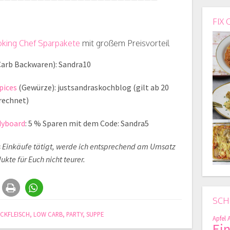
FIX 
king Chef Sparpakete
mit großem Preisvorteil
arb Backwaren): Sandra10
pices
(Gewürze): justsandraskochblog (gilt ab 20
rechnet)
dyboard
: 5 % Sparen mit dem Code: Sandra5
ks Einkäufe tätigt, werde ich entsprechend am Umsatz
kte für Euch nicht teurer.
SCH
CKFLEISCH
,
LOW CARB
,
PARTY
,
SUPPE
Apfel
Ei