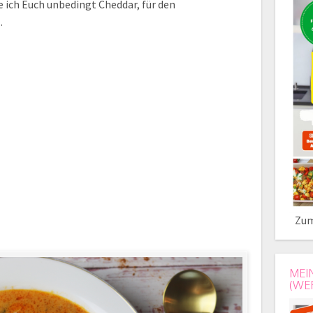
 ich Euch unbedingt Cheddar, für den
…
Zum
MEI
(WE