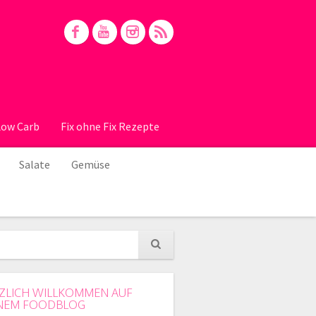
Low Carb
Fix ohne Fix Rezepte
Salate
Gemüse
ZLICH WILLKOMMEN AUF
NEM FOODBLOG