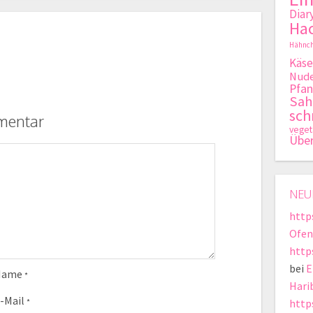
Diar
Hac
Hähnch
Käse
Nude
Pfan
Sa
sch
mentar
veget
Übe
NEU
http
Ofen
http
bei
E
Name
*
Hari
-Mail
*
https