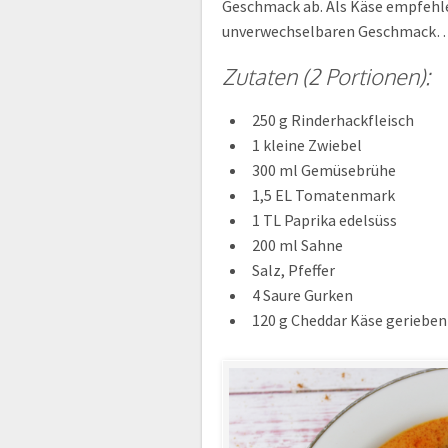
Geschmack ab. Als Käse empfehle
unverwechselbaren Geschmack
Zutaten (2 Portionen):
250 g Rinderhackfleisch
1 kleine Zwiebel
300 ml Gemüsebrühe
1,5 EL Tomatenmark
1 TL Paprika edelsüss
200 ml Sahne
Salz, Pfeffer
4 Saure Gurken
120 g Cheddar Käse gerieben