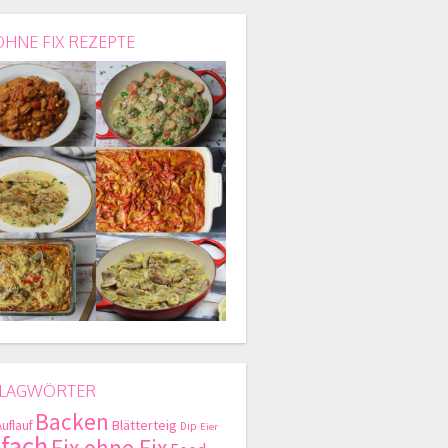
OHNE FIX REZEPTE
LAGWÖRTER
Backen
Blätterteig
Auflauf
Dip
Eier
nfach
Fix ohne Fix