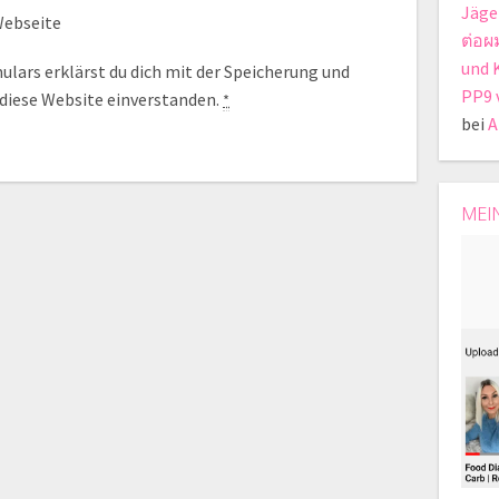
Jäge
ebseite
ต่อผ
und 
lars erklärst du dich mit der Speicherung und
PP9 
 diese Website einverstanden.
*
bei
A
MEI