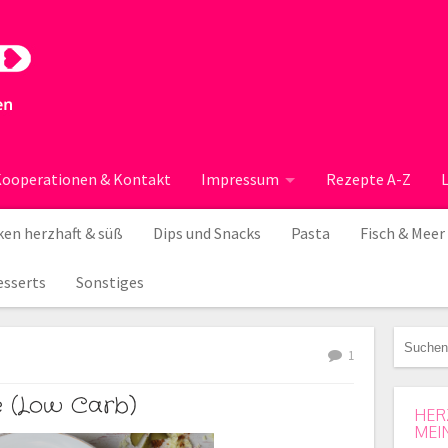
ooperationen & Kontakt
Impressum
Rezepte A-Z
en herzhaft & süß
Dips und Snacks
Pasta
Fisch & Meer
esserts
Sonstiges
1
 (Low Carb)
HER
MEI