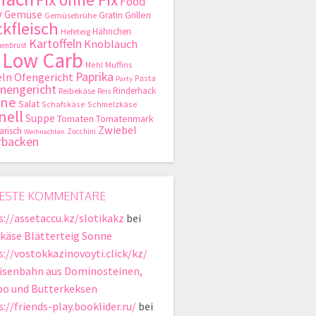
Food
y
Gemüse
Gratin
Grillen
Gemüsebrühe
kfleisch
Hähnchen
Hefeteig
Kartoffeln
Knoblauch
enbrust
Low Carb
Mehl
Muffins
Paprika
ln
Ofengericht
Pasta
Party
nengericht
Rinderhack
Reibekäse
Reis
hne
Salat
Schafskäse
Schmelzkäse
nell
Suppe
Tomaten
Tomatenmark
Zwiebel
arisch
Zucchini
Weihnachten
rbacken
ESTE KOMMENTARE
s://assetaccu.kz/slotikakz
bei
käse Blätterteig Sonne
s://vostokkazinovoyti.click/kz/
isenbahn aus Dominosteinen,
bo und Butterkeksen
://friends-play.booklider.ru/
bei