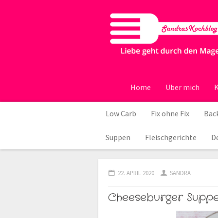
Home
Über mich
K
Low Carb
Fix ohne Fix
Back
Suppen
Fleischgerichte
D
22. APRIL 2020
SANDRA
Cheeseburger Suppe