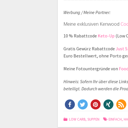
Werbung / Meine Partner:
Meine exklusiven Kenwood
Coo
10 % Rabattcode
Keto-Up
(Low C
Gratis Gewürz Rabattcode
Just S
Euro Bestellwert, ohne Porto ge
Meine Fotountergründe von
Foo
Hinweis: Sofern Ihr über diese Lin
beteiligt. Dadurch werden die Produ
LOW CARB
,
SUPPEN
EINFACH
,
HA