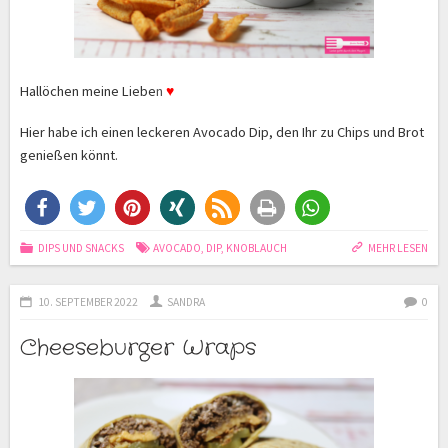
Hallöchen meine Liebe
n
♥
Hier habe ich einen leckeren Avocado Dip, den Ihr zu Chips und Brot
genießen könnt.
DIPS UND SNACKS
AVOCADO
,
DIP
,
KNOBLAUCH
MEHR LESEN
10. SEPTEMBER 2022
SANDRA
0
Cheeseburger Wraps