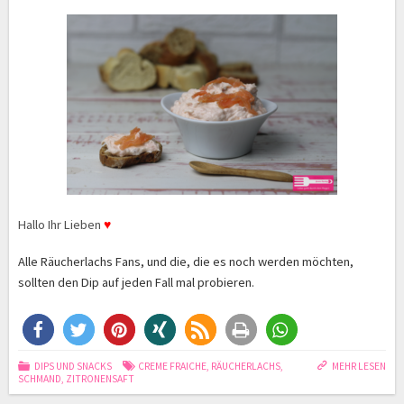
Hallo Ihr Lieben
♥
Alle Räucherlachs Fans, und die, die es noch werden möchten,
sollten den Dip auf jeden Fall mal probieren
.
DIPS UND SNACKS
CREME FRAICHE
,
RÄUCHERLACHS
,
MEHR LESEN
SCHMAND
,
ZITRONENSAFT