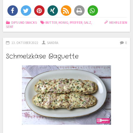
DIPS UND SNACKS
BUTTER
,
HONIG
,
PFEFFER
,
SALZ
,
MEHR LESEN
SENF
13. OKTOBER 2022
SANDRA
0
Schmelzkäse Baguette