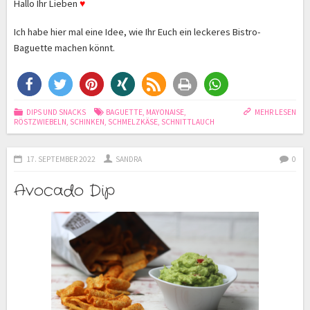
Hallo Ihr Lieben
♥
Ich habe hier mal eine Idee, wie Ihr Euch ein leckeres Bistro-
Baguette machen könnt.
DIPS UND SNACKS
BAGUETTE
,
MAYONAISE
,
MEHR LESEN
RÖSTZWIEBELN
,
SCHINKEN
,
SCHMELZKÄSE
,
SCHNITTLAUCH
17. SEPTEMBER 2022
SANDRA
0
Avocado Dip