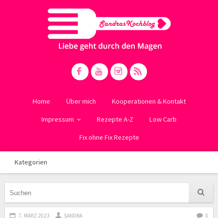
Home
Über mich
Kooperationen & Kontakt
Impressum
Rezepte A-Z
Low Carb
Fix ohne Fix Rezepte
Kategorien
7. MÄRZ 2023
SANDRA
0