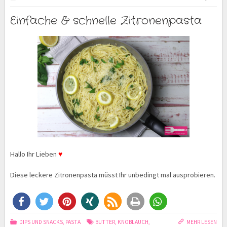
Einfache & schnelle Zitronenpasta
Hallo Ihr Lieben
♥
Diese leckere Zitronenpasta müsst Ihr unbedingt mal ausprobieren.
DIPS UND SNACKS
,
PASTA
BUTTER
,
KNOBLAUCH
,
MEHR LESEN