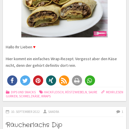
Hallo Ihr Lieben
♥
Hier kommt ein einfaches Wrap-Rezept. Vergesst aber den Käse
nicht, denn der gehört definitiv dort rein.
DIPS UND SNACKS
HACKFLEISCH
,
RÖSTZWIEBELN
,
SAURE
MEHR LESEN
GURKEN
,
SCHMELZKÄSE
,
WRAPS
10. SEPTEMBER 2022
SANDRA
1
Räucherlachs Dip