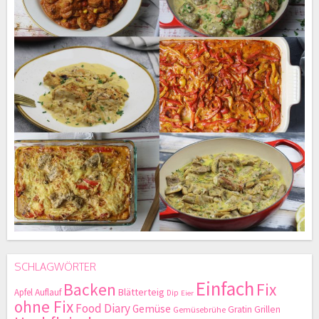
SCHLAGWÖRTER
Einfach
Backen
Fix
Blätterteig
Apfel
Auflauf
Dip
Eier
ohne Fix
Food Diary
Gemüse
Gratin
Grillen
Gemüsebrühe