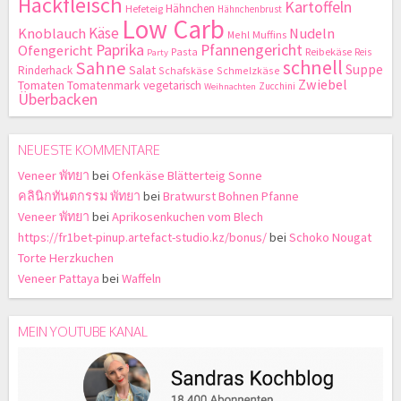
Hackfleisch
Kartoffeln
Hähnchen
Hefeteig
Hähnchenbrust
Low Carb
Käse
Knoblauch
Nudeln
Mehl
Muffins
Paprika
Pfannengericht
Ofengericht
Pasta
Reibekäse
Reis
Party
schnell
Sahne
Suppe
Salat
Rinderhack
Schafskäse
Schmelzkäse
Zwiebel
Tomaten
Tomatenmark
vegetarisch
Zucchini
Weihnachten
Überbacken
NEUESTE KOMMENTARE
Veneer พัทยา
bei
Ofenkäse Blätterteig Sonne
คลินิกทันตกรรม พัทยา
bei
Bratwurst Bohnen Pfanne
Veneer พัทยา
bei
Aprikosenkuchen vom Blech
https://fr1bet-pinup.artefact-studio.kz/bonus/
bei
Schoko Nougat
Torte Herzkuchen
Veneer Pattaya
bei
Waffeln
MEIN YOUTUBE KANAL