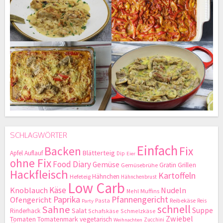
SCHLAGWÖRTER
Einfach
Backen
Fix
Blätterteig
Apfel
Auflauf
Dip
Eier
ohne Fix
Food Diary
Gemüse
Gratin
Grillen
Gemüsebrühe
Hackfleisch
Kartoffeln
Hähnchen
Hefeteig
Hähnchenbrust
Low Carb
Käse
Knoblauch
Nudeln
Mehl
Muffins
Paprika
Pfannengericht
Ofengericht
Pasta
Reibekäse
Reis
Party
schnell
Sahne
Suppe
Salat
Rinderhack
Schafskäse
Schmelzkäse
Zwiebel
Tomaten
Tomatenmark
vegetarisch
Zucchini
Weihnachten