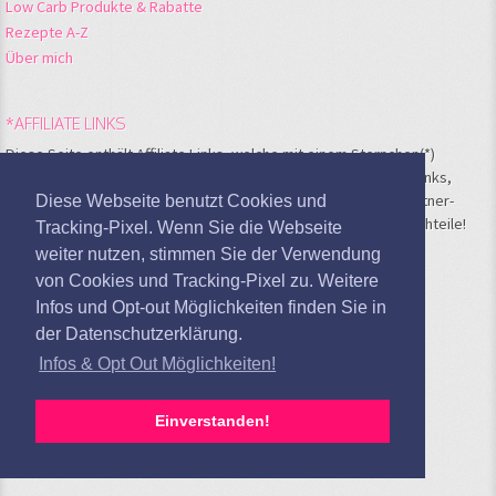
Low Carb Produkte & Rabatte
Rezepte A-Z
Über mich
*AFFILIATE LINKS
Diese Seite enthält Affiliate Links, welche mit einem Sternchen(*)
markiert sind. Im Falle eines Kaufs nach Klick auf einen dieser Links,
bekomme ich eine kleine Verkaufsprovision vom jeweiligen Partner-
Diese Webseite benutzt Cookies und
Shop. Für Dich entstehen hierbei keinerlei Kosten und oder Nachteile!
Tracking-Pixel. Wenn Sie die Webseite
weiter nutzen, stimmen Sie der Verwendung
von Cookies und Tracking-Pixel zu. Weitere
META
Infos und Opt-out Möglichkeiten finden Sie in
Anmelden
der Datenschutzerklärung.
Feed der Einträge
Infos & Opt Out Möglichkeiten!
Kommentare-Feed
WordPress.org
Einverstanden!
Google Analytics deaktivieren