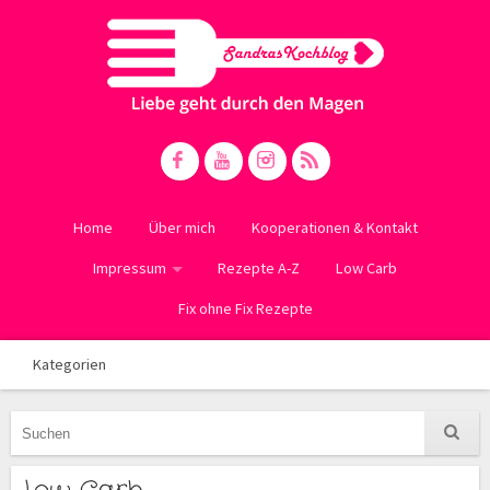
Home
Über mich
Kooperationen & Kontakt
Impressum
Rezepte A-Z
Low Carb
Fix ohne Fix Rezepte
Kategorien