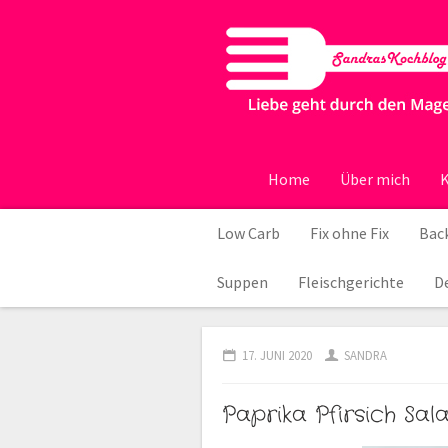
Home
Über mich
K
Low Carb
Fix ohne Fix
Back
Suppen
Fleischgerichte
D
17. JUNI 2020
SANDRA
Paprika Pfirsich Sal