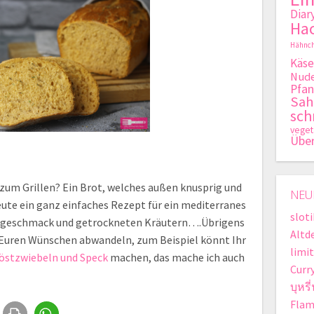
Diar
Hac
Hähnch
Käse
Nude
Pfan
Sa
sch
veget
Übe
 zum Grillen? Ein Brot, welches außen knusprig und
NEU
eute ein ganz einfaches Rezept für ein mediterranes
slot
geschmack und getrockneten Kräutern….Übrigens
Altd
h Euren Wünschen abwandeln, zum Beispiel könnt Ihr
limit
Röstzwiebeln und Speck
machen, das mache ich auch
Curr
บุหรี
Flam