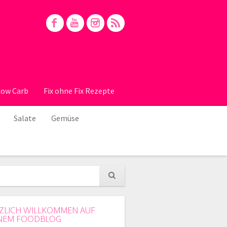
Low Carb
Fix ohne Fix Rezepte
Salate
Gemüse
ZLICH WILLKOMMEN AUF
NEM FOODBLOG