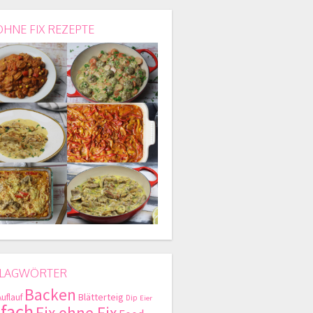
OHNE FIX REZEPTE
LAGWÖRTER
Backen
Blätterteig
Auflauf
Dip
Eier
nfach
Fix ohne Fix