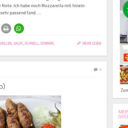
e Note. Ich habe noch Mozzarella mit hinein
 sehr passend fand….
GRILLEN
,
SALAT
,
SCHNELL
,
SOMMER
,
MEHR LESEN
6
b)
Zum
MEI
(WE