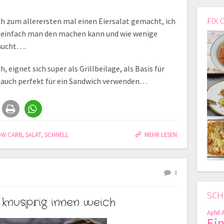
ch zum allerersten mal einen Eiersalat gemacht, ich
FIX 
nd einfach man den machen kann und wie wenige
raucht….
, eignet sich super als Grillbeilage, als Basis für
n auch perfekt für ein Sandwich verwenden…
OW CARB
,
SALAT
,
SCHNELL
MEHR LESEN
4
SCH
knusprig innen weich
Apfel
Ei