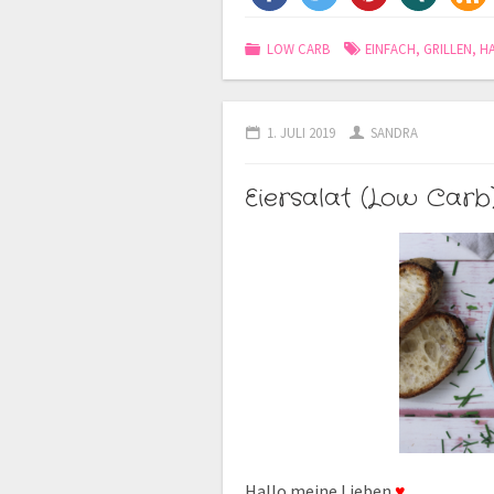
LOW CARB
EINFACH
,
GRILLEN
,
H
1. JULI 2019
SANDRA
Eiersalat (Low Carb
Hallo meine Lieben
♥