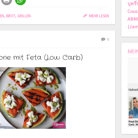
บุหร
Cous
EN
,
BROT
,
GRILLEN
MEHR LESEN
ABM
(Jam
6
MEI
one mit Feta (Low Carb)