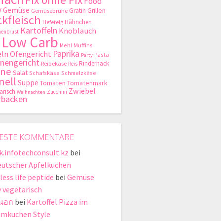
Food
y
Gemüse
Gratin
Grillen
Gemüsebrühe
kfleisch
Hähnchen
Hefeteig
Kartoffeln
Knoblauch
enbrust
Low Carb
Mehl
Muffins
Paprika
ln
Ofengericht
Pasta
Party
nengericht
Rinderhack
Reibekäse
Reis
hne
Salat
Schafskäse
Schmelzkäse
nell
Suppe
Tomaten
Tomatenmark
Zwiebel
arisch
Zucchini
Weihnachten
rbacken
ESTE KOMMENTARE
ik.infotechconsult.kz
bei
eutscher Apfelkuchen
less life peptide
bei
Gemüse
y vegetarisch
่นอก
bei
Kartoffel Pizza im
mkuchen Style