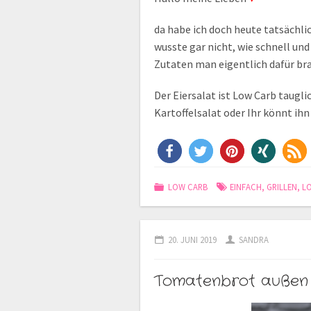
da habe ich doch heute tatsächli
wusste gar nicht, wie schnell u
Zutaten man eigentlich dafür b
Der Eiersalat ist Low Carb tauglich
Kartoffelsalat oder Ihr könnt ih
LOW CARB
EINFACH
,
GRILLEN
,
L
20. JUNI 2019
SANDRA
Tomatenbrot außen 