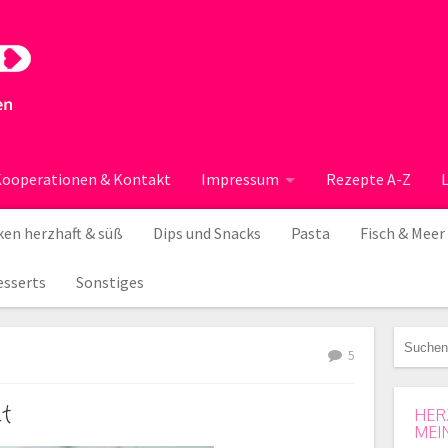
ooperationen & Kontakt
Impressum
Rezepte A-Z
en herzhaft & süß
Dips und Snacks
Pasta
Fisch & Meer
esserts
Sonstiges
5
at
HER
MEI