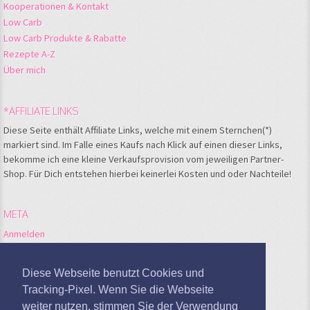
Kooperationen & Kontakt
Low Carb
Low Carb Produkte & Rabatte
Rezepte A-Z
Über mich
*AFFILIATE LINKS
Diese Seite enthält Affiliate Links, welche mit einem Sternchen(*)
markiert sind. Im Falle eines Kaufs nach Klick auf einen dieser Links,
bekomme ich eine kleine Verkaufsprovision vom jeweiligen Partner-
Shop. Für Dich entstehen hierbei keinerlei Kosten und oder Nachteile!
META
Anmelden
Feed der Einträge
Kommentare-Feed
Diese Webseite benutzt Cookies und
WordPress.org
Tracking-Pixel. Wenn Sie die Webseite
weiter nutzen, stimmen Sie der Verwendung