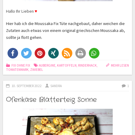
Hallo Ihr Lieben
♥
Hier hab ich die Moussaka Fix Tüte nachgebaut, daher weichen die
Zutaten auch etwas von einem original griechischen Moussaka ab,
sollte ja flott gehen.
FIX OHNE FIX
AUBERGINE
,
KARTOFFELN
,
RINDERHACK
,
MEHR LESEN
TOMATENMARK
,
ZWIEBEL
10. SEPTEMBER 2022
SANDRA
1
Ofenkäse Blätterteig Sonne