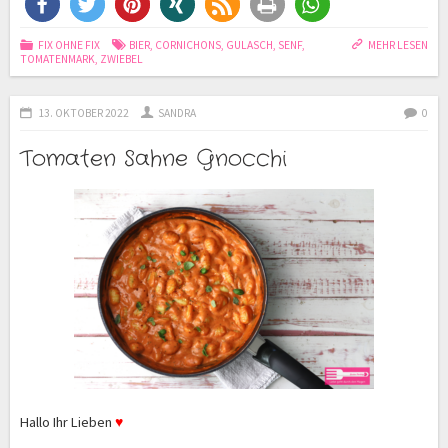
FIX OHNE FIX
BIER
,
CORNICHONS
,
GULASCH
,
SENF
,
MEHR LESEN
TOMATENMARK
,
ZWIEBEL
13. OKTOBER 2022
SANDRA
0
Tomaten Sahne Gnocchi
Hallo Ihr Lieben
♥