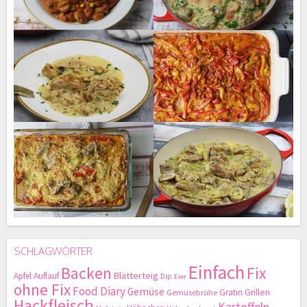
SCHLAGWÖRTER
Einfach
Backen
Fix
Blätterteig
Apfel
Auflauf
Dip
Eier
ohne Fix
Food Diary
Gemüse
Gratin
Grillen
Gemüsebrühe
Hackfleisch
Kartoffeln