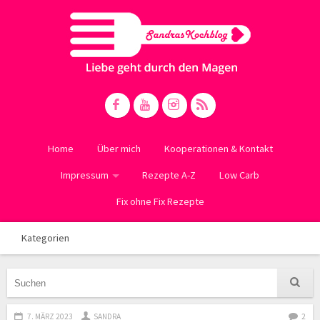
Home
Über mich
Kooperationen & Kontakt
Impressum
Rezepte A-Z
Low Carb
Fix ohne Fix Rezepte
Kategorien
7. MÄRZ 2023
SANDRA
2