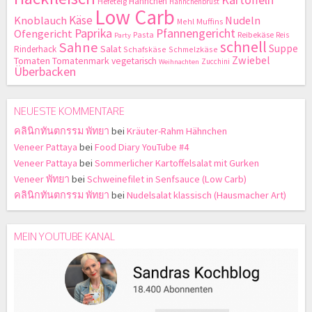
Hähnchen
Hefeteig
Hähnchenbrust
Low Carb
Käse
Knoblauch
Nudeln
Mehl
Muffins
Paprika
Pfannengericht
Ofengericht
Pasta
Reibekäse
Reis
Party
schnell
Sahne
Suppe
Salat
Rinderhack
Schafskäse
Schmelzkäse
Zwiebel
Tomaten
Tomatenmark
vegetarisch
Zucchini
Weihnachten
Überbacken
NEUESTE KOMMENTARE
คลินิกทันตกรรม พัทยา
bei
Kräuter-Rahm Hähnchen
Veneer Pattaya
bei
Food Diary YouTube #4
Veneer Pattaya
bei
Sommerlicher Kartoffelsalat mit Gurken
Veneer พัทยา
bei
Schweinefilet in Senfsauce (Low Carb)
คลินิกทันตกรรม พัทยา
bei
Nudelsalat klassisch (Hausmacher Art)
MEIN YOUTUBE KANAL