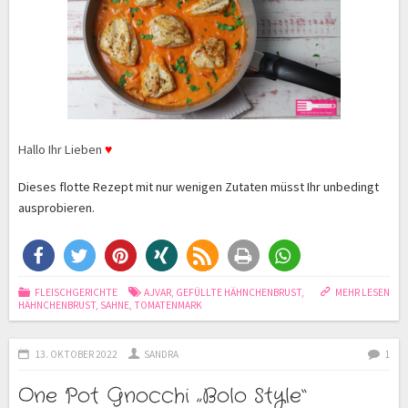
Hallo Ihr Lieben
♥
Dieses flotte Rezept mit nur wenigen Zutaten müsst Ihr unbedingt
ausprobieren.
FLEISCHGERICHTE
AJVAR
,
GEFÜLLTE HÄHNCHENBRUST
,
MEHR LESEN
HÄHNCHENBRUST
,
SAHNE
,
TOMATENMARK
13. OKTOBER 2022
SANDRA
1
One Pot Gnocchi „Bolo Style“