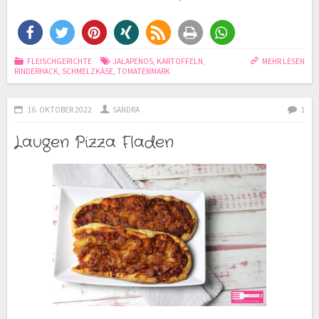
FLEISCHGERICHTE
JALAPENOS
,
KARTOFFELN
,
MEHR LESEN
RINDERHACK
,
SCHMELZKÄSE
,
TOMATENMARK
16. OKTOBER 2022
SANDRA
1
Laugen Pizza Fladen