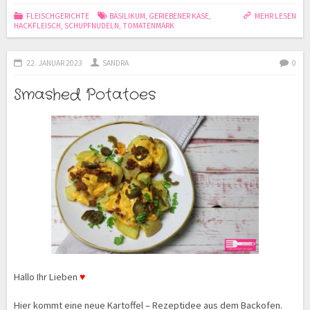
FLEISCHGERICHTE
BASILIKUM
,
GERIEBENER KÄSE
,
MEHR LESEN
HACKFLEISCH
,
SCHUPFNUDELN
,
TOMATENMARK
22. JANUAR 2023
SANDRA
0
Smashed Potatoes
Hallo Ihr Lieben
♥
Hier kommt eine neue Kartoffel – Rezeptidee aus dem Backofen.