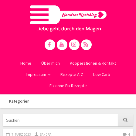
Home
Über mich
Kooperationen & Kontakt
Impressum
Rezepte A-Z
Low Carb
Fix ohne Fix Rezepte
Kategorien
7. MÄRZ 2023
SANDRA
4