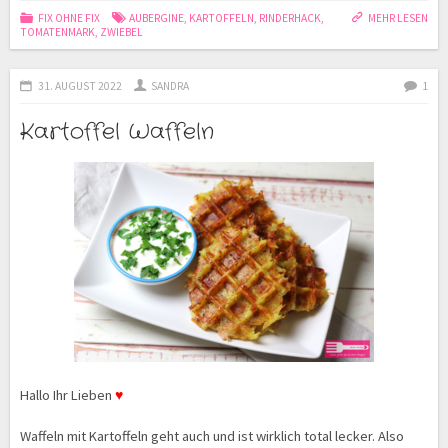
FIX OHNE FIX
AUBERGINE
,
KARTOFFELN
,
RINDERHACK
,
MEHR LESEN
TOMATENMARK
,
ZWIEBEL
31. AUGUST 2022
SANDRA
1
Kartoffel Waffeln
Hallo Ihr Lieben
♥
Waffeln mit Kartoffeln geht auch und ist wirklich total lecker. Also