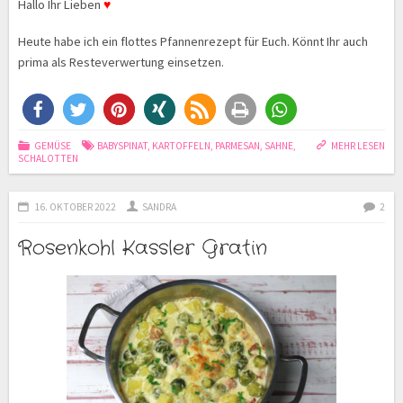
Hallo Ihr Lieben
♥
Heute habe ich ein flottes Pfannenrezept für Euch. Könnt Ihr auch
prima als Resteverwertung einsetzen.
GEMÜSE
BABYSPINAT
,
KARTOFFELN
,
PARMESAN
,
SAHNE
,
MEHR LESEN
SCHALOTTEN
16. OKTOBER 2022
SANDRA
2
Rosenkohl Kassler Gratin