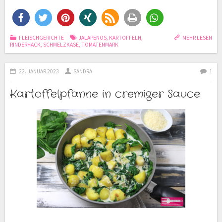
FLEISCHGERICHTE
JALAPENOS
,
KARTOFFELN
,
MEHR LESEN
RINDERHACK
,
SCHMELZKÄSE
,
TOMATENMARK
22. JANUAR 2023
SANDRA
1
Kartoffelpfanne in cremiger Sauce