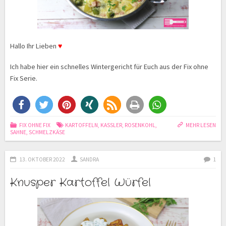
Hallo Ihr Lieben
♥
Ich habe hier ein schnelles Wintergericht für Euch aus der Fix ohne
Fix Serie.
FIX OHNE FIX
KARTOFFELN
,
KASSLER
,
ROSENKOHL
,
MEHR LESEN
SAHNE
,
SCHMELZKÄSE
13. OKTOBER 2022
SANDRA
1
Knusper Kartoffel Würfel