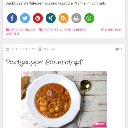
packt das Waffeleisen aus und lasst die Pfanne im Schrank.
DIPS UND SNACKS
KARTOFFELN
,
KÄSE
,
SCHINKEN
,
MEHR LESEN
WAFFELN
30. AUGUST 2022
SANDRA
1
Partysuppe Bauerntopf