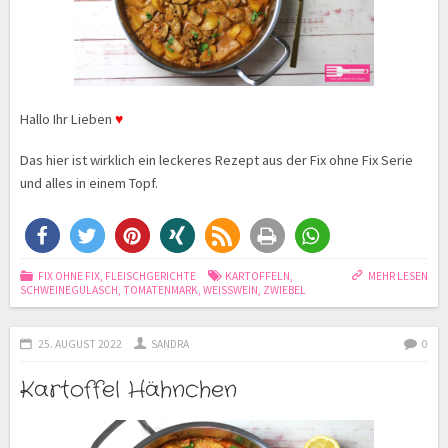
Hallo Ihr Lieben
♥
Das hier ist wirklich ein leckeres Rezept aus der Fix ohne Fix Serie
und alles in einem Topf.
FIX OHNE FIX
,
FLEISCHGERICHTE
KARTOFFELN
,
MEHR LESEN
SCHWEINEGULASCH
,
TOMATENMARK
,
WEISSWEIN
,
ZWIEBEL
25. AUGUST 2022
SANDRA
0
Kartoffel Hähnchen