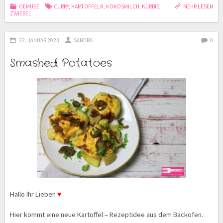
GEMÜSE
CURRY
,
KARTOFFELN
,
KOKOSMILCH
,
KÜRBIS
,
MEHR LESEN
ZWIEBEL
22. JANUAR 2023
SANDRA
0
Smashed Potatoes
Hallo Ihr Lieben
♥
Hier kommt eine neue Kartoffel – Rezeptidee aus dem Backofen.