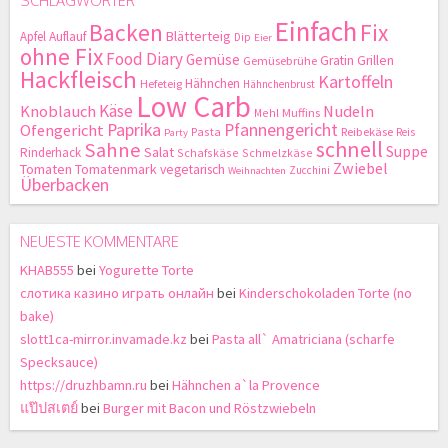
Einfach
Backen
Fix
Blätterteig
Apfel
Auflauf
Dip
Eier
ohne Fix
Food Diary
Gemüse
Gratin
Grillen
Gemüsebrühe
Hackfleisch
Kartoffeln
Hähnchen
Hefeteig
Hähnchenbrust
Low Carb
Käse
Knoblauch
Nudeln
Mehl
Muffins
Paprika
Pfannengericht
Ofengericht
Pasta
Reibekäse
Reis
Party
schnell
Sahne
Suppe
Salat
Rinderhack
Schafskäse
Schmelzkäse
Zwiebel
Tomaten
Tomatenmark
vegetarisch
Zucchini
Weihnachten
Überbacken
NEUESTE KOMMENTARE
KHAB555
bei
Yogurette Torte
слотика казино играть онлайн
bei
Kinderschokoladen Torte (no
bake)
slott1ca-mirror.invamade.kz
bei
Pasta all` Amatriciana (scharfe
Specksauce)
https://druzhbamn.ru
bei
Hähnchen a`la Provence
แป๊ปสเตย์
bei
Burger mit Bacon und Röstzwiebeln