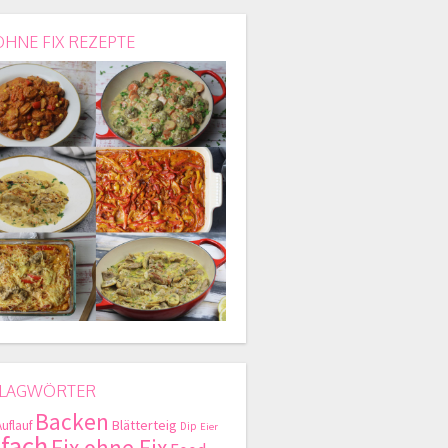
OHNE FIX REZEPTE
LAGWÖRTER
Backen
Blätterteig
Auflauf
Dip
Eier
nfach
Fix ohne Fix