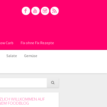
Low Carb
Fix ohne Fix Rezepte
Salate
Gemüse
ZLICH WILLKOMMEN AUF
NEM FOODBLOG