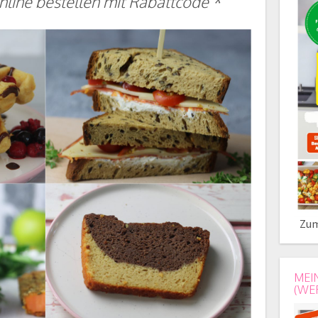
line bestellen mit Rabattcode *
Zum
MEI
(WE