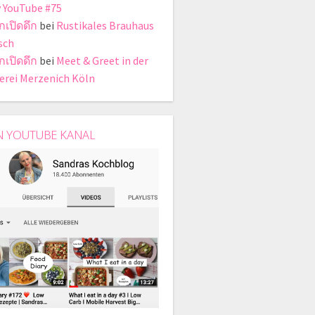
y YouTube #75
กเปิดดึก
bei
Rustikales Brauhaus
sch
กเปิดดึก
bei
Meet & Greet in der
erei Merzenich Köln
N YOUTUBE KANAL