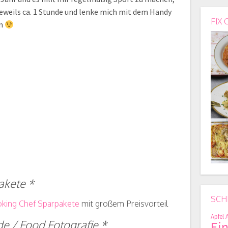
 jeweils ca. 1 Stunde und lenke mich mit dem Handy
FIX 
um
kete *
SCH
king Chef Sparpakete
mit großem Preisvorteil
Apfel
e / Food Fotografie *
Ei