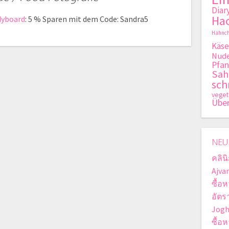
Diar
Hac
dyboard
: 5 % Sparen mit dem Code: Sandra5
Hähnch
Käse
Nude
Pfan
Sa
sch
veget
Übe
NEU
คลินิ
Ajva
ซื้อ
อัตรา
Jogh
ซื้อ