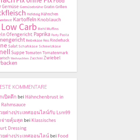
Food
y
Gemüse
Gratin
Grillen
Gemüsebrühe
kfleisch
Hähnchen
Hefeteig
Kartoffeln
Knoblauch
enbrust
Low Carb
Mehl
Muffins
Paprika
ln
Ofengericht
Pasta
Party
nengericht
Rinderhack
Reibekäse
Reis
hne
Salat
Schafskäse
Schmelzkäse
nell
Suppe
Tomaten
Tomatenmark
Zwiebel
arisch
Zucchini
Weihnachten
rbacken
ESTE KOMMENTARE
กเปิดดึก
bei
Hähnchenbrust in
r Rahmsauce
หวยต่างประเทศออนไลน์กับ Lsm99
จ่ายคุ้มสุด
bei
Klassisches
urt Dressing
หวยต่างประเทศออนไลน์
bei
Food