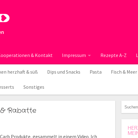
ooperationen & Kontakt
Impressum
Rezepte A-Z
en herzhaft & süß
Dips und Snacks
Pasta
Fisch & Meer
esserts
Sonstiges
 & Rabatte
HER
MEI
 Carb Produkte, gesammelt in einem Video. Ich