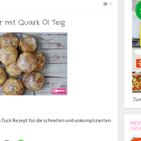
0
r mit Quark Öl Teig
Zum
-Zuck Rezept für die schnellen und unkomplizierten
MEI
(WE