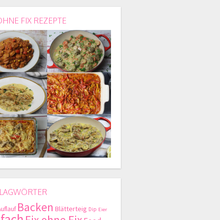
OHNE FIX REZEPTE
LAGWÖRTER
Backen
Blätterteig
Auflauf
Dip
Eier
nfach
Fix ohne Fix