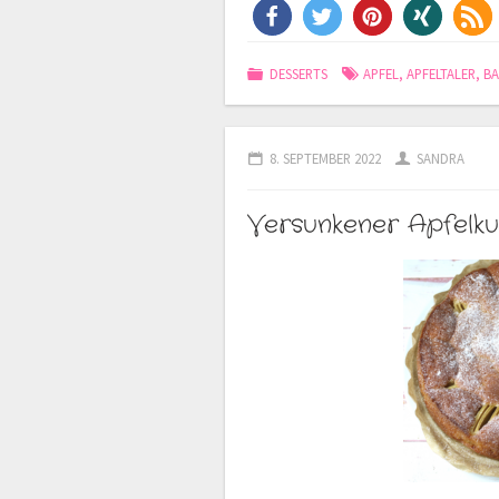
DESSERTS
APFEL
,
APFELTALER
,
B
8. SEPTEMBER 2022
SANDRA
Versunkener Apfelk