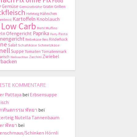
Food
y
Gemüse
Gratin
Grillen
Gemüsebrühe
kfleisch
Hähnchen
Hefeteig
Kartoffeln
Knoblauch
enbrust
Low Carb
Mehl
Muffins
Paprika
ln
Ofengericht
Pasta
Party
nengericht
Rinderhack
Reibekäse
Reis
hne
Salat
Schafskäse
Schmelzkäse
nell
Suppe
Tomaten
Tomatenmark
Zwiebel
arisch
Zucchini
Weihnachten
rbacken
ESTE KOMMENTARE
er Pattaya
bei
Erbsensuppe
sisch
ิกทันตกรรม พัทยา
bei
terteig Nutella Tannenbaum
er พัทยา
bei
enschmaus/Schinken Hörnli