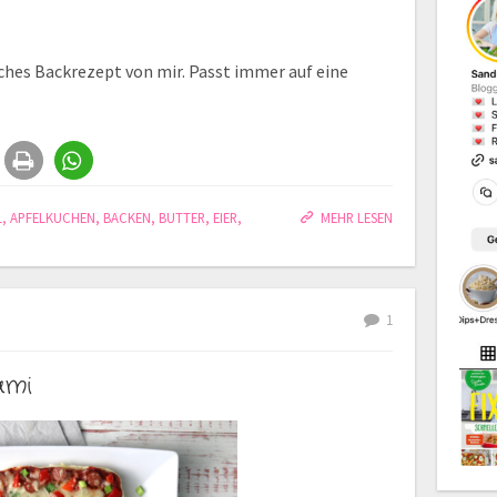
ches Backrezept von mir. Passt immer auf eine
L
,
APFELKUCHEN
,
BACKEN
,
BUTTER
,
EIER
,
MEHR LESEN
1
ami