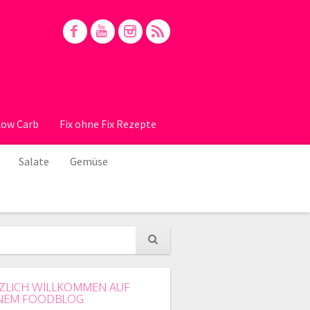
Low Carb
Fix ohne Fix Rezepte
Salate
Gemüse
ZLICH WILLKOMMEN AUF
NEM FOODBLOG