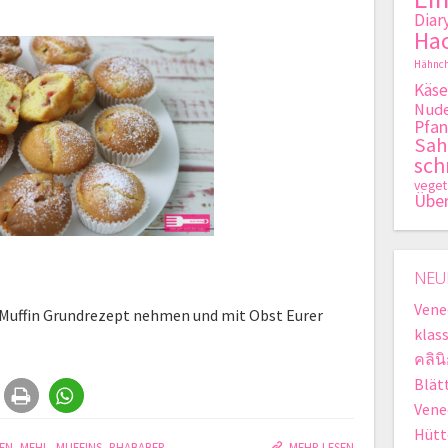
Diar
Hac
Hähnch
Käse
Nude
Pfan
Sa
sch
veget
Übe
NEU
Vene
s Muffin Grundrezept nehmen und mit Obst Eurer
klas
คลิน
Blät
Vene
Hütt
EN
,
MEHL
,
MUFFINS
,
RHABABER
MEHR LESEN