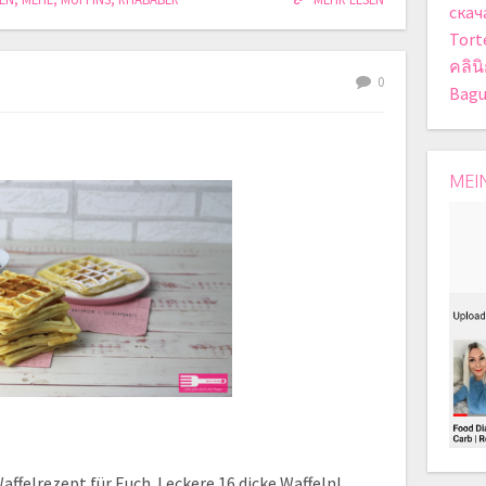
скач
Tort
คลิน
0
Bagu
MEI
affelrezept für Euch. Leckere 16 dicke Waffeln!