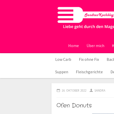
Home
Über mich
K
Low Carb
Fix ohne Fix
Back
Suppen
Fleischgerichte
D
16. OKTOBER 2022
SANDRA
Ofen Donuts