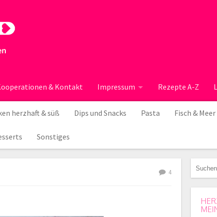
ooperationen & Kontakt
Impressum
Rezepte A-Z
en herzhaft & süß
Dips und Snacks
Pasta
Fisch & Meer
esserts
Sonstiges
4
HER
MEI