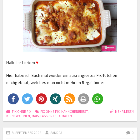
Hallo Ihr Lieben
♥
Hier habe ich Euch mal wieder ein ausrangiertes Fix-Tütchen
nachgebaut, welches man nicht mehr im Regal findet.
FIX OHNE FIX
FIX OHNE FIX
,
HÄHNCHENBRUST
,
MEHR LESEN
KIDNEYBOHNEN
,
MAIS
,
PASSIERTE TOMATEN
8. SEPTEMBER 2022
SANDRA
0