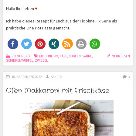
Hallo Ihr Lieben
♥
Ich habe dieses Rezept für Euch aus der Fix ohne Fix Serie
als
praktische One Pot Pasta gemacht.
FIX OHNE FIX
FIX OHNE FIX
,
KÄSE
,
NUDELN
,
SAHNE
,
MEHR LESEN
SCHINKENWÜRFEL
,
ZWIEBEL
10. SEPTEMBER 2022
SANDRA
3
Ofen Makkaroni mit Frischkäse