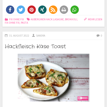
FIX OHNE FIX
AUBERGINEN HACK LASAGNE
,
BROKKOLI
,
MEHR LESEN
FIX OHNE FIX
,
PASTA
31. AUGUST 2022
SANDRA
0
Hackfleisch Käse Toast