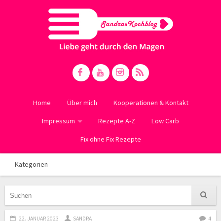
Home
Über mich
Kooperationen & Kontakt
Impressum
Rezepte A-Z
Low Carb
Fix ohne Fix Rezepte
Kategorien
22. JANUAR 2023
SANDRA
4