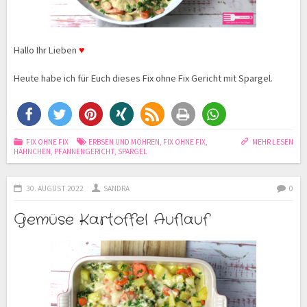
Hallo Ihr Lieben
♥
Heute habe ich für Euch dieses Fix ohne Fix Gericht mit Spargel.
FIX OHNE FIX
ERBSEN UND MÖHREN
,
FIX OHNE FIX
,
MEHR LESEN
HÄHNCHEN
,
PFANNENGERICHT
,
SPARGEL
30. AUGUST 2022
SANDRA
0
Gemüse Kartoffel Auflauf