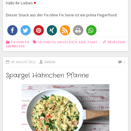
Hallo Ihr Lieben
♥
Dieser Snack aus der Fix ohne Fix Serie ist ein prima Fingerfood.
FIX OHNE FIX
FIX OHNE FIX
,
HACKFLEISCH
,
KÄSE
,
TOAST
,
MEHR LESEN
ÜBERBACKEN
30. AUGUST 2022
SANDRA
1
Spargel Hähnchen Pfanne