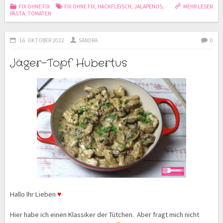
FIX OHNE FIX
FIX OHNE FIX
,
HACKFLEISCH
,
JALAPENOS
,
MEHR LESEN
PASTA
,
TOMATEN
16. OKTOBER 2022
SANDRA
0
Jäger-Topf Hubertus
Hallo Ihr Lieben
♥
Hier habe ich einen Klassiker der Tütchen. Aber fragt mich nicht