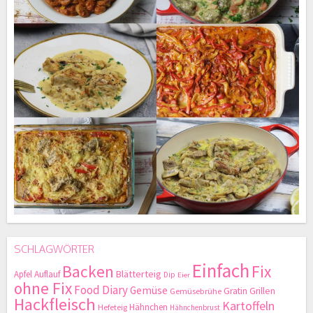
SCHLAGWÖRTER
Einfach
Backen
Fix
Blätterteig
Apfel
Auflauf
Dip
Eier
ohne Fix
Food Diary
Gemüse
Gratin
Grillen
Gemüsebrühe
Hackfleisch
Kartoffeln
Hähnchen
Hefeteig
Hähnchenbrust