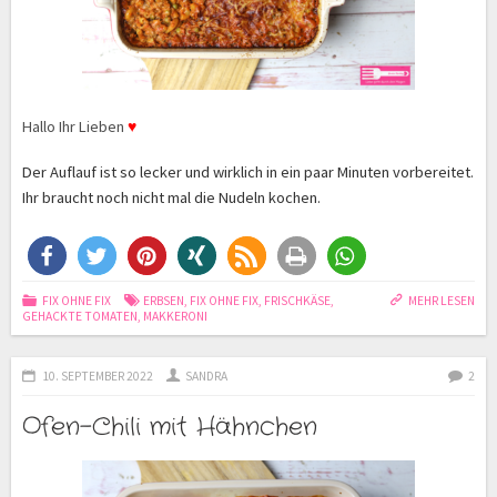
Hallo Ihr Lieben
♥
Der Auflauf ist so lecker und wirklich in ein paar Minuten vorbereitet.
Ihr braucht noch nicht mal die Nudeln kochen.
FIX OHNE FIX
ERBSEN
,
FIX OHNE FIX
,
FRISCHKÄSE
,
MEHR LESEN
GEHACKTE TOMATEN
,
MAKKERONI
10. SEPTEMBER 2022
SANDRA
2
Ofen-Chili mit Hähnchen