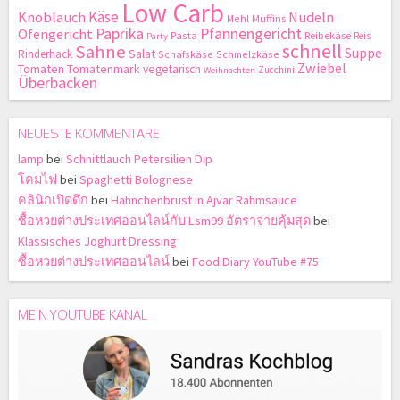
Low Carb
Käse
Knoblauch
Nudeln
Mehl
Muffins
Paprika
Pfannengericht
Ofengericht
Pasta
Reibekäse
Reis
Party
schnell
Sahne
Suppe
Salat
Rinderhack
Schafskäse
Schmelzkäse
Zwiebel
Tomaten
Tomatenmark
vegetarisch
Zucchini
Weihnachten
Überbacken
NEUESTE KOMMENTARE
lamp
bei
Schnittlauch Petersilien Dip
โคมไฟ
bei
Spaghetti Bolognese
คลินิกเปิดดึก
bei
Hähnchenbrust in Ajvar Rahmsauce
ซื้อหวยต่างประเทศออนไลน์กับ Lsm99 อัตราจ่ายคุ้มสุด
bei
Klassisches Joghurt Dressing
ซื้อหวยต่างประเทศออนไลน์
bei
Food Diary YouTube #75
MEIN YOUTUBE KANAL