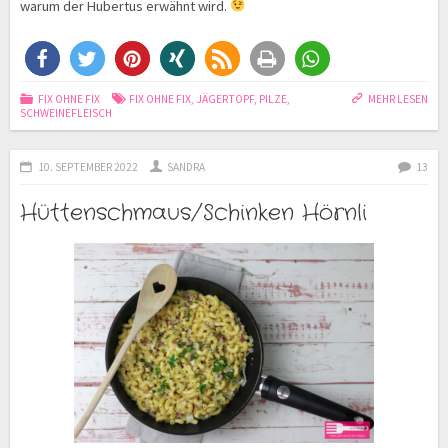
warum der Hubertus erwähnt wird.
FIX OHNE FIX
FIX OHNE FIX
,
JÄGERTOPF
,
PILZE
,
MEHR LESEN
SCHWEINEFLEISCH
10. SEPTEMBER 2022
SANDRA
13
Hüttenschmaus/Schinken Hörnli