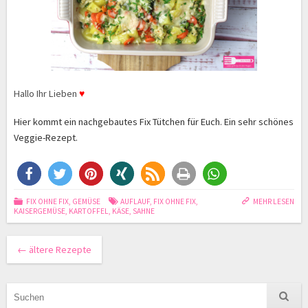
Hallo Ihr Lieben
♥
Hier kommt ein nachgebautes Fix Tütchen für Euch. Ein sehr schönes
Veggie-Rezept.
FIX OHNE FIX
,
GEMÜSE
AUFLAUF
,
FIX OHNE FIX
,
MEHR LESEN
KAISERGEMÜSE
,
KARTOFFEL
,
KÄSE
,
SAHNE
←
ältere Rezepte