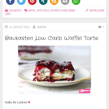
DESSERTS
APFEL
,
APFELMUS
,
ROHRZUCKER
,
WRAP
,
MEHR LESEN
ZIMT
21. AUGUST 2022
SANDRA
1
Baukasten Low Carb Waffel Torte
Hallo Ihr Lieben
♥