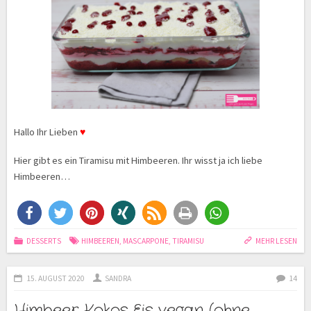
Hallo Ihr Lieben
♥
Hier gibt es ein Tiramisu mit Himbeeren. Ihr wisst ja ich liebe
Himbeeren…
DESSERTS
HIMBEEREN
,
MASCARPONE
,
TIRAMISU
MEHR LESEN
15. AUGUST 2020
SANDRA
14
Himbeer Kokos Eis vegan (ohne