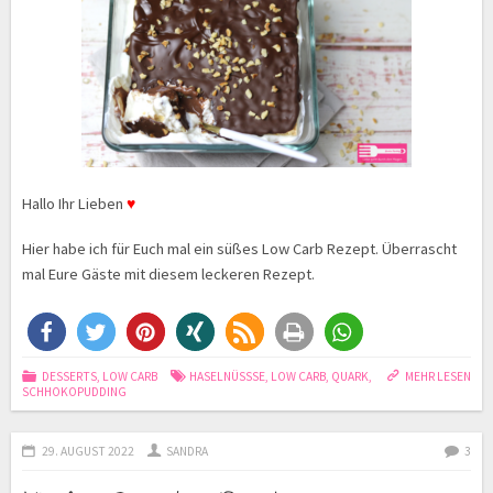
Hallo Ihr Lieben
♥
Hier habe ich für Euch mal ein süßes Low Carb Rezept. Überrascht
mal Eure Gäste mit diesem leckeren Rezept.
DESSERTS
,
LOW CARB
HASELNÜSSSE
,
LOW CARB
,
QUARK
,
MEHR LESEN
SCHHOKOPUDDING
29. AUGUST 2022
SANDRA
3