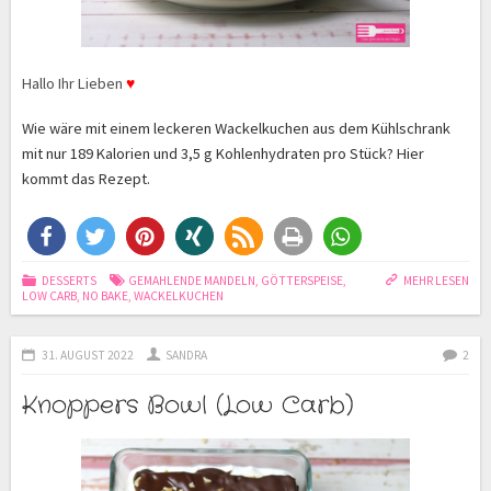
Hallo Ihr Lieben
♥
Wie wäre mit einem leckeren Wackelkuchen aus dem Kühlschrank
mit nur 189 Kalorien und 3,5 g Kohlenhydraten pro Stück? Hier
kommt das Rezept.
DESSERTS
GEMAHLENDE MANDELN
,
GÖTTERSPEISE
,
MEHR LESEN
LOW CARB
,
NO BAKE
,
WACKELKUCHEN
31. AUGUST 2022
SANDRA
2
Knoppers Bowl (Low Carb)