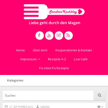
Home
Über mich
Kooperationen & Kontakt
Impressum
Rezepte A-Z
Low Carb
Fix ohne Fix Rezepte
Kategorien
17. SEPTEMBER 2022
SANDRA
0