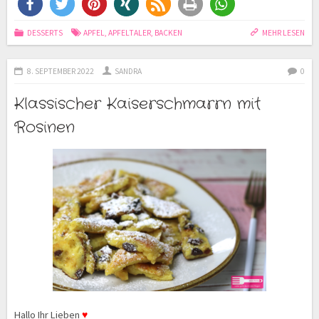
DESSERTS
APFEL
,
APFELTALER
,
BACKEN
MEHR LESEN
8. SEPTEMBER 2022
SANDRA
0
Klassischer Kaiserschmarrn mit
Rosinen
Hallo Ihr Lieben
♥