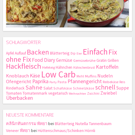
SCHLAGWÖRTER
Einfach
Backen
Fix
Blätterteig
Apfel
Auflauf
Dip
Eier
ohne Fix
Food Diary
Gemüse
Gratin
Grillen
Gemüsebrühe
Hackfleisch
Kartoffeln
Hähnchen
Hefeteig
Hähnchenbrust
Low Carb
Käse
Knoblauch
Nudeln
Mehl
Muffins
Paprika
Pfannengericht
Ofengericht
Pasta
Reibekäse
Reis
Party
schnell
Sahne
Suppe
Salat
Rinderhack
Schafskäse
Schmelzkäse
Zwiebel
Tomaten
Tomatenmark
vegetarisch
Zucchini
Weihnachten
Überbacken
NEUESTE KOMMENTARE
คลินิกทันตกรรม พัทยา
bei
Blätterteig Nutella Tannenbaum
Veneer พัทยา
bei
Hüttenschmaus/Schinken Hörnli