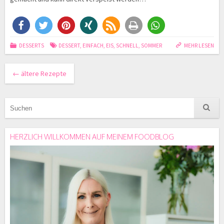
DESSERTS
DESSERT
,
EINFACH
,
EIS
,
SCHNELL
,
SOMMER
MEHR LESEN
←
ältere Rezepte
HERZLICH WILLKOMMEN AUF MEINEM FOODBLOG