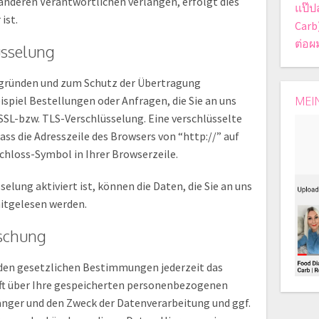
anderen Verantwortlichen verlangen, erfolgt dies
แป๊ป
ist.
Carb
ต่อผ
üsselung
tsgründen und zum Schutz der Übertragung
ispiel Bestellungen oder Anfragen, die Sie an uns
MEI
 SSL-bzw. TLS-Verschlüsselung. Eine verschlüsselte
ass die Adresszeile des Browsers von “http://” auf
chloss-Symbol in Ihrer Browserzeile.
elung aktiviert ist, können die Daten, die Sie an uns
mitgelesen werden.
öschung
den gesetzlichen Bestimmungen jederzeit das
ft über Ihre gespeicherten personenbezogenen
nger und den Zweck der Datenverarbeitung und ggf.