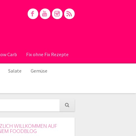
Low Carb
Fix ohne Fix Rezepte
Salate
Gemüse
ZLICH WILLKOMMEN AUF
NEM FOODBLOG