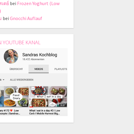
สเตย์
bei
Frozen Yoghurt (Low
)
ม
bei
Gnocchi Auflauf
N YOUTUBE KANAL