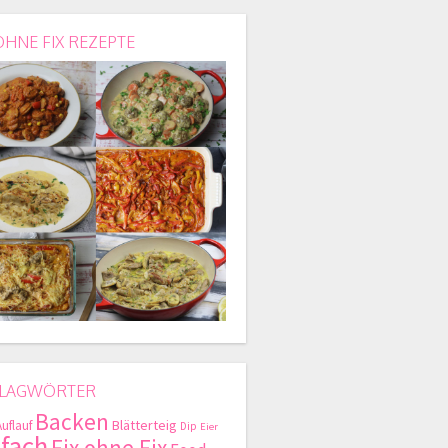
OHNE FIX REZEPTE
LAGWÖRTER
Backen
Blätterteig
Auflauf
Dip
Eier
nfach
Fix ohne Fix