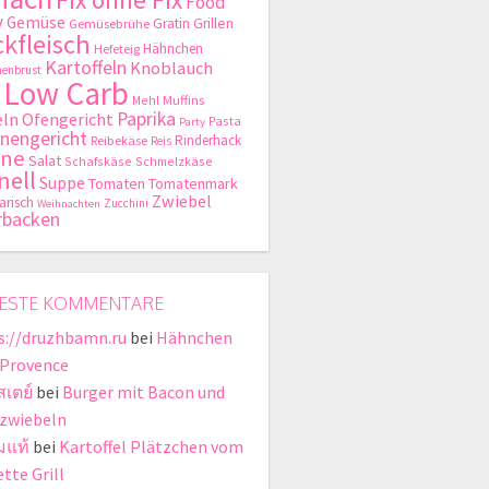
Food
y
Gemüse
Gratin
Grillen
Gemüsebrühe
kfleisch
Hähnchen
Hefeteig
Kartoffeln
Knoblauch
enbrust
Low Carb
Mehl
Muffins
Paprika
ln
Ofengericht
Pasta
Party
nengericht
Rinderhack
Reibekäse
Reis
hne
Salat
Schafskäse
Schmelzkäse
nell
Suppe
Tomaten
Tomatenmark
Zwiebel
arisch
Zucchini
Weihnachten
rbacken
ESTE KOMMENTARE
s://druzhbamn.ru
bei
Hähnchen
 Provence
สเตย์
bei
Burger mit Bacon und
zwiebeln
มแท้
bei
Kartoffel Plätzchen vom
tte Grill