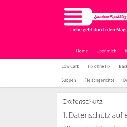
Home
Über mich
K
Low Carb
Fix ohne Fix
Back
Suppen
Fleischgerichte
D
Datenschutz
1. Datenschutz auf 