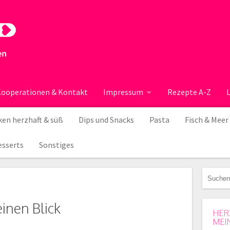
ooperationen & Kontakt
Impressum
Rezepte A-Z
en herzhaft & süß
Dips und Snacks
Pasta
Fisch & Meer
esserts
Sonstiges
einen Blick
HER
MEI