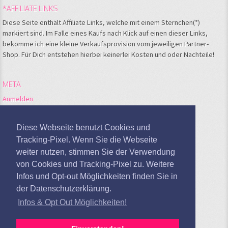
*AFFILIATE LINKS
Diese Seite enthält Affiliate Links, welche mit einem Sternchen(*)
markiert sind. Im Falle eines Kaufs nach Klick auf einen dieser Links,
bekomme ich eine kleine Verkaufsprovision vom jeweiligen Partner-
Shop. Für Dich entstehen hierbei keinerlei Kosten und oder Nachteile!
META
Anmelden
Feed der Einträge
Kommentare-Feed
Diese Webseite benutzt Cookies und
WordPress.org
Tracking-Pixel. Wenn Sie die Webseite
weiter nutzen, stimmen Sie der Verwendung
Google Analytics deaktivieren
von Cookies und Tracking-Pixel zu. Weitere
Infos und Opt-out Möglichkeiten finden Sie in
der Datenschutzerklärung.
Infos & Opt Out Möglichkeiten!