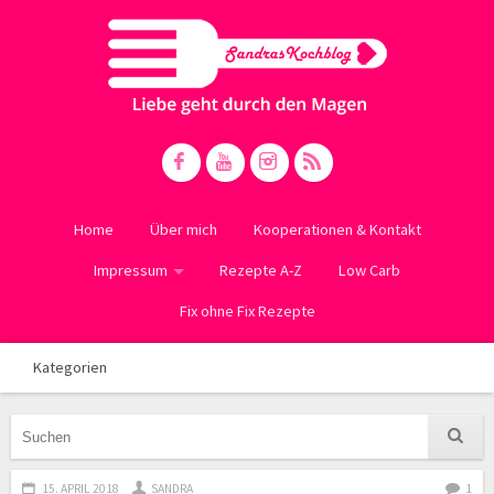
Home
Über mich
Kooperationen & Kontakt
Impressum
Rezepte A-Z
Low Carb
Fix ohne Fix Rezepte
Kategorien
15. APRIL 2018
SANDRA
1