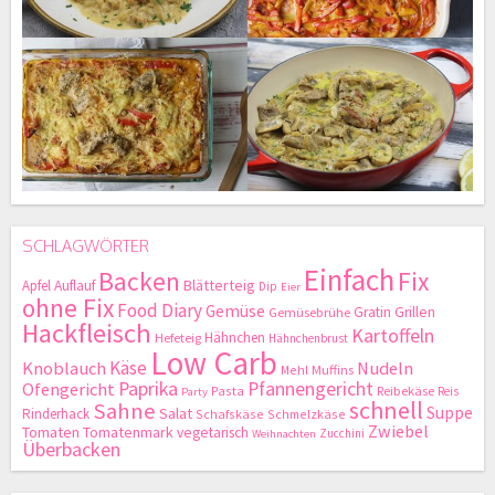
SCHLAGWÖRTER
Einfach
Backen
Fix
Blätterteig
Apfel
Auflauf
Dip
Eier
ohne Fix
Food Diary
Gemüse
Gratin
Grillen
Gemüsebrühe
Hackfleisch
Kartoffeln
Hähnchen
Hefeteig
Hähnchenbrust
Low Carb
Käse
Knoblauch
Nudeln
Mehl
Muffins
Paprika
Pfannengericht
Ofengericht
Pasta
Reibekäse
Reis
Party
schnell
Sahne
Suppe
Salat
Rinderhack
Schafskäse
Schmelzkäse
Zwiebel
Tomaten
Tomatenmark
vegetarisch
Zucchini
Weihnachten
Überbacken