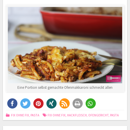
Eine Portion selbst gemachte Ofenmakkaroni schmeckt allen
FIX OHNE FIX
,
PASTA
FIX OHNE FIX
,
HACKFLEISCH
,
OFENGERICHT
,
PASTA