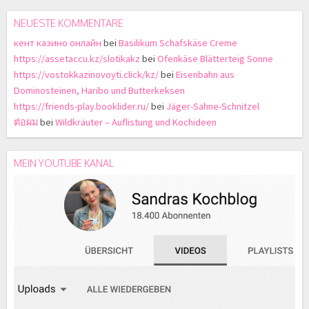
NEUESTE KOMMENTARE
кент казино онлайн
bei
Basilikum Schafskäse Creme
https://assetaccu.kz/slotikakz
bei
Ofenkäse Blätterteig Sonne
https://vostokkazinovoyti.click/kz/
bei
Eisenbahn aus
Dominosteinen, Haribo und Butterkeksen
https://friends-play.booklider.ru/
bei
Jäger-Sahne-Schnitzel
ต่อผม
bei
Wildkräuter – Auflistung und Kochideen
MEIN YOUTUBE KANAL