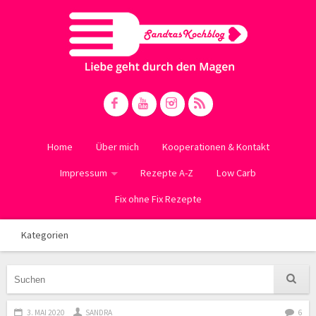
Home
Über mich
Kooperationen & Kontakt
Impressum
Rezepte A-Z
Low Carb
Fix ohne Fix Rezepte
Kategorien
3. MAI 2020
SANDRA
6