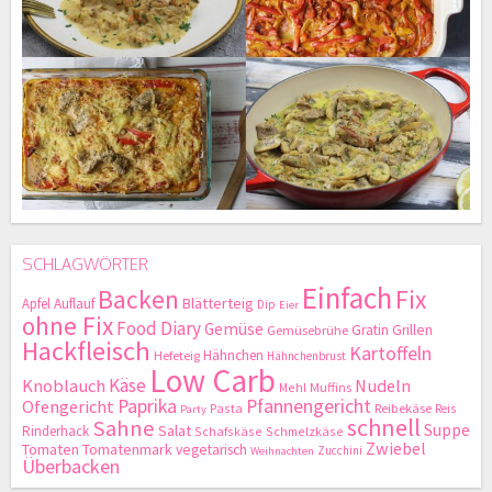
SCHLAGWÖRTER
Einfach
Backen
Fix
Blätterteig
Apfel
Auflauf
Dip
Eier
ohne Fix
Food Diary
Gemüse
Gratin
Grillen
Gemüsebrühe
Hackfleisch
Kartoffeln
Hähnchen
Hefeteig
Hähnchenbrust
Low Carb
Käse
Knoblauch
Nudeln
Mehl
Muffins
Paprika
Pfannengericht
Ofengericht
Pasta
Reibekäse
Reis
Party
schnell
Sahne
Suppe
Salat
Rinderhack
Schafskäse
Schmelzkäse
Zwiebel
Tomaten
Tomatenmark
vegetarisch
Zucchini
Weihnachten
Überbacken