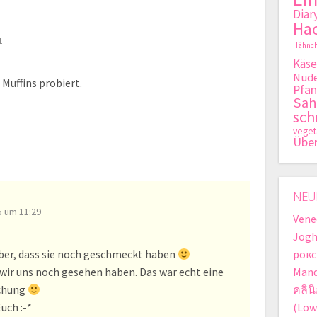
Diar
Hac
1
Hähnch
Käse
Nude
 Muffins probiert.
Pfan
Sa
sch
veget
Übe
NEU
 um 11:29
Vene
Jogh
aber, dass sie noch geschmeckt haben
рокс
 wir uns noch gesehen haben. Das war echt eine
Mand
chung
คลิน
uch :-*
(Low