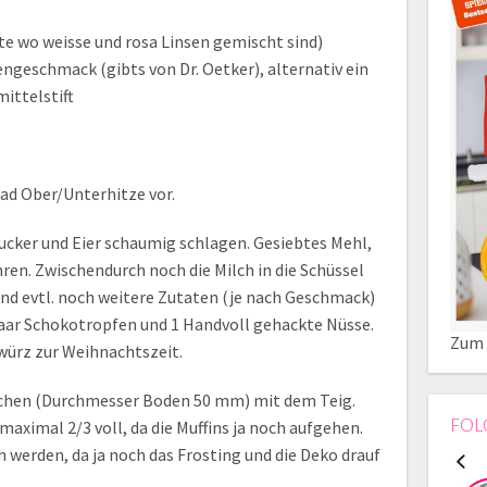
te wo weisse und rosa Linsen gemischt sind)
ngeschmack (gibts von Dr. Oetker), alternativ ein
ittelstift
rad Ober/Unterhitze vor.
zucker und Eier schaumig schlagen. Gesiebtes Mehl,
en. Zwischendurch noch die Milch in die Schüssel
nd evtl. noch weitere Zutaten (je nach Geschmack)
paar Schokotropfen und 1 Handvoll gehackte Nüsse.
Zum 
würz zur Weihnachtszeit.
rmchen (Durchmesser Boden 50 mm) mit dem Teig.
FOL
aximal 2/3 voll, da die Muffins ja noch aufgehen.
h werden, da ja noch das Frosting und die Deko drauf