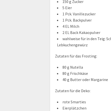
150 g Zucker
5 Eier
1 Pck. Vanillezucker
1 Pck. Backpulver
4 EL Milch
2 EL Back Kakaopulver
wahlweise für in den Teig: 
Lebkuchengewürz
Zutaten für das Frosting:
80 g Nutella
80 g Frischkäse
40 g Butter oder Margarine
Zutaten für die Deko:
rote Smarties
Eierplätzchen