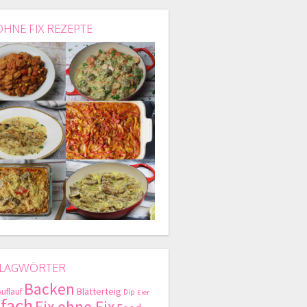
OHNE FIX REZEPTE
LAGWÖRTER
Backen
Blätterteig
Auflauf
Dip
Eier
nfach
Fix ohne Fix