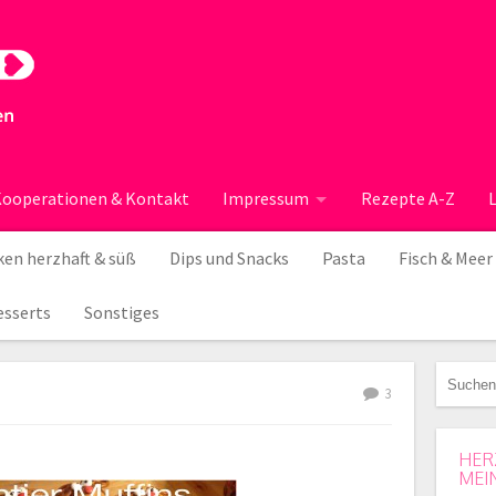
ooperationen & Kontakt
Impressum
Rezepte A-Z
en herzhaft & süß
Dips und Snacks
Pasta
Fisch & Meer
esserts
Sonstiges
3
HER
MEI