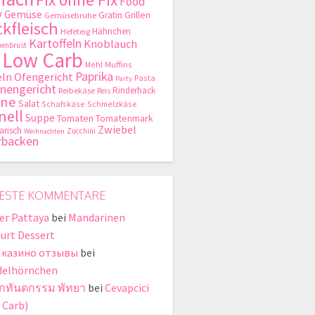
Food
y
Gemüse
Gratin
Grillen
Gemüsebrühe
kfleisch
Hähnchen
Hefeteig
Kartoffeln
Knoblauch
enbrust
Low Carb
Mehl
Muffins
Paprika
ln
Ofengericht
Pasta
Party
nengericht
Rinderhack
Reibekäse
Reis
hne
Salat
Schafskäse
Schmelzkäse
nell
Suppe
Tomaten
Tomatenmark
Zwiebel
arisch
Zucchini
Weihnachten
rbacken
ESTE KOMMENTARE
er Pattaya
bei
Mandarinen
urt Dessert
 казино отзывы
bei
elhörnchen
ิกทันตกรรม พัทยา
bei
Cevapcici
 Carb)