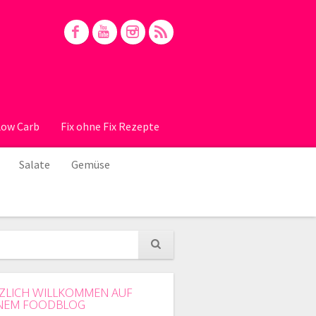
Low Carb
Fix ohne Fix Rezepte
Salate
Gemüse
ZLICH WILLKOMMEN AUF
NEM FOODBLOG