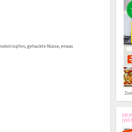
Schokotropfen, gehackte Nüsse, etwas
Zum
MEI
(WE