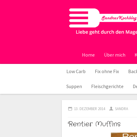
Home
Über mich
K
Low Carb
Fix ohne Fix
Back
Suppen
Fleischgerichte
D
13. DEZEMBER 2014
SANDRA
Rentier Muffins