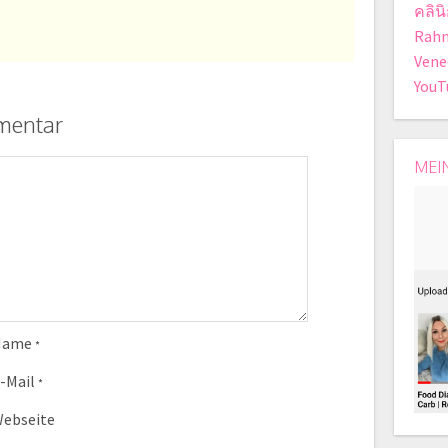
คลิน
Rah
Vene
YouT
mentar
MEI
Name
*
-Mail
*
ebseite