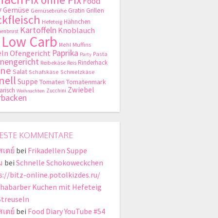
Food
y
Gemüse
Gratin
Grillen
Gemüsebrühe
kfleisch
Hähnchen
Hefeteig
Kartoffeln
Knoblauch
enbrust
Low Carb
Mehl
Muffins
Paprika
ln
Ofengericht
Pasta
Party
nengericht
Rinderhack
Reibekäse
Reis
hne
Salat
Schafskäse
Schmelzkäse
nell
Suppe
Tomaten
Tomatenmark
Zwiebel
arisch
Zucchini
Weihnachten
rbacken
ESTE KOMMENTARE
สเตย์
bei
Frikadellen Suppe
ม
bei
Schnelle Schokoweckchen
s://bitz-online.potolkizdes.ru/
habarber Kuchen mit Hefeteig
Streuseln
สเตย์
bei
Food Diary YouTube #54