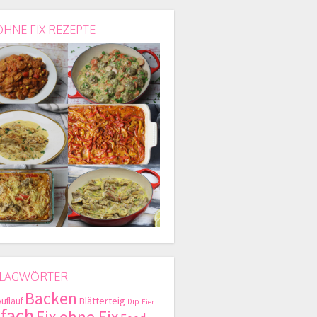
OHNE FIX REZEPTE
LAGWÖRTER
Backen
Blätterteig
Auflauf
Dip
Eier
nfach
Fix ohne Fix