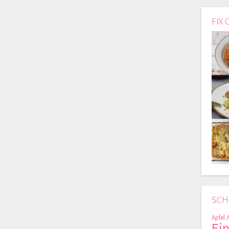
FIX 
SCH
Apfel
Ei