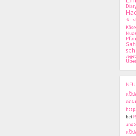
Diar
Hac
Hähnch
Käse
Nude
Pfan
Sa
sch
veget
Übe
NEU
แป๊ป
ต่อผ
http
bei
R
und 
แป๊ป