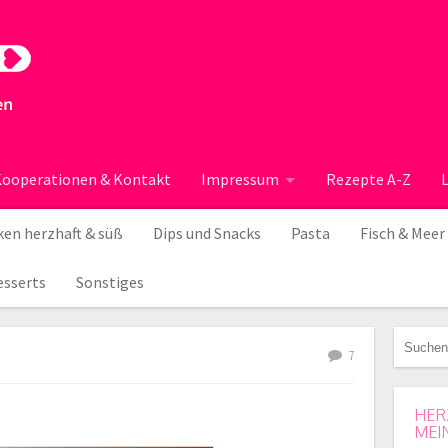
ooperationen & Kontakt
Impressum
Rezepte A-Z
en herzhaft & süß
Dips und Snacks
Pasta
Fisch & Meer
esserts
Sonstiges
7
HER
MEI