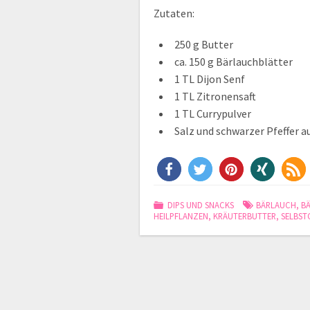
Zutaten:
250 g Butter
ca. 150 g Bärlauchblätter
1 TL Dijon Senf
1 TL Zitronensaft
1 TL Currypulver
Salz und schwarzer Pfeffer a
DIPS UND SNACKS
BÄRLAUCH
,
B
HEILPFLANZEN
,
KRÄUTERBUTTER
,
SELBST