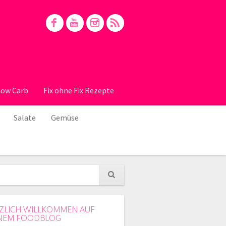
Low Carb
Fix ohne Fix Rezepte
Salate
Gemüse
ZLICH WILLKOMMEN AUF
NEM FOODBLOG