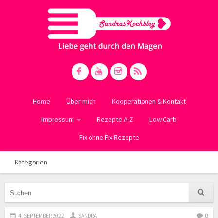
Home
Über mich
Kooperationen & Kontakt
Impressum
Rezepte A-Z
Low Carb
Fix ohne Fix Rezepte
Kategorien
4. SEPTEMBER 2022
SANDRA
0