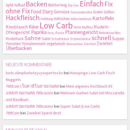
Einfach
Backen
Fix
Blätterteig
Apfel
Auflauf
Dip
Eier
ohne Fix
Food Diary
Gemüse
Gratin
Grillen
Gemüsebrühe
Hackfleisch
Kartoffeln
Hähnchen
Hefeteig
Hähnchenbrust
Low Carb
Käse
Knoblauch
Nudeln
Mehl
Muffins
Paprika
Pfannengericht
Ofengericht
Pasta
Reibekäse
Reis
Party
schnell
Sahne
Suppe
Salat
Rinderhack
Schafskäse
Schmelzkäse
Zwiebel
Tomaten
Tomatenmark
vegetarisch
Zucchini
Weihnachten
Überbacken
NEUESTE KOMMENTARE
bets.olimpbetotzyvyexpertov.kz
bei
Knusprige Low Carb Fisch
Nuggets
789Coin เว็บคาสิโนสายเกมสด
bei
Mein eigenes Kochbuch #3
แหล่งรวมเกมสด 789casino
bei
Melonen Gurken Salat mit Mozzarella
und Basilkum
แหล่งรวมเกมสด 789casino
bei
Super Salat (Low Carb)
789Coin
bei
Zwiebel Speck Brot
MEIN YOUTUBE KANAL