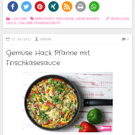
LOW CARB
BRRATWURST
,
FRISCHKÄSE
,
GRÜNE BOHNEN
,
MEHR LESEN
LAUCH
,
LOW CARB
,
PFANNENGERICHT
27. JULI 2022
SANDRA
0
Gemüse Hack Pfanne mit
Frischkäsesauce