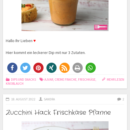
Hallo Ihr Lieben
♥
Hier kommt ein leckerer Dip mit nur 3 Zutaten.
DIPS UND SNACKS
AJVAR
,
CREME FRAICHE
,
FRISCHKÄSE
,
MEHR LESEN
KNOBLAUCH
18. AUGUST 2022
SANDRA
2
Zucchini Hack Frischkäse Pfanne