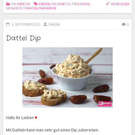
FIX OHNE FIX
ERBSEN
,
FIX OHNE FIX
,
FRISCHKÄSE
,
MEHR LESEN
GEHACKTE TOMATEN
,
MAKKERONI
4. SEPTEMBER 2022
SANDRA
0
Dattel Dip
Hallo Ihr Lieben
♥
Mit Datteln kann man sehr gut einen Dip zubereiten.