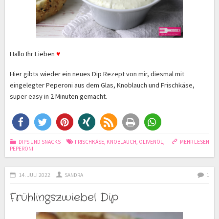
Hallo Ihr Lieben
♥
Hier gibts wieder ein neues Dip Rezept von mir, diesmal mit
eingelegter Peperoni aus dem Glas, Knoblauch und Frischkäse,
super easy in 2 Minuten gemacht
.
DIPS UND SNACKS
FRISCHKÄSE
,
KNOBLAUCH
,
OLIVENÖL
,
MEHR LESEN
PEPERONI
14. JULI 2022
SANDRA
1
Frühlingszwiebel Dip