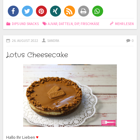
DIPS UND SNACKS
AJVAR
,
DATTELN
,
DIP
,
FRISCHKÄSE
MEHR LESEN
26. AUGUST 2022
SANDRA
0
Lotus Cheesecake
Hallo Ihr Lieben
♥