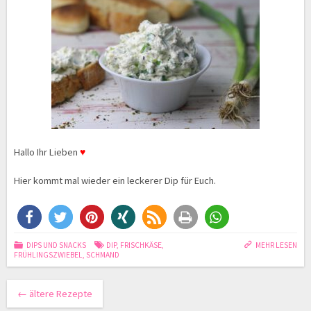
Hallo Ihr Lieben
♥
Hier kommt mal wieder ein leckerer Dip für Euch.
DIPS UND SNACKS
DIP
,
FRISCHKÄSE
,
MEHR LESEN
FRÜHLINGSZWIEBEL
,
SCHMAND
←
ältere Rezepte