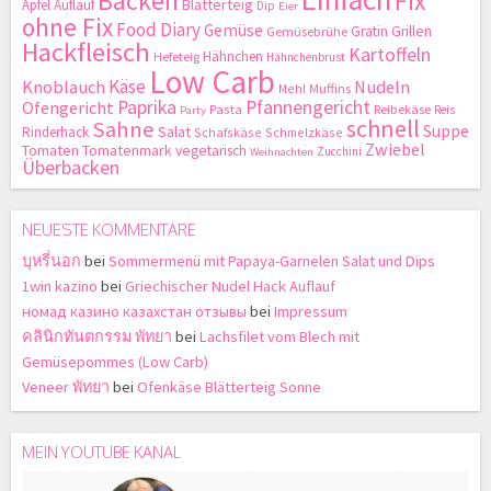
Backen
Fix
Blätterteig
Apfel
Auflauf
Dip
Eier
ohne Fix
Food Diary
Gemüse
Gratin
Grillen
Gemüsebrühe
Hackfleisch
Kartoffeln
Hähnchen
Hefeteig
Hähnchenbrust
Low Carb
Käse
Knoblauch
Nudeln
Mehl
Muffins
Paprika
Pfannengericht
Ofengericht
Pasta
Reibekäse
Reis
Party
schnell
Sahne
Suppe
Salat
Rinderhack
Schafskäse
Schmelzkäse
Zwiebel
Tomaten
Tomatenmark
vegetarisch
Zucchini
Weihnachten
Überbacken
NEUESTE KOMMENTARE
บุหรี่นอก
bei
Sommermenü mit Papaya-Garnelen Salat und Dips
1win kazino
bei
Griechischer Nudel Hack Auflauf
номад казино казахстан отзывы
bei
Impressum
คลินิกทันตกรรม พัทยา
bei
Lachsfilet vom Blech mit
Gemüsepommes (Low Carb)
Veneer พัทยา
bei
Ofenkäse Blätterteig Sonne
MEIN YOUTUBE KANAL