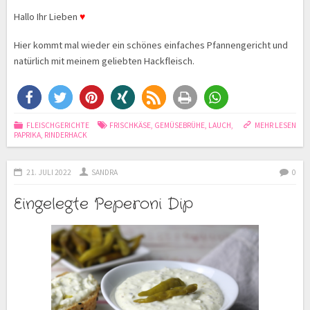
Hallo Ihr Lieben
♥
Hier kommt mal wieder ein schönes einfaches Pfannengericht und
natürlich mit meinem geliebten Hackfleisch.
FLEISCHGERICHTE
FRISCHKÄSE
,
GEMÜSEBRÜHE
,
LAUCH
,
MEHR LESEN
PAPRIKA
,
RINDERHACK
21. JULI 2022
SANDRA
0
Eingelegte Peperoni Dip