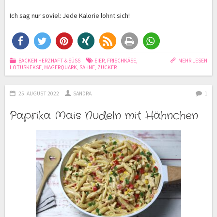
Ich sag nur soviel: Jede Kalorie lohnt sich!
BACKEN HERZHAFT & SÜSS
EIER
,
FRISCHKÄSE
,
MEHR LESEN
LOTUSKEKSE
,
MAGERQUARK
,
SAHNE
,
ZUCKER
25. AUGUST 2022
SANDRA
1
Paprika Mais Nudeln mit Hähnchen