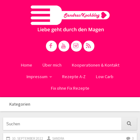
Home
Über mich
Kooperationen & Kontakt
Impressum
Rezepte A-Z
Low Carb
Fix ohne Fix Rezepte
Kategorien
10. SEPTEMBER 2022
SANDRA
3