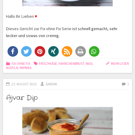
Hallo Ihr Lieben
♥
Dieses Gericht zur Fix ohne Fix Serie
ist schnell gemacht, sehr
lecker und sowas von cremig.
FIX OHNE FIX
FRISCHKÄSE
,
HÄHNCHENBRUST
,
MAIS
,
MEHR LESEN
NUDELN
,
PAPRIKA
21. AUGUST 2022
SANDRA
1
Ajvar Dip