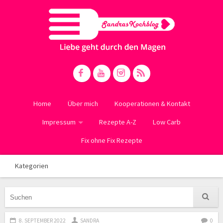
Home
Über mich
Kooperationen & Kontakt
Impressum
Rezepte A-Z
Low Carb
Fix ohne Fix Rezepte
Kategorien
8. SEPTEMBER 2022
SANDRA
0