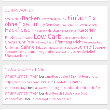
SCHLAGWÖRTER
Einfach
Backen
Fix
Blätterteig
Apfel
Auflauf
Dip
Eier
ohne Fix
Food Diary
Gemüse
Gratin
Grillen
Gemüsebrühe
Hackfleisch
Kartoffeln
Hähnchen
Hefeteig
Hähnchenbrust
Low Carb
Käse
Knoblauch
Nudeln
Mehl
Muffins
Paprika
Pfannengericht
Ofengericht
Pasta
Reibekäse
Reis
Party
schnell
Sahne
Suppe
Salat
Rinderhack
Schafskäse
Schmelzkäse
Zwiebel
Tomaten
Tomatenmark
vegetarisch
Zucchini
Weihnachten
Überbacken
NEUESTE KOMMENTARE
คลินิกทันตกรรม พัทยา
bei
Limetten Joghurt Dip mit Honignote
https://albus.kz/recqnm139531
bei
Apfelmus Muffins
Veneer Pattaya
bei
Lauwarmer Spargel Rucola Salat mit Lachsfilet
คลินิกทันตกรรม พัทยา
bei
Hackfleisch Schafskäse Gratin
Veneer พัทยา
bei
Spirelli Topf mit Hackfleisch