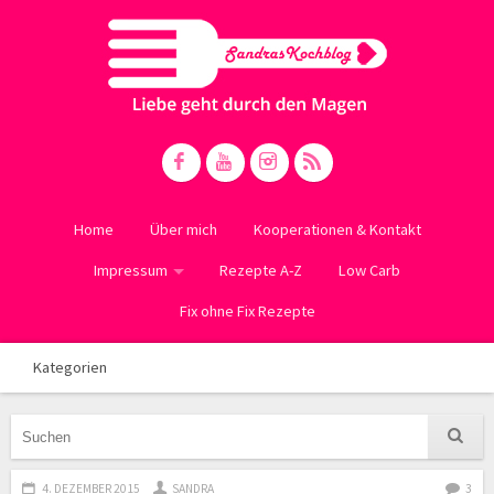
Home
Über mich
Kooperationen & Kontakt
Impressum
Rezepte A-Z
Low Carb
Fix ohne Fix Rezepte
Kategorien
4. DEZEMBER 2015
SANDRA
3