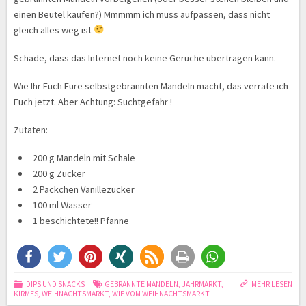
einen Beutel kaufen?) Mmmmm ich muss aufpassen, dass nicht
gleich alles weg ist
Schade, dass das Internet noch keine Gerüche übertragen kann.
Wie Ihr Euch Eure selbstgebrannten Mandeln macht, das verrate ich
Euch jetzt. Aber Achtung: Suchtgefahr !
Zutaten:
200 g Mandeln mit Schale
200 g Zucker
2 Päckchen Vanillezucker
100 ml Wasser
1 beschichtete!! Pfanne
DIPS UND SNACKS
GEBRANNTE MANDELN
,
JAHRMARKT
,
MEHR LESEN
KIRMES
,
WEIHNACHTSMARKT
,
WIE VOM WEIHNACHTSMARKT