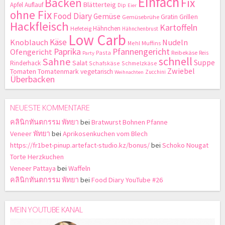
Einfach
Backen
Fix
Blätterteig
Apfel
Auflauf
Dip
Eier
ohne Fix
Food Diary
Gemüse
Gratin
Grillen
Gemüsebrühe
Hackfleisch
Kartoffeln
Hähnchen
Hefeteig
Hähnchenbrust
Low Carb
Käse
Knoblauch
Nudeln
Mehl
Muffins
Paprika
Pfannengericht
Ofengericht
Pasta
Reibekäse
Reis
Party
schnell
Sahne
Suppe
Salat
Rinderhack
Schafskäse
Schmelzkäse
Zwiebel
Tomaten
Tomatenmark
vegetarisch
Zucchini
Weihnachten
Überbacken
NEUESTE KOMMENTARE
คลินิกทันตกรรม พัทยา
bei
Bratwurst Bohnen Pfanne
Veneer พัทยา
bei
Aprikosenkuchen vom Blech
https://fr1bet-pinup.artefact-studio.kz/bonus/
bei
Schoko Nougat
Torte Herzkuchen
Veneer Pattaya
bei
Waffeln
คลินิกทันตกรรม พัทยา
bei
Food Diary YouTube #26
MEIN YOUTUBE KANAL