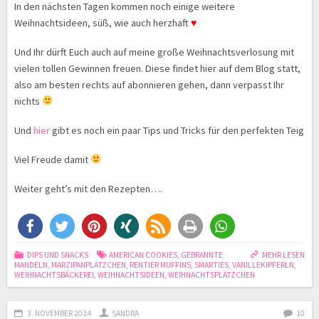
In den nächsten Tagen kommen noch einige weitere
Weihnachtsideen, süß, wie auch herzhaft
♥
Und Ihr dürft Euch auch auf meine große Weihnachtsverlosung mit
vielen tollen Gewinnen freuen. Diese findet hier auf dem Blog statt,
also am besten rechts auf abonnieren gehen, dann verpasst Ihr
nichts
Und
hier
gibt es noch ein paar Tips und Tricks für den perfekten Teig
Viel Freude damit
Weiter geht’s mit den Rezepten….
DIPS UND SNACKS
AMERICAN COOKIES
,
GEBRANNTE
MEHR LESEN
MANDELN
,
MARZIPANPLÄTZCHEN
,
RENTIER MUFFINS
,
SMARTIES
,
VANILLEKIPFERLN
,
WEIHNACHTSBÄCKEREI
,
WEIHNACHTSIDEEN
,
WEIHNACHTSPLÄTZCHEN
3. NOVEMBER 2014
SANDRA
10