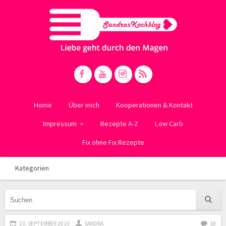
Home
Über mich
Kooperationen & Kontakt
Impressum
Rezepte A-Z
Low Carb
Fix ohne Fix Rezepte
Kategorien
23. SEPTEMBER 2016
SANDRA
18