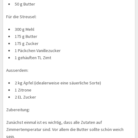
50 g Butter
Für die Streusel:
300 g Mehl
175 g Butter
175 g Zucker
1 Päckchen Vanillezucker
1 gehäuften TL Zimt
Ausserdem:
2 kg Äpfel (idealerweise eine säuerliche Sorte)
1 Zitrone
2 EL Zucker
Zubereitung:
Zunächst einmal ist es wichtig, dass alle Zutaten auf
Zimmertemperatur sind. Vor allem die Butter sollte schön weich
sein.