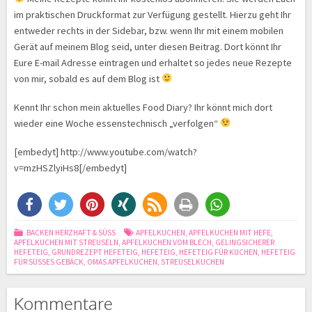
im praktischen Druckformat zur Verfügung gestellt. Hierzu geht Ihr
entweder rechts in der Sidebar, bzw. wenn Ihr mit einem mobilen
Gerät auf meinem Blog seid, unter diesen Beitrag. Dort könnt Ihr
Eure E-mail Adresse eintragen und erhaltet so jedes neue Rezepte
von mir, sobald es auf dem Blog ist
Kennt Ihr schon mein aktuelles Food Diary? Ihr könnt mich dort
wieder eine Woche essenstechnisch „verfolgen“
[embedyt] http://www.youtube.com/watch?
v=mzHSZlyiHs8[/embedyt]
BACKEN HERZHAFT & SÜSS
APFELKUCHEN
,
APFELKUCHEN MIT HEFE
,
APFELKUCHEN MIT STREUSELN
,
APFELKUCHEN VOM BLECH
,
GELINGSICHERER
HEFETEIG
,
GRUNDREZEPT HEFETEIG
,
HEFETEIG
,
HEFETEIG FÜR KUCHEN
,
HEFETEIG
FÜR SÜSSES GEBÄCK
,
OMAS APFELKUCHEN
,
STREUSELKUCHEN
Kommentare