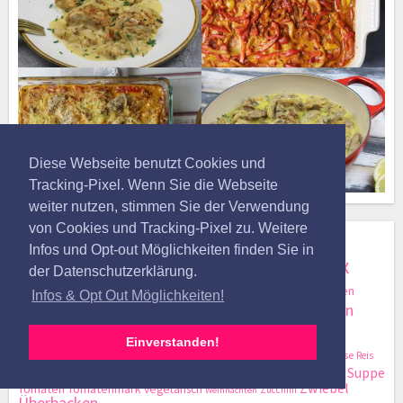
Diese Webseite benutzt Cookies und
Tracking-Pixel. Wenn Sie die Webseite
weiter nutzen, stimmen Sie der Verwendung
von Cookies und Tracking-Pixel zu. Weitere
SCHLAGWÖRTER
Infos und Opt-out Möglichkeiten finden Sie in
Einfach
Backen
Fix
Blätterteig
Apfel
Auflauf
Dip
der Datenschutzerklärung.
Eier
ohne Fix
Food Diary
Gemüse
Gratin
Grillen
Gemüsebrühe
Infos & Opt Out Möglichkeiten!
Hackfleisch
Kartoffeln
Hähnchen
Hefeteig
Hähnchenbrust
Low Carb
Käse
Knoblauch
Nudeln
Mehl
Muffins
Einverstanden!
Paprika
Pfannengericht
Ofengericht
Pasta
Reibekäse
Reis
Party
schnell
Sahne
Suppe
Salat
Rinderhack
Schafskäse
Schmelzkäse
Zwiebel
Tomaten
Tomatenmark
vegetarisch
Zucchini
Weihnachten
Überbacken