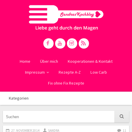
Home
Über mich
Kooperationen & Kontakt
Impressum
Rezepte A-Z
Low Carb
Fix ohne Fix Rezepte
Kategorien
27. NOVEMBER 2014
SANDRA
11