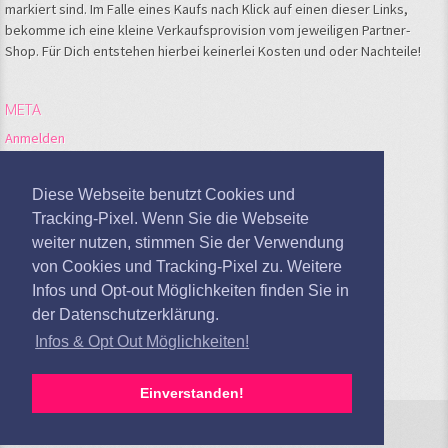
markiert sind. Im Falle eines Kaufs nach Klick auf einen dieser Links,
bekomme ich eine kleine Verkaufsprovision vom jeweiligen Partner-
Shop. Für Dich entstehen hierbei keinerlei Kosten und oder Nachteile!
META
Anmelden
Feed der Einträge
Kommentare-Feed
Diese Webseite benutzt Cookies und
WordPress.org
Tracking-Pixel. Wenn Sie die Webseite
weiter nutzen, stimmen Sie der Verwendung
Google Analytics deaktivieren
von Cookies und Tracking-Pixel zu. Weitere
Infos und Opt-out Möglichkeiten finden Sie in
der Datenschutzerklärung.
Infos & Opt Out Möglichkeiten!
Einverstanden!
Sandras Kochblog © 2026