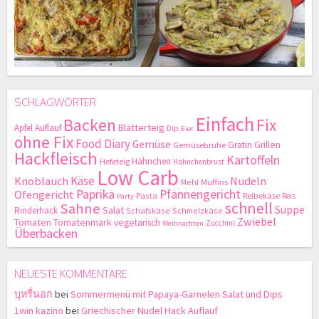
SCHLAGWÖRTER
Einfach
Backen
Fix
Blätterteig
Apfel
Auflauf
Dip
Eier
ohne Fix
Food Diary
Gemüse
Gratin
Grillen
Gemüsebrühe
Hackfleisch
Kartoffeln
Hähnchen
Hefeteig
Hähnchenbrust
Low Carb
Käse
Knoblauch
Nudeln
Mehl
Muffins
Paprika
Pfannengericht
Ofengericht
Pasta
Reibekäse
Reis
Party
schnell
Sahne
Suppe
Salat
Rinderhack
Schafskäse
Schmelzkäse
Zwiebel
Tomaten
Tomatenmark
vegetarisch
Zucchini
Weihnachten
Überbacken
NEUESTE KOMMENTARE
บุหรี่นอก
bei
Sommermenü mit Papaya-Garnelen Salat und Dips
1win kazino
bei
Griechischer Nudel Hack Auflauf