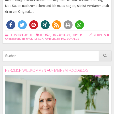
Mac Sauce nachzumachen und ich muss sagen, sie ist verdammt nah
dran am Original….
FLEISCHGERICHTE
BIG MÄC
,
BIG MÄC SAUCE
,
BURGER
,
MEHR LESEN
CHEESEBURGER
,
HACKFLEISCH
,
HAMBURGER
,
MAC DONALDS
HERZLICH WILLKOMMEN AUF MEINEM FOODBLOG