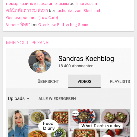
номад казино казахстан отзывы
bei
Impressum
คลินิกทันตกรรม พัทยา
bei
Lachsfilet vom Blech mit
Gemüsepommes (Low Carb)
Veneer พัทยา
bei
Ofenkäse Blätterteig Sonne
MEIN YOUTUBE KANAL