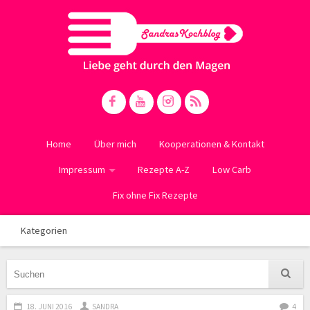
Home
Über mich
Kooperationen & Kontakt
Impressum
Rezepte A-Z
Low Carb
Fix ohne Fix Rezepte
Kategorien
18. JUNI 2016
SANDRA
4