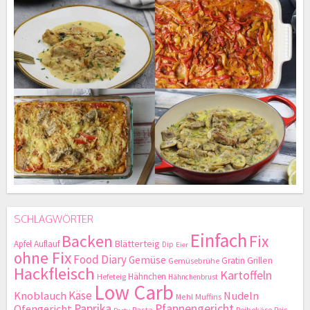
SCHLAGWÖRTER
Einfach
Backen
Fix
Blätterteig
Apfel
Auflauf
Dip
Eier
ohne Fix
Food Diary
Gemüse
Gratin
Grillen
Gemüsebrühe
Hackfleisch
Kartoffeln
Hähnchen
Hefeteig
Hähnchenbrust
Low Carb
Käse
Knoblauch
Nudeln
Mehl
Muffins
Paprika
Pfannengericht
Ofengericht
Pasta
Reibekäse
Reis