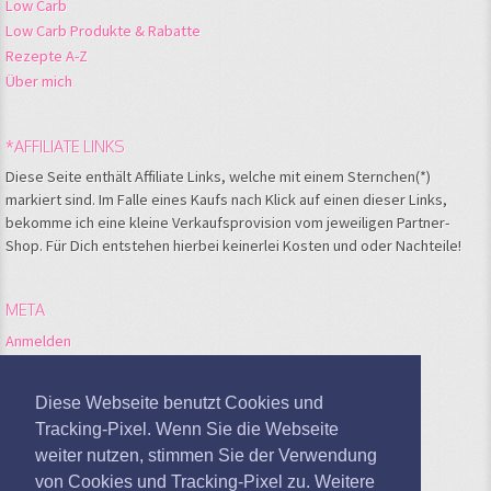
Low Carb
Low Carb Produkte & Rabatte
Rezepte A-Z
Über mich
*AFFILIATE LINKS
Diese Seite enthält Affiliate Links, welche mit einem Sternchen(*)
markiert sind. Im Falle eines Kaufs nach Klick auf einen dieser Links,
bekomme ich eine kleine Verkaufsprovision vom jeweiligen Partner-
Shop. Für Dich entstehen hierbei keinerlei Kosten und oder Nachteile!
META
Anmelden
Feed der Einträge
Kommentare-Feed
Diese Webseite benutzt Cookies und
WordPress.org
Tracking-Pixel. Wenn Sie die Webseite
weiter nutzen, stimmen Sie der Verwendung
Google Analytics deaktivieren
von Cookies und Tracking-Pixel zu. Weitere