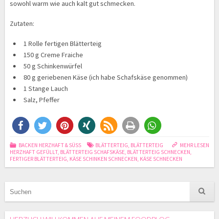
sowohl warm wie auch kalt gut schmecken.
Zutaten:
1 Rolle fertigen Blätterteig
150 g Creme Fraiche
50 g Schinkenwürfel
80 g geriebenen Käse (ich habe Schafskäse genommen)
1 Stange Lauch
Salz, Pfeffer
BACKEN HERZHAFT & SÜSS
BLÄTTERTEIG
,
BLÄTTERTEIG
MEHR LESEN
HERZHAFT GEFÜLLT
,
BLÄTTERTEIG SCHAFSKÄSE
,
BLÄTTERTEIG SCHNECKEN
,
FERTIGER BLÄTTERTEIG
,
KÄSE SCHINKEN SCHNECKEN
,
KÄSE SCHNECKEN