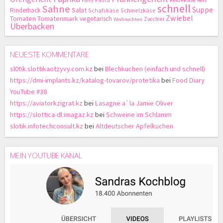
Party
schnell
Sahne
Suppe
Salat
Rinderhack
Schafskäse
Schmelzkäse
Zwiebel
Tomaten
Tomatenmark
vegetarisch
Zucchini
Weihnachten
Überbacken
NEUESTE KOMMENTARE
sl0tik.slottikaotzyvy.com.kz
bei
Blechkuchen (einfach und schnell)
https://dmi-implants.kz/katalog-tovarov/protetika
bei
Food Diary
YouTube #38
https://aviatorkzigrat.kz
bei
Lasagne a`la Jamie Oliver
https://slottica-dl.imagaz.kz
bei
Schweine im Schlamm
slotik.infotechconsult.kz
bei
Altdeutscher Apfelkuchen
MEIN YOUTUBE KANAL