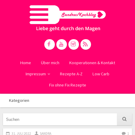
Home
Über mich
Kooperationen & Kontakt
Impressum
Rezepte A-Z
Low Carb
Fix ohne Fix Rezepte
Kategorien
31. JULI 2022
SANDRA
1