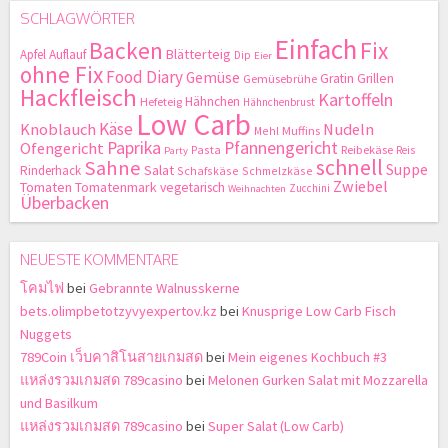
SCHLAGWÖRTER
Einfach
Backen
Fix
Blätterteig
Apfel
Auflauf
Dip
Eier
ohne Fix
Food Diary
Gemüse
Gratin
Grillen
Gemüsebrühe
Hackfleisch
Kartoffeln
Hähnchen
Hefeteig
Hähnchenbrust
Low Carb
Käse
Knoblauch
Nudeln
Mehl
Muffins
Paprika
Pfannengericht
Ofengericht
Pasta
Reibekäse
Reis
Party
schnell
Sahne
Suppe
Salat
Rinderhack
Schafskäse
Schmelzkäse
Zwiebel
Tomaten
Tomatenmark
vegetarisch
Zucchini
Weihnachten
Überbacken
NEUESTE KOMMENTARE
โคมไฟ
bei
Gebrannte Walnusskerne
bets.olimpbetotzyvyexpertov.kz
bei
Knusprige Low Carb Fisch
Nuggets
789Coin เว็บคาสิโนสายเกมสด
bei
Mein eigenes Kochbuch #3
แหล่งรวมเกมสด 789casino
bei
Melonen Gurken Salat mit Mozzarella
und Basilkum
แหล่งรวมเกมสด 789casino
bei
Super Salat (Low Carb)