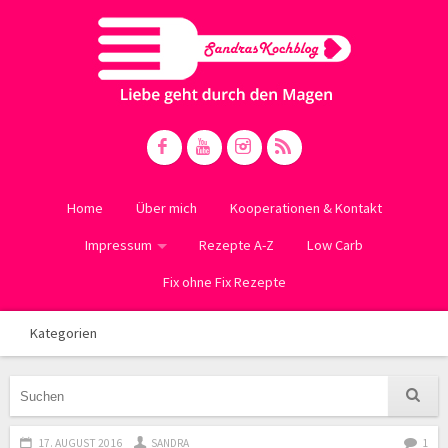
Home
Über mich
Kooperationen & Kontakt
Impressum
Rezepte A-Z
Low Carb
Fix ohne Fix Rezepte
Kategorien
17. AUGUST 2016
SANDRA
1