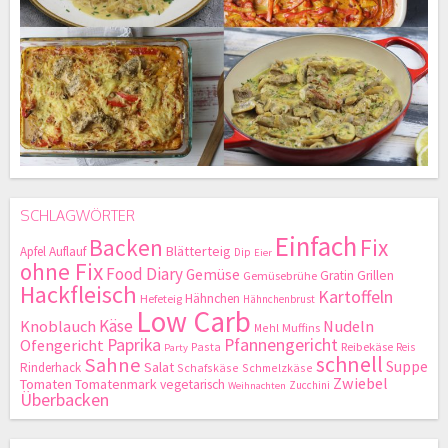
SCHLAGWÖRTER
Einfach
Backen
Fix
Blätterteig
Apfel
Auflauf
Dip
Eier
ohne Fix
Food Diary
Gemüse
Gratin
Grillen
Gemüsebrühe
Hackfleisch
Kartoffeln
Hähnchen
Hefeteig
Hähnchenbrust
Low Carb
Käse
Knoblauch
Nudeln
Mehl
Muffins
Paprika
Pfannengericht
Ofengericht
Pasta
Reibekäse
Reis
Party
schnell
Sahne
Suppe
Salat
Rinderhack
Schafskäse
Schmelzkäse
Zwiebel
Tomaten
Tomatenmark
vegetarisch
Zucchini
Weihnachten
Überbacken