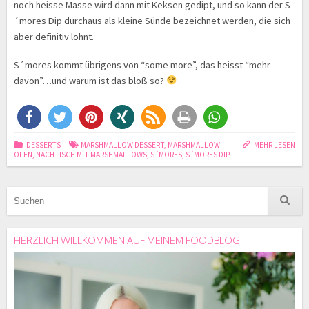
noch heisse Masse wird dann mit Keksen gedipt, und so kann der S
´mores Dip durchaus als kleine Sünde bezeichnet werden, die sich
aber definitiv lohnt.
S´mores kommt übrigens von “some more”, das heisst “mehr
davon”…und warum ist das bloß so?
DESSERTS
MARSHMALLOW DESSERT
,
MARSHMALLOW
MEHR LESEN
OFEN
,
NACHTISCH MIT MARSHMALLOWS
,
S´MORES
,
S´MORES DIP
HERZLICH WILLKOMMEN AUF MEINEM FOODBLOG