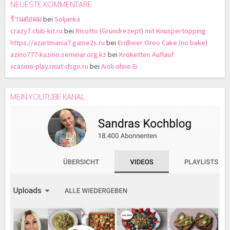
NEUESTE KOMMENTARE
ร้านต่อผม
bei
Soljanka
crazy7.club-kit.ru
bei
Risotto (Grundrezept) mit Knuspertopping
https://azartmania7.game2s.ru
bei
Erdbeer Oreo Cake (no bake)
azino777-kazino.seminar.org.kz
bei
Kroketten Auflauf
xcasino-play.rinat-dsgn.ru
bei
Aioli ohne Ei
MEIN YOUTUBE KANAL