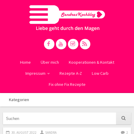
Home
Über mich
Kooperationen & Kontakt
Impressum
Rezepte A-Z
Low Carb
Fix ohne Fix Rezepte
Kategorien
30. AUGUST 2022
SANDRA
2