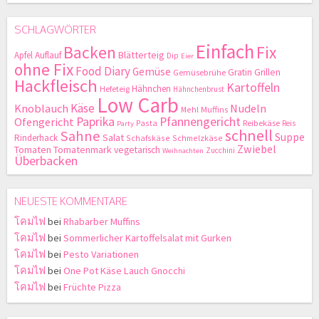
SCHLAGWÖRTER
Einfach
Backen
Fix
Blätterteig
Apfel
Auflauf
Dip
Eier
ohne Fix
Food Diary
Gemüse
Gratin
Grillen
Gemüsebrühe
Hackfleisch
Kartoffeln
Hähnchen
Hefeteig
Hähnchenbrust
Low Carb
Käse
Knoblauch
Nudeln
Mehl
Muffins
Paprika
Pfannengericht
Ofengericht
Pasta
Reibekäse
Reis
Party
schnell
Sahne
Suppe
Salat
Rinderhack
Schafskäse
Schmelzkäse
Zwiebel
Tomaten
Tomatenmark
vegetarisch
Zucchini
Weihnachten
Überbacken
NEUESTE KOMMENTARE
โคมไฟ
bei
Rhabarber Muffins
โคมไฟ
bei
Sommerlicher Kartoffelsalat mit Gurken
โคมไฟ
bei
Pesto Variationen
โคมไฟ
bei
One Pot Käse Lauch Gnocchi
โคมไฟ
bei
Früchte Pizza