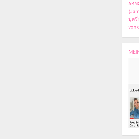
ABM
(Jam
บุหร
von 
MEI