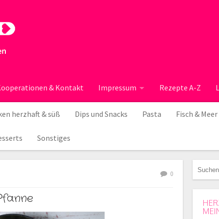
ooperationen & Kontakt
Impressum
Rezepte A-Z
en herzhaft & süß
Dips und Snacks
Pasta
Fisch & Meer
esserts
Sonstiges
0
Pfanne
HER
MEI