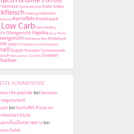
Food
y
Gemüse
Gratin
Grillen
Gemüsebrühe
kfleisch
Hähnchen
Hefeteig
Kartoffeln
Knoblauch
enbrust
Low Carb
Mehl
Muffins
Paprika
ln
Ofengericht
Pasta
Party
nengericht
Rinderhack
Reibekäse
Reis
hne
Salat
Schafskäse
Schmelzkäse
nell
Suppe
Tomaten
Tomatenmark
Zwiebel
arisch
Zucchini
Weihnachten
rbacken
ESTE KOMMENTARE
less life peptide
bei
Gemüse
y vegetarisch
่นอก
bei
Kartoffel Pizza im
mkuchen Style
ี่นอกเก็บเงินปลายทาง
bei
cous Salat