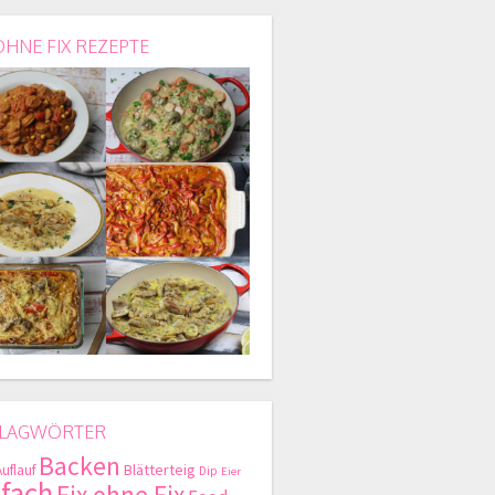
OHNE FIX REZEPTE
LAGWÖRTER
Backen
Blätterteig
Auflauf
Dip
Eier
nfach
Fix ohne Fix