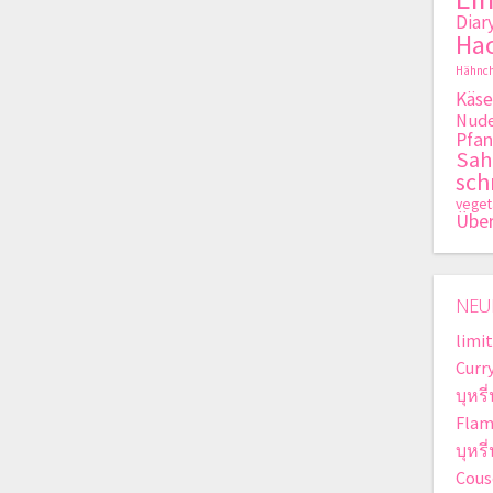
Diar
Hac
Hähnch
Käse
Nude
Pfan
Sa
sch
veget
Übe
NEU
limit
Curr
บุหรี
Flam
บุหร
Cous