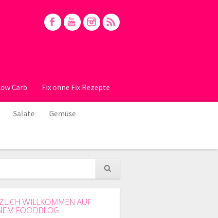
Low Carb
Fix ohne Fix Rezepte
Salate
Gemüse
ZLICH WILLKOMMEN AUF
NEM FOODBLOG