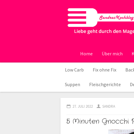
Home
Über mich
K
Low Carb
Fix ohne Fix
Back
Suppen
Fleischgerichte
D
27. JULI 2022
SANDRA
5 Minuten Gnocchi 