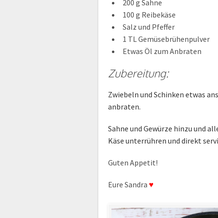
200 g Sahne
100 g Reibekäse
Salz und Pfeffer
1 TL Gemüsebrühenpulver
Etwas Öl zum Anbraten
Zubereitung:
Zwiebeln und Schinken etwas an
anbraten.
Sahne und Gewürze hinzu und alle
Käse unterrühren und direkt serv
Guten Appetit!
Eure Sandra
♥