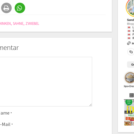
HINKEN
,
SAHNE
,
ZWIEBEL
mentar
Name
*
-Mail
*