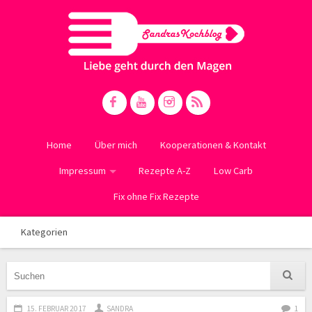
Home
Über mich
Kooperationen & Kontakt
Impressum
Rezepte A-Z
Low Carb
Fix ohne Fix Rezepte
Kategorien
15. FEBRUAR 2017
SANDRA
1