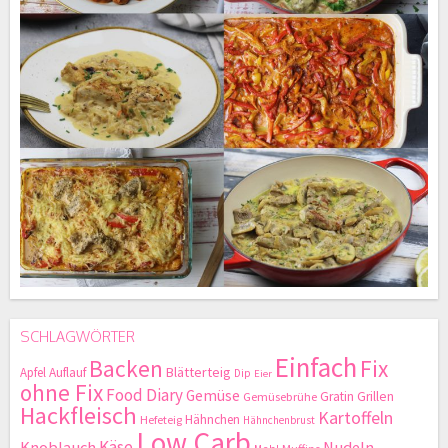
SCHLAGWÖRTER
Einfach
Backen
Fix
Blätterteig
Apfel
Auflauf
Dip
Eier
ohne Fix
Food Diary
Gemüse
Gratin
Grillen
Gemüsebrühe
Hackfleisch
Kartoffeln
Hähnchen
Hefeteig
Hähnchenbrust
Low Carb
Käse
Knoblauch
Nudeln