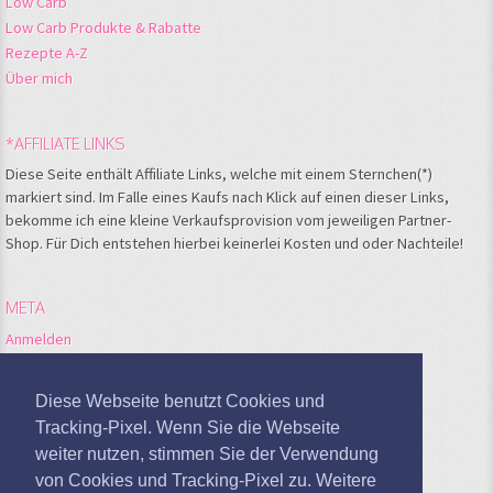
Low Carb
Low Carb Produkte & Rabatte
Rezepte A-Z
Über mich
*AFFILIATE LINKS
Diese Seite enthält Affiliate Links, welche mit einem Sternchen(*)
markiert sind. Im Falle eines Kaufs nach Klick auf einen dieser Links,
bekomme ich eine kleine Verkaufsprovision vom jeweiligen Partner-
Shop. Für Dich entstehen hierbei keinerlei Kosten und oder Nachteile!
META
Anmelden
Feed der Einträge
Kommentare-Feed
Diese Webseite benutzt Cookies und
WordPress.org
Tracking-Pixel. Wenn Sie die Webseite
weiter nutzen, stimmen Sie der Verwendung
Google Analytics deaktivieren
von Cookies und Tracking-Pixel zu. Weitere