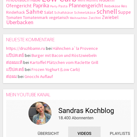
Mehl
Muffins
Paprika
Pfannengericht
Ofengericht
Pasta
Reibekäse
Reis
Party
schnell
Sahne
Suppe
Salat
Rinderhack
Schafskäse
Schmelzkäse
Zwiebel
Tomaten
Tomatenmark
vegetarisch
Zucchini
Weihnachten
Überbacken
NEUESTE KOMMENTARE
https://druzhbamn.ru
bei
Hähnchen a`la Provence
แป๊ปสเตย์
bei
Burger mit Bacon und Röstzwiebeln
ต่อผมแท้
bei
Kartoffel Plätzchen vom Raclette Grill
แป๊ปสเตย์
bei
Frozen Yoghurt (Low Carb)
ต่อผม
bei
Gnocchi Auflauf
MEIN YOUTUBE KANAL