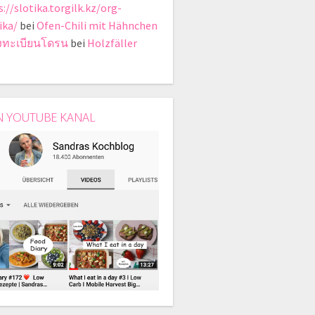
://slotika.torgilk.kz/org-
ika/
bei
Ofen-Chili mit Hähnchen
งทะเบียนโดรน
bei
Holzfäller
N YOUTUBE KANAL