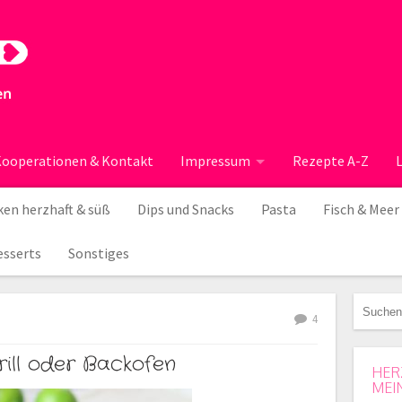
ooperationen & Kontakt
Impressum
Rezepte A-Z
en herzhaft & süß
Dips und Snacks
Pasta
Fisch & Meer
esserts
Sonstiges
4
rill oder Backofen
HER
MEI