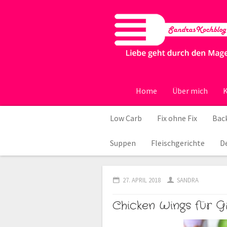
Home
Über mich
K
Low Carb
Fix ohne Fix
Back
Suppen
Fleischgerichte
D
27. APRIL 2018
SANDRA
Chicken Wings für G