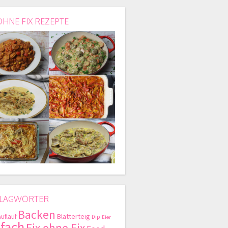
OHNE FIX REZEPTE
LAGWÖRTER
Backen
Blätterteig
Auflauf
Dip
Eier
nfach
Fix ohne Fix