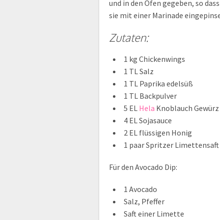
und in den Ofen gegeben, so dass
sie mit einer Marinade eingepinse
Zutaten:
1 kg Chickenwings
1 TL Salz
1 TL Paprika edelsüß
1 TL Backpulver
5 EL
Hela
Knoblauch Gewürz 
4 EL Sojasauce
2 EL flüssigen Honig
1 paar Spritzer Limettensaft
Für den Avocado Dip:
1 Avocado
Salz, Pfeffer
Saft einer Limette