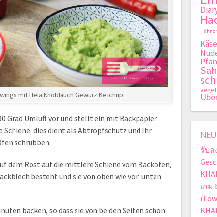
Diar
Hac
Hähnch
Käse
Nude
Pfan
Sa
sch
veget
nwings mit Hela Knoblauch Gewürz Ketchup
Übe
80 Grad Umluft vor und stellt ein mit Backpapier
 Schiene, dies dient als Abtropfschutz und Ihr
NEU
Ofen schrubben.
รับล
Gesc
auf dem Rost auf die mittlere Schiene vom Backofen,
KHAB
ckblech besteht und sie von oben wie von unten
เกม
(Low
inuten backen, so dass sie von beiden Seiten schön
KHA