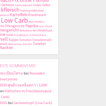
Food
y
Gemüse
Gratin
Grillen
Gemüsebrühe
kfleisch
Hähnchen
Hefeteig
Kartoffeln
Knoblauch
enbrust
Low Carb
Mehl
Muffins
Paprika
ln
Ofengericht
Pasta
Party
nengericht
Rinderhack
Reibekäse
Reis
hne
Salat
Schafskäse
Schmelzkäse
nell
Suppe
Tomaten
Tomatenmark
Zwiebel
arisch
Zucchini
Weihnachten
rbacken
ESTE KOMMENTARE
งทะเบียนโดรน
bei
Rouladen
hnetzeltes
555 ศูนย์รวมสล็อตกว่า 3,000
bei
Hähnchen in Frischkäsesauce
 Carb)
B555
bei
Gemüsetopf (Low Carb)