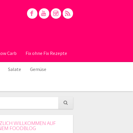
Low Carb
Fix ohne Fix Rezepte
Salate
Gemüse
ZLICH WILLKOMMEN AUF
NEM FOODBLOG