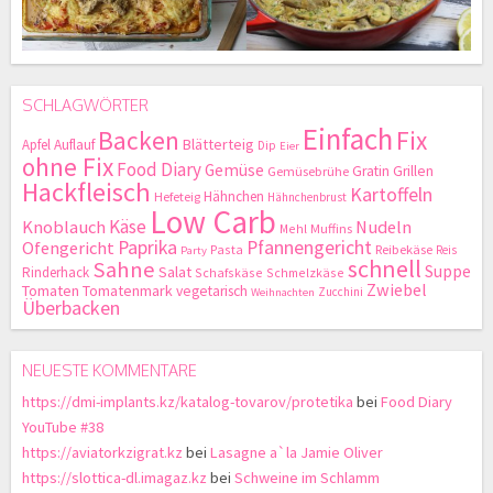
SCHLAGWÖRTER
Einfach
Backen
Fix
Blätterteig
Apfel
Auflauf
Dip
Eier
ohne Fix
Food Diary
Gemüse
Gratin
Grillen
Gemüsebrühe
Hackfleisch
Kartoffeln
Hähnchen
Hefeteig
Hähnchenbrust
Low Carb
Käse
Knoblauch
Nudeln
Mehl
Muffins
Paprika
Pfannengericht
Ofengericht
Pasta
Reibekäse
Reis
Party
schnell
Sahne
Suppe
Salat
Rinderhack
Schafskäse
Schmelzkäse
Zwiebel
Tomaten
Tomatenmark
vegetarisch
Zucchini
Weihnachten
Überbacken
NEUESTE KOMMENTARE
https://dmi-implants.kz/katalog-tovarov/protetika
bei
Food Diary
YouTube #38
https://aviatorkzigrat.kz
bei
Lasagne a`la Jamie Oliver
https://slottica-dl.imagaz.kz
bei
Schweine im Schlamm