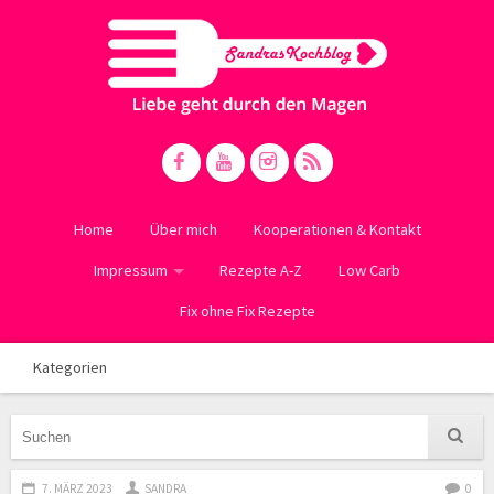
Home
Über mich
Kooperationen & Kontakt
Impressum
Rezepte A-Z
Low Carb
Fix ohne Fix Rezepte
Kategorien
7. MÄRZ 2023
SANDRA
0