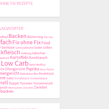
OHNE FIX REZEPTE
LAGWÖRTER
Backen
Blätterteig
Auflauf
Dip
Eier
nfach
Fix ohne Fix
Food
y
Gemüse
Gratin
Grillen
Gemüsebrühe
kfleisch
Hähnchen
Hefeteig
Kartoffeln
Knoblauch
enbrust
Low Carb
Mehl
Muffins
Paprika
ln
Ofengericht
Pasta
Party
nengericht
Rinderhack
Reibekäse
Reis
hne
Salat
Schafskäse
Schmelzkäse
nell
Suppe
Tomaten
Tomatenmark
Zwiebel
arisch
Zucchini
Weihnachten
rbacken