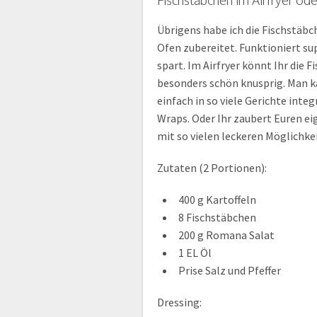
Fischstäbchen im Airfryer od
Übrigens habe ich die Fischstäb
Ofen zubereitet. Funktioniert sup
spart. Im Airfryer könnt Ihr die 
besonders schön knusprig. Man k
einfach in so viele Gerichte integ
Wraps. Oder Ihr zaubert Euren ei
mit so vielen leckeren Möglichke
Zutaten (2 Portionen):
400 g Kartoffeln
8 Fischstäbchen
200 g Romana Salat
1 EL Öl
Prise Salz und Pfeffer
Dressing: