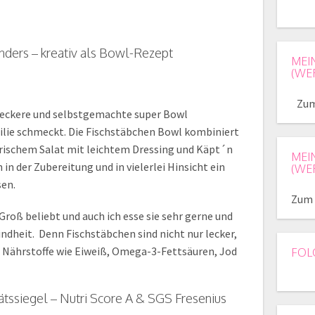
nders – kreativ als Bowl-Rezept
MEI
(WE
Zum
 leckere und selbstgemachte super Bowl
ilie schmeckt. Die Fischstäbchen Bowl kombiniert
frischem Salat mit leichtem Dressing und Käpt´n
MEI
h in der Zubereitung und in vielerlei Hinsicht ein
(WE
sen.
Zum 
Groß beliebt und auch ich esse sie sehr gerne und
ndheit. Denn Fischstäbchen sind nicht nur lecker,
 Nährstoffe wie Eiweiß, Omega-3-Fettsäuren, Jod
FOL
tätssiegel – Nutri Score A & SGS Fresenius