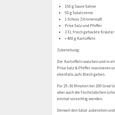
150 g Saure Sahne
50 g Salatcreme
1 Schuss Zitronensaft
Prise Salz und Pfeffer
2 EL frisch gehackte Kräuter (
•
400 g Kartoffeln
Zubereitung:
Die Kartoffeln waschen und in et
Prise Salz & Pfeffer marinieren 
ebenfalls aufs Blech geben.
Für 25-30 Minuten bei 200 Grad Um
aber auch die Fischstäbchen schö
einmal vorsichtig wenden.
Derweil den Salat zubereiten und