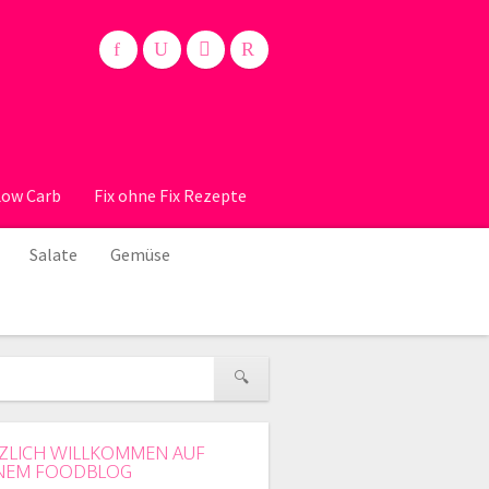
Low Carb
Fix ohne Fix Rezepte
Salate
Gemüse
ZLICH WILLKOMMEN AUF
NEM FOODBLOG