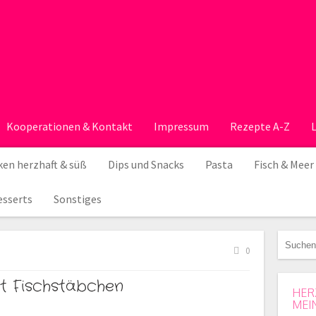
Kooperationen & Kontakt
Impressum
Rezepte A-Z
en herzhaft & süß
Dips und Snacks
Pasta
Fisch & Meer
esserts
Sonstiges
0
it Fischstäbchen
HER
MEI