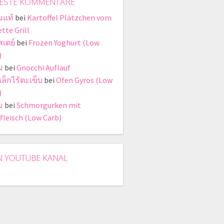
ESTE KOMMENTARE
มแท้
bei
Kartoffel Plätzchen vom
tte Grill
สเตย์
bei
Frozen Yoghurt (Low
)
ม
bei
Gnocchi Auflauf
หล็กไร้ตะเข็บ
bei
Ofen Gyros (Low
)
ม
bei
Schmorgurken mit
fleisch (Low Carb)
N YOUTUBE KANAL