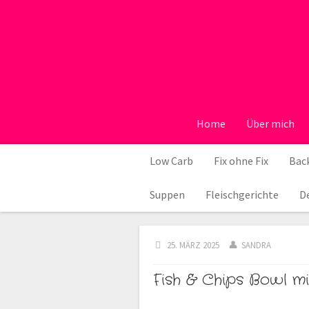
Home
Über mich
Low Carb
Fix ohne Fix
Back
Suppen
Fleischgerichte
D
25. MÄRZ 2025
SANDRA
Fish & Chips Bowl m