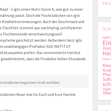
FIX 
äpt´n iglo einen Nutri-Score A, was gut zu einer
ährung passt. Doch die Fischstäbchen von iglo
te Kindheitserinnerungen. Auch der Geschmack und
s Fischfilet stammt aus nachhaltig zertifizierter
SCH
ass Fischbestände verantwortungsvoll
Apfel
osysteme geschützt werden. Außerdem lässt iglo
Ei
om unabhängigen Prüflabor SGS INSTITUT
Diar
Hac
itätsaspekte prüfen. Das renommierte Institut
 gewährleistet, dass die Produkte hohen Standards
Hähnch
Käse
Nude
Pfan
Sa
Fischstäbchen begeistern Groß und Klein
sch
veget
Übe
chstäbchen Bowl mal für Euch und Eure Familie