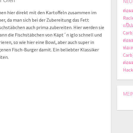
er Ofen
NEU
ต่อผ
chen hier direkt mit den Kartoffeln zusammen im
Racle
er, da man sich bei der Zubereitung das Fett
แป๊ป
Fischstäbchen auch prima zubereiten. Hier werden sie
Carb
ann die Fischstäbchen von Käpt´n iglo schnell und
ต่อผ
rieren, so wie hier eine Bowl, aber auch super in
ท่อเ
genen Fisch-Burger damit. Ein beliebter Klassiker
Carb
iten.
ต่อผ
Hack
MEI