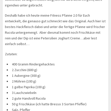
irgendwo unter gebracht.
Deshalb habe ich heute meine Fitness Pfanne 2.0 für Euch
entwickelt, die genauso gut schmeckt wie das Original. Auch hier ist
bestes Hackfleisch dabei und unter die fertige Pfanne wird frischer
Rucola untergemengt. Aber diesmal kommt noch Frischkäse mit
rein und der Dip ist eine Petersilien Joghurt Creme…aber lest
einfach selbst…
Zutaten:
400 Gramm Rindergehacktes
2 Zucchini (600 g)
1 Aubergine (300 g)
2 Möhren (100 g)
1 gelbe Paprika (100 g)
3 Lauchzwiebeln
2 gute Handvoll Rucola
50 g Frischkäse (ich hatte Bresso 3 Sorten Pfeffer)
Salz, Pfeffer