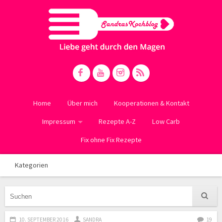
Home
Über mich
Kooperationen & Kontakt
Impressum
Rezepte A-Z
Low Carb
Fix ohne Fix Rezepte
Kategorien
10. SEPTEMBER 2016
SANDRA
19