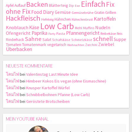
Einfach
Backen
Fix
Blätterteig
Apfel
Auflauf
Dip
Eier
ohne Fix
Food Diary
Gemüse
Gratin
Grillen
Gemüsebrühe
Hackfleisch
Kartoffeln
Hähnchen
Hefeteig
Hähnchenbrust
Low Carb
Käse
Knoblauch
Nudeln
Mehl
Muffins
Paprika
Pfannengericht
Ofengericht
Pasta
Reibekäse
Reis
Party
schnell
Sahne
Suppe
Salat
Rinderhack
Schafskäse
Schmelzkäse
Zwiebel
Tomaten
Tomatenmark
vegetarisch
Zucchini
Weihnachten
Überbacken
NEUESTE KOMMENTARE
โคมไฟ
bei
Valentinstag Last Minute Idee
โคมไฟ
bei
Himbeer Kokos Eis vegan (ohne Eismaschine)
โคมไฟ
bei
Knusper Kartoffel Würfel
โคมไฟ
bei
Schnibbelbohnen Pfanne (Low Carb)
โคมไฟ
bei
Geröstete Brotscheiben
MEIN YOUTUBE KANAL