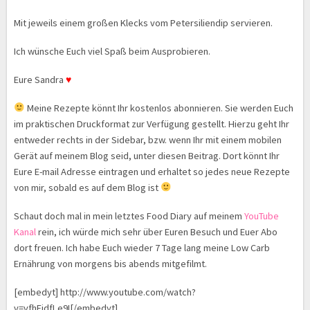
Mit jeweils einem großen Klecks vom Petersiliendip servieren.
Ich wünsche Euch viel Spaß beim Ausprobieren.
Eure Sandra
♥
Meine Rezepte könnt Ihr kostenlos abonnieren. Sie werden Euch
im praktischen Druckformat zur Verfügung gestellt. Hierzu geht Ihr
entweder rechts in der Sidebar, bzw. wenn Ihr mit einem mobilen
Gerät auf meinem Blog seid, unter diesen Beitrag. Dort könnt Ihr
Eure E-mail Adresse eintragen und erhaltet so jedes neue Rezepte
von mir, sobald es auf dem Blog ist
Schaut doch mal in mein letztes Food Diary auf meinem
YouTube
Kanal
rein, ich würde mich sehr über Euren Besuch und Euer Abo
dort freuen. Ich habe Euch wieder 7 Tage lang meine Low Carb
Ernährung von morgens bis abends mitgefilmt.
[embedyt] http://www.youtube.com/watch?
v=vfhEjdfLe9I[/embedyt]