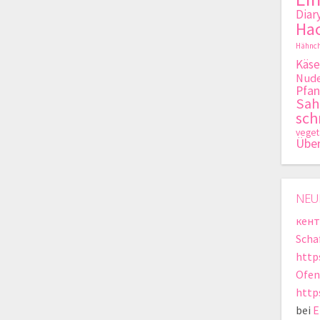
Diar
Hac
Hähnch
Käse
Nude
Pfan
Sa
sch
veget
Übe
NEU
кент
Scha
http
Ofen
http
bei
E