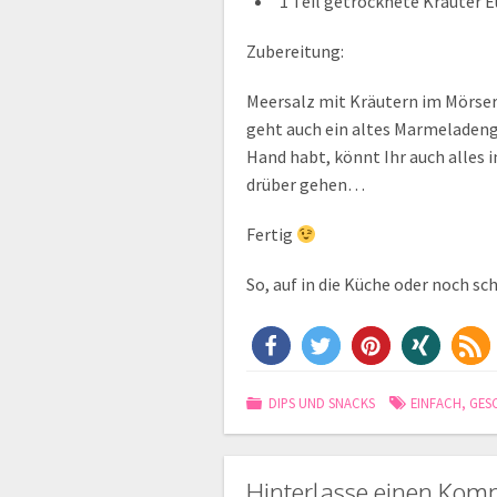
1 Teil getrocknete Kräuter 
Zubereitung:
Meersalz mit Kräutern im Mörser 
geht auch ein altes Marmeladengl
Hand habt, könnt Ihr auch alles 
drüber gehen…
Fertig
So, auf in die Küche oder noch 
DIPS UND SNACKS
EINFACH
,
GES
Hinterlasse einen Kom