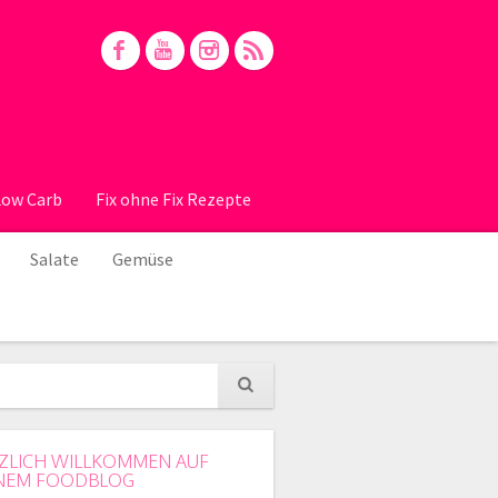
Low Carb
Fix ohne Fix Rezepte
Salate
Gemüse
ZLICH WILLKOMMEN AUF
NEM FOODBLOG