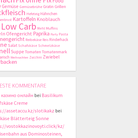
Food
y
Gemüse
Gratin
Grillen
Gemüsebrühe
kfleisch
Hähnchen
Hefeteig
Kartoffeln
Knoblauch
enbrust
Low Carb
Mehl
Muffins
Paprika
ln
Ofengericht
Pasta
Party
nengericht
Rinderhack
Reibekäse
Reis
hne
Salat
Schafskäse
Schmelzkäse
nell
Suppe
Tomaten
Tomatenmark
Zwiebel
arisch
Zucchini
Weihnachten
rbacken
ESTE KOMMENTARE
 казино онлайн
bei
Basilikum
fskäse Creme
s://assetaccu.kz/slotikakz
bei
käse Blätterteig Sonne
s://vostokkazinovoyti.click/kz/
isenbahn aus Dominosteinen,