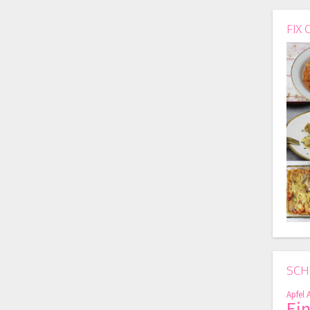
FIX 
SCH
Apfel
Ei