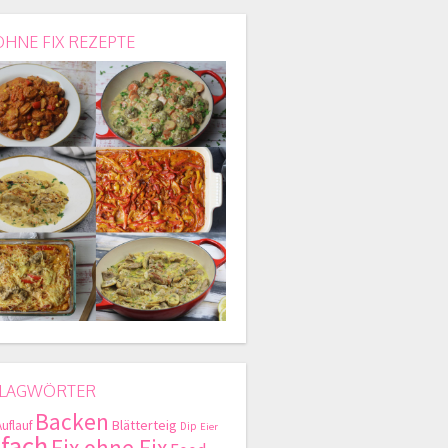
OHNE FIX REZEPTE
LAGWÖRTER
Backen
Blätterteig
Auflauf
Dip
Eier
nfach
Fix ohne Fix