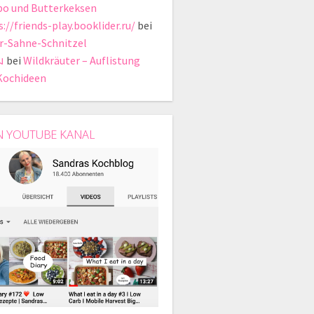
bo und Butterkeksen
://friends-play.booklider.ru/
bei
r-Sahne-Schnitzel
ม
bei
Wildkräuter – Auflistung
Kochideen
N YOUTUBE KANAL