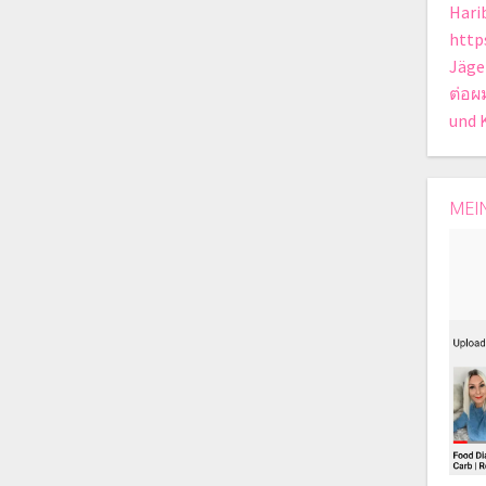
Hari
https
Jäge
ต่อผ
und 
MEI