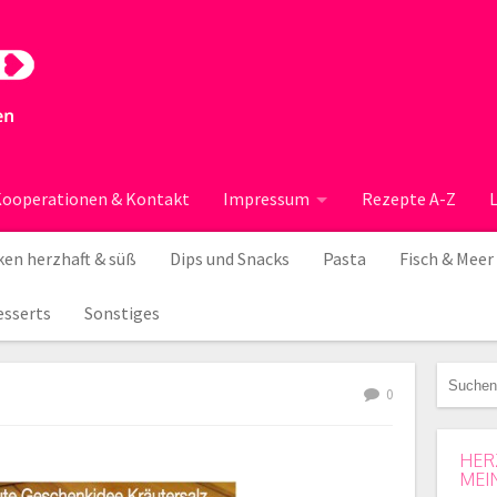
ooperationen & Kontakt
Impressum
Rezepte A-Z
en herzhaft & süß
Dips und Snacks
Pasta
Fisch & Meer
esserts
Sonstiges
0
HER
MEI