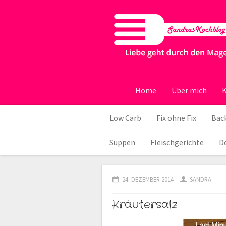
Home
Über mich
K
Low Carb
Fix ohne Fix
Back
Suppen
Fleischgerichte
D
24. DEZEMBER 2014
SANDRA
Kräutersalz