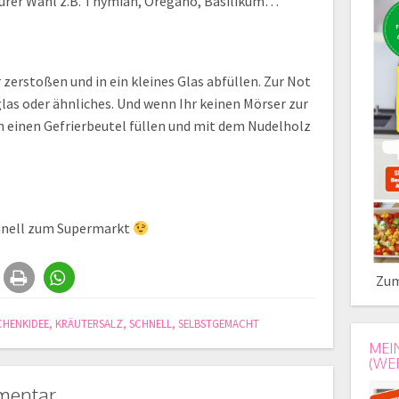
Eurer Wahl z.B. Thymian, Oregano, Basilikum…
zerstoßen und in ein kleines Glas abfüllen. Zur Not
as oder ähnliches. Und wenn Ihr keinen Mörser zur
in einen Gefrierbeutel füllen und mit dem Nudelholz
schnell zum Supermarkt
Zum
CHENKIDEE
,
KRÄUTERSALZ
,
SCHNELL
,
SELBSTGEMACHT
MEI
(WE
mentar