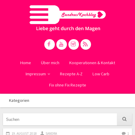
Home
Über mich
Kooperationen & Kontakt
Impressum
Rezepte A-Z
Low Carb
Fix ohne Fix Rezepte
Kategorien
19. AUGUST 2018
SANDRA
1