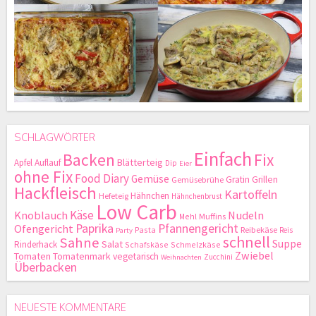
SCHLAGWÖRTER
Einfach
Backen
Fix
Blätterteig
Apfel
Auflauf
Dip
Eier
ohne Fix
Food Diary
Gemüse
Gratin
Grillen
Gemüsebrühe
Hackfleisch
Kartoffeln
Hähnchen
Hefeteig
Hähnchenbrust
Low Carb
Käse
Knoblauch
Nudeln
Mehl
Muffins
Paprika
Pfannengericht
Ofengericht
Pasta
Reibekäse
Reis
Party
schnell
Sahne
Suppe
Salat
Rinderhack
Schafskäse
Schmelzkäse
Zwiebel
Tomaten
Tomatenmark
vegetarisch
Zucchini
Weihnachten
Überbacken
NEUESTE KOMMENTARE