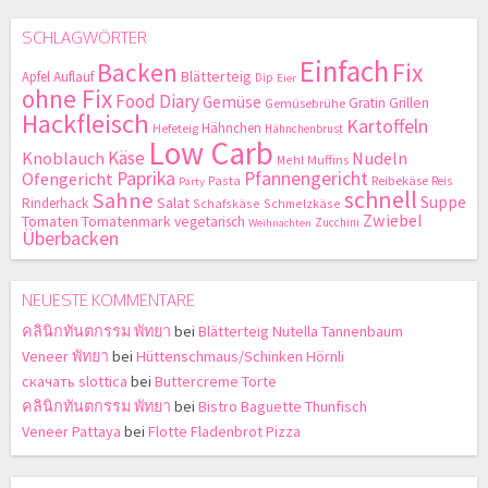
SCHLAGWÖRTER
Einfach
Backen
Fix
Blätterteig
Apfel
Auflauf
Dip
Eier
ohne Fix
Food Diary
Gemüse
Gratin
Grillen
Gemüsebrühe
Hackfleisch
Kartoffeln
Hähnchen
Hefeteig
Hähnchenbrust
Low Carb
Käse
Knoblauch
Nudeln
Mehl
Muffins
Paprika
Pfannengericht
Ofengericht
Pasta
Reibekäse
Reis
Party
schnell
Sahne
Suppe
Salat
Rinderhack
Schafskäse
Schmelzkäse
Zwiebel
Tomaten
Tomatenmark
vegetarisch
Zucchini
Weihnachten
Überbacken
NEUESTE KOMMENTARE
คลินิกทันตกรรม พัทยา
bei
Blätterteig Nutella Tannenbaum
Veneer พัทยา
bei
Hüttenschmaus/Schinken Hörnli
скачать slottica
bei
Buttercreme Torte
คลินิกทันตกรรม พัทยา
bei
Bistro Baguette Thunfisch
Veneer Pattaya
bei
Flotte Fladenbrot Pizza