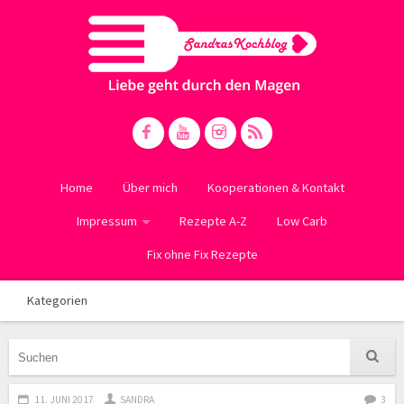
Home
Über mich
Kooperationen & Kontakt
Impressum
Rezepte A-Z
Low Carb
Fix ohne Fix Rezepte
Kategorien
11. JUNI 2017
SANDRA
3