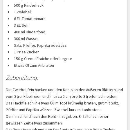
500 g Rinderhack
1 Zwiebel
6 EL Tomatenmark
3 EL Senf
400 ml Rinderfond
300 ml Wasser
Salz, Pfeffer, Paprika edelsüss
1 Prise Zucker
150 g Creme Fraiche oder Legere
Etwas Öl zum Anbraten
Zubereitung:
Die Zwiebel fein hacken und den Kohl von den äußeren Blättern und
vom Strunk befreien und in circa 5 cm breite Streifen schneiden.
Das Hackfleisch in etwas Öl im Topf krümelig braten, gut mit Salz,
Pfeffer und Paprika würzen. Zwiebel kurz mit anbraten.
Dann nach und nach den Kohl hinzugeben. Er fällt nach einer
gewissen Zeit etwas zusammen.
Das Tomatenmark und den Senf unterrühren, eine Prise Zucker