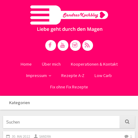
Home
Über mich
Kooperationen & Kontakt
Impressum
Rezepte A-Z
Low Carb
Fix ohne Fix Rezepte
Kategorien
30. MAI 2022
SANDRA
1