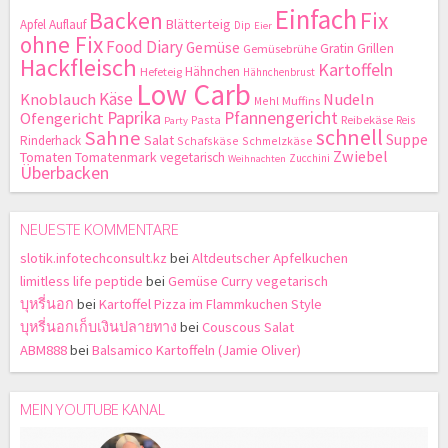
Einfach
Backen
Fix
Blätterteig
Apfel
Auflauf
Dip
Eier
ohne Fix
Food Diary
Gemüse
Gratin
Grillen
Gemüsebrühe
Hackfleisch
Kartoffeln
Hähnchen
Hefeteig
Hähnchenbrust
Low Carb
Käse
Knoblauch
Nudeln
Mehl
Muffins
Paprika
Pfannengericht
Ofengericht
Pasta
Reibekäse
Reis
Party
schnell
Sahne
Suppe
Salat
Rinderhack
Schafskäse
Schmelzkäse
Zwiebel
Tomaten
Tomatenmark
vegetarisch
Zucchini
Weihnachten
Überbacken
NEUESTE KOMMENTARE
slotik.infotechconsult.kz
bei
Altdeutscher Apfelkuchen
limitless life peptide
bei
Gemüse Curry vegetarisch
บุหรี่นอก
bei
Kartoffel Pizza im Flammkuchen Style
บุหรี่นอกเก็บเงินปลายทาง
bei
Couscous Salat
ABM888
bei
Balsamico Kartoffeln (Jamie Oliver)
MEIN YOUTUBE KANAL