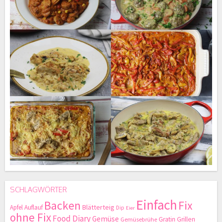
SCHLAGWÖRTER
Einfach
Backen
Fix
Blätterteig
Apfel
Auflauf
Dip
Eier
ohne Fix
Food Diary
Gemüse
Gratin
Grillen
Gemüsebrühe