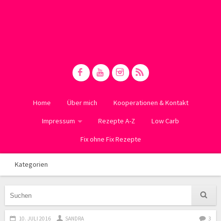
Home
Über mich
Kooperationen & Kontakt
Impressum
Rezepte A-Z
Low Carb
Fix ohne Fix Rezepte
Kategorien
10. JULI 2016
SANDRA
3