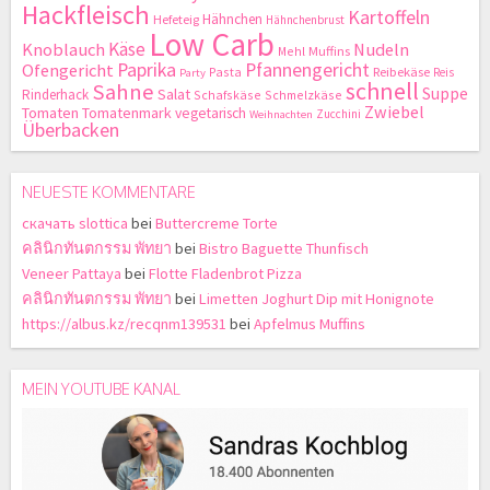
Hackfleisch
Kartoffeln
Hähnchen
Hefeteig
Hähnchenbrust
Low Carb
Käse
Knoblauch
Nudeln
Mehl
Muffins
Paprika
Pfannengericht
Ofengericht
Pasta
Reibekäse
Reis
Party
schnell
Sahne
Suppe
Salat
Rinderhack
Schafskäse
Schmelzkäse
Zwiebel
Tomaten
Tomatenmark
vegetarisch
Zucchini
Weihnachten
Überbacken
NEUESTE KOMMENTARE
скачать slottica
bei
Buttercreme Torte
คลินิกทันตกรรม พัทยา
bei
Bistro Baguette Thunfisch
Veneer Pattaya
bei
Flotte Fladenbrot Pizza
คลินิกทันตกรรม พัทยา
bei
Limetten Joghurt Dip mit Honignote
https://albus.kz/recqnm139531
bei
Apfelmus Muffins
MEIN YOUTUBE KANAL