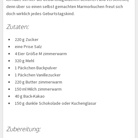
denn über so einen selbst gemachten Marmorkuchen freut sich
doch wirklich jedes Geburtstagskind.
Zutaten:
220 g Zucker
eine Prise Salz
4 Eier Größe M zimmerwarm
320 g Mehl
1 Päckchen Backpulver
1 Päckchen Vanillezucker
220 g Butter zimmerwarm
150 ml Milch zimmerwarm
40 g Back-Kakao
150 g dunkle Schokolade oder Kuchenglasur
Zubereitung: