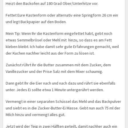
Heizt den Backofen auf 180 Grad Ober/Unterhitze vor.
Fettet Eure Kastenform oder alternativ eine Springform 26 cm ein
und legt Backpapier auf den Boden.
Mein Tip: Wenn Ihr die Kastenform eingefettet habt, gebt noch
etwas Semmelbrösel oder Mehl mit hinzu, so dass es am Fett
kleben bleibt. Ich habe damit sehr gute Erfahrungen gemacht, weil
der Kuchen nachher leicht aus der Form zu lösen ist.
Zunächst rÜhrt Ihr die Butter zusammen mit dem Zucker, dem
Vanillezucker und der Prise Salz mit dem Mixer schaumig.
Dann gebt Ihr die Eier nach und nach dazu und rührt sie ebenfalls
unter. Jedes Ei sollte etwa 1 Minute untergerührt werden.
Vermengt in einer separaten Schüssel das Mehl und das Backpulver
und siebt es in die Zucker-Butter-Ei Masse. Gebt nun auch 75 ml der
Milch hinzu und vermengt alles gut.
Jetzt wird der Teig in zwei Hälften geteilt, damit nachher auch ein