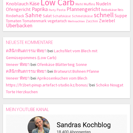
Low Carb
Käse
Knoblauch
Nudeln
Mehl
Muffins
Paprika
Pfannengericht
Ofengericht
Pasta
Reibekäse
Reis
Party
schnell
Sahne
Suppe
Salat
Rinderhack
Schafskäse
Schmelzkäse
Zwiebel
Tomaten
Tomatenmark
vegetarisch
Zucchini
Weihnachten
Überbacken
NEUESTE KOMMENTARE
คลินิกทันตกรรม พัทยา
bei
Lachsfilet vom Blech mit
Gemüsepommes (Low Carb)
Veneer พัทยา
bei
Ofenkäse Blätterteig Sonne
คลินิกทันตกรรม พัทยา
bei
Bratwurst Bohnen Pfanne
Veneer พัทยา
bei
Aprikosenkuchen vom Blech
https://fr1bet-pinup.artefact-studio.kz/bonus/
bei
Schoko Nougat
Torte Herzkuchen
MEIN YOUTUBE KANAL