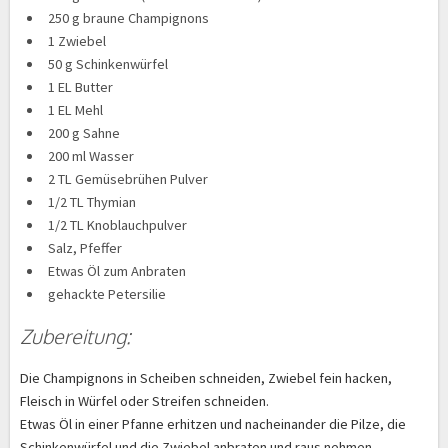
250 g braune Champignons
1 Zwiebel
50 g Schinkenwürfel
1 EL Butter
1 EL Mehl
200 g Sahne
200 ml Wasser
2 TL Gemüsebrühen Pulver
1/2 TL Thymian
1/2 TL Knoblauchpulver
Salz, Pfeffer
Etwas Öl zum Anbraten
gehackte Petersilie
Zubereitung:
Die Champignons in Scheiben schneiden, Zwiebel fein hacken,
Fleisch in Würfel oder Streifen schneiden.
Etwas Öl in einer Pfanne erhitzen und nacheinander die Pilze, die
Schinkenwürfel und die Zwiebel anbraten und raus nehmen.