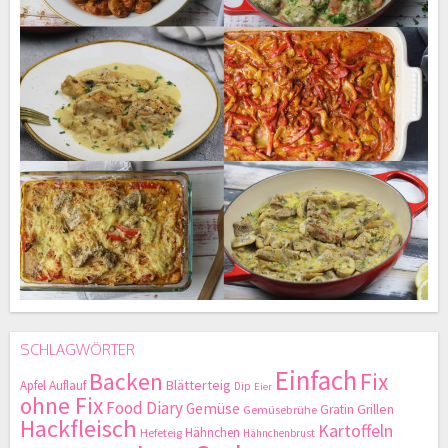
SCHLAGWÖRTER
Einfach
Backen
Fix
Blätterteig
Apfel
Auflauf
Dip
Eier
ohne Fix
Food Diary
Gemüse
Gratin
Grillen
Gemüsebrühe
Hackfleisch
Kartoffeln
Hähnchen
Hefeteig
Hähnchenbrust