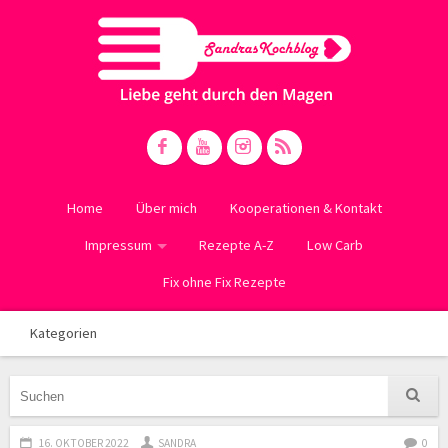
Home
Über mich
Kooperationen & Kontakt
Impressum
Rezepte A-Z
Low Carb
Fix ohne Fix Rezepte
Kategorien
16. OKTOBER 2022
SANDRA
0