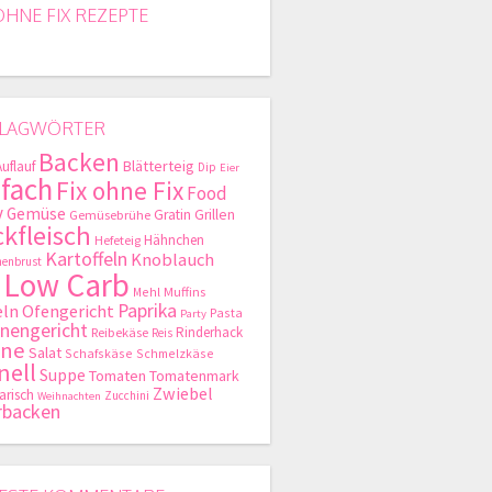
OHNE FIX REZEPTE
LAGWÖRTER
Backen
Blätterteig
Auflauf
Dip
Eier
nfach
Fix ohne Fix
Food
y
Gemüse
Gratin
Grillen
Gemüsebrühe
kfleisch
Hähnchen
Hefeteig
Kartoffeln
Knoblauch
enbrust
Low Carb
Mehl
Muffins
Paprika
ln
Ofengericht
Pasta
Party
nengericht
Rinderhack
Reibekäse
Reis
hne
Salat
Schafskäse
Schmelzkäse
nell
Suppe
Tomaten
Tomatenmark
Zwiebel
arisch
Zucchini
Weihnachten
rbacken