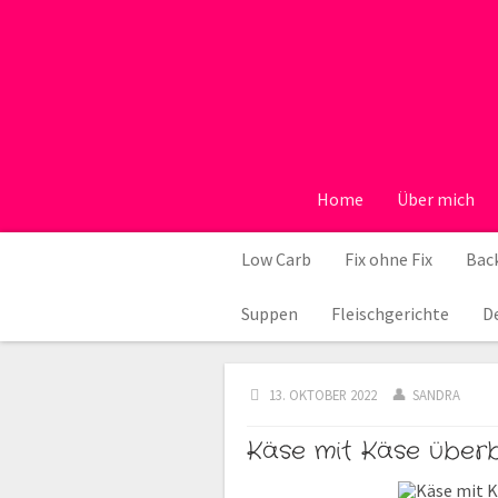
Home
Über mich
Low Carb
Fix ohne Fix
Back
Suppen
Fleischgerichte
D
13. OKTOBER 2022
SANDRA
Käse mit Käse überb