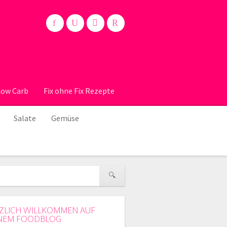
Low Carb
Fix ohne Fix Rezepte
Salate
Gemüse
ZLICH WILLKOMMEN AUF
NEM FOODBLOG