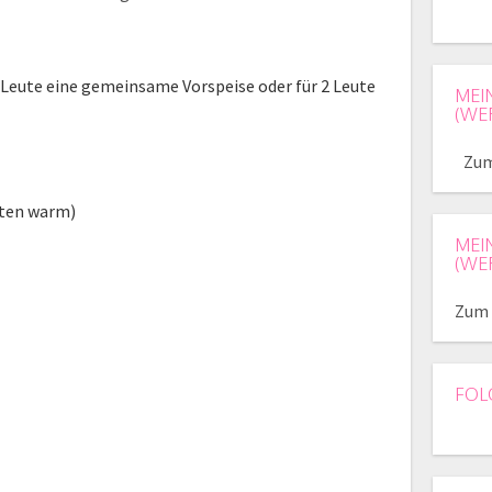
 Leute eine gemeinsame Vorspeise oder für 2 Leute
MEI
(WE
Zum
sten warm)
MEI
(WE
Zum 
FOL