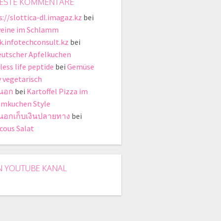
ESTE KOMMENTARE
s://slottica-dl.imagaz.kz
bei
eine im Schlamm
ik.infotechconsult.kz
bei
eutscher Apfelkuchen
less life peptide
bei
Gemüse
y vegetarisch
่นอก
bei
Kartoffel Pizza im
mkuchen Style
ี่นอกเก็บเงินปลายทาง
bei
cous Salat
N YOUTUBE KANAL