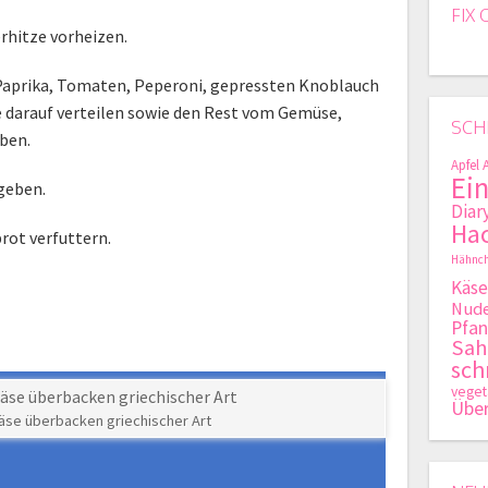
FIX 
rhitze vorheizen.
Paprika, Tomaten, Peperoni, gepressten Knoblauch
 darauf verteilen sowie den Rest vom Gemüse,
SCH
ben.
Apfel
Ei
geben.
Diar
Hac
ot verfuttern.
Hähnch
Käse
Nude
Pfan
Sa
sch
veget
Übe
äse überbacken griechischer Art