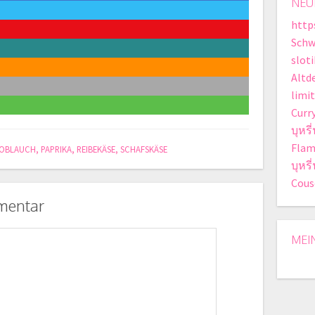
NEU
http
Schw
slot
Altd
limit
Curr
บุหรี
Flam
OBLAUCH
,
PAPRIKA
,
REIBEKÄSE
,
SCHAFSKÄSE
บุหร
Cous
mentar
MEI