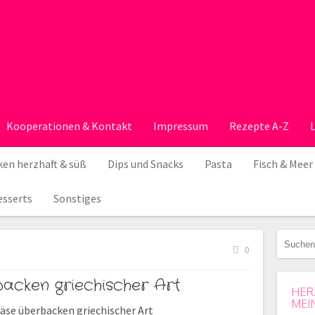
Kooperationen & Kontakt
Impressum
Rezepte A-Z
en herzhaft & süß
Dips und Snacks
Pasta
Fisch & Meer
esserts
Sonstiges
0
acken griechischer Art
HER
MEI