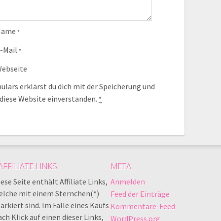
Name
*
-Mail
*
ebseite
lars erklärst du dich mit der Speicherung und
 diese Website einverstanden.
*
AFFILIATE LINKS
META
ese Seite enthält Affiliate Links,
Anmelden
elche mit einem Sternchen(*)
Feed der Einträge
rkiert sind. Im Falle eines Kaufs
Kommentare-Feed
ch Klick auf einen dieser Links,
WordPress.org