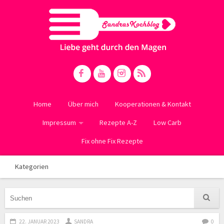
Home
Über mich
Kooperationen & Kontakt
Impressum
Rezepte A-Z
Low Carb
Fix ohne Fix Rezepte
Kategorien
22. JANUAR 2023
SANDRA
0