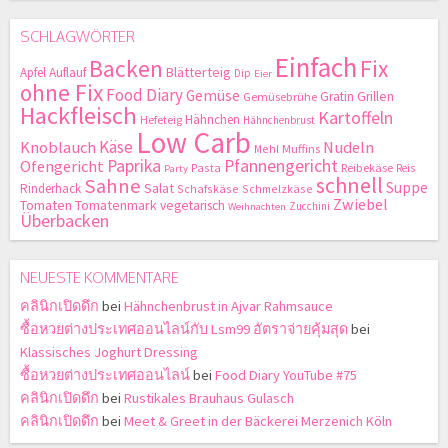
SCHLAGWÖRTER
Einfach
Backen
Fix
Blätterteig
Apfel
Auflauf
Dip
Eier
ohne Fix
Food Diary
Gemüse
Gratin
Grillen
Gemüsebrühe
Hackfleisch
Kartoffeln
Hähnchen
Hefeteig
Hähnchenbrust
Low Carb
Käse
Knoblauch
Nudeln
Mehl
Muffins
Paprika
Pfannengericht
Ofengericht
Pasta
Reibekäse
Reis
Party
schnell
Sahne
Suppe
Salat
Rinderhack
Schafskäse
Schmelzkäse
Zwiebel
Tomaten
Tomatenmark
vegetarisch
Zucchini
Weihnachten
Überbacken
NEUESTE KOMMENTARE
คลินิกเปิดดึก
bei
Hähnchenbrust in Ajvar Rahmsauce
ซื้อหวยต่างประเทศออนไลน์กับ Lsm99 อัตราจ่ายคุ้มสุด
bei
Klassisches Joghurt Dressing
ซื้อหวยต่างประเทศออนไลน์
bei
Food Diary YouTube #75
คลินิกเปิดดึก
bei
Rustikales Brauhaus Gulasch
คลินิกเปิดดึก
bei
Meet & Greet in der Bäckerei Merzenich Köln