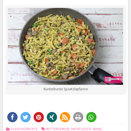
Kunterbunte Spaetzlepfanne
FLEISCHGERICHTE
BUTTERGEMÜSE
,
HACKFLEISCH
,
SAHNE
,