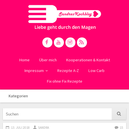
Home
Über mich
Kooperationen & Kontakt
Impressum
Rezepte A-Z
Low Carb
Fix ohne Fix Rezepte
Kategorien
13. JULI 2018
SANDRA
15