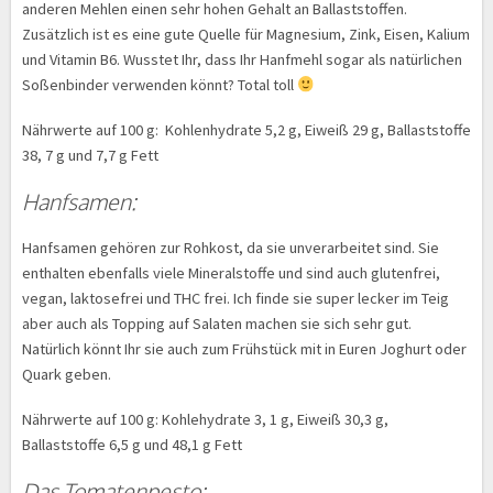
anderen Mehlen einen sehr hohen Gehalt an Ballaststoffen.
Zusätzlich ist es eine gute Quelle für Magnesium, Zink, Eisen, Kalium
und Vitamin B6. Wusstet Ihr, dass Ihr Hanfmehl sogar als natürlichen
Soßenbinder verwenden könnt? Total toll
Nährwerte auf 100 g: Kohlenhydrate 5,2 g, Eiweiß 29 g, Ballaststoffe
38, 7 g und 7,7 g Fett
Hanfsamen:
Hanfsamen gehören zur Rohkost, da sie unverarbeitet sind. Sie
enthalten ebenfalls viele Mineralstoffe und sind auch glutenfrei,
vegan, laktosefrei und THC frei. Ich finde sie super lecker im Teig
aber auch als Topping auf Salaten machen sie sich sehr gut.
Natürlich könnt Ihr sie auch zum Frühstück mit in Euren Joghurt oder
Quark geben.
Nährwerte auf 100 g: Kohlehydrate 3, 1 g, Eiweiß 30,3 g,
Ballaststoffe 6,5 g und 48,1 g Fett
Das Tomatenpesto: