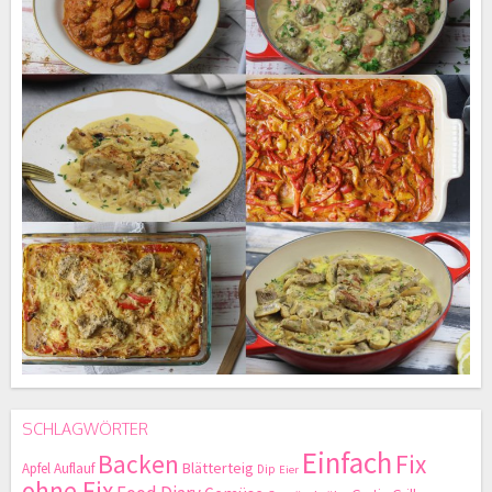
SCHLAGWÖRTER
Einfach
Backen
Fix
Blätterteig
Apfel
Auflauf
Dip
Eier
ohne Fix