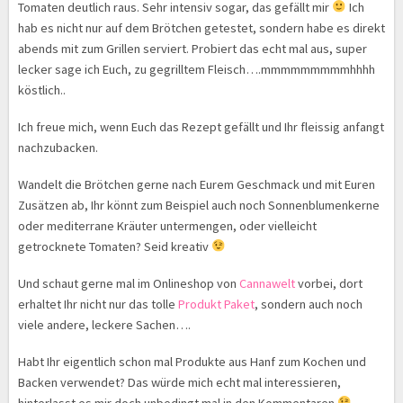
Tomaten deutlich raus. Sehr intensiv sogar, das gefällt mir
Ich
hab es nicht nur auf dem Brötchen getestet, sondern habe es direkt
abends mit zum Grillen serviert. Probiert das echt mal aus, super
lecker sage ich Euch, zu gegrilltem Fleisch….mmmmmmmmmhhhh
köstlich..
Ich freue mich, wenn Euch das Rezept gefällt und Ihr fleissig anfangt
nachzubacken.
Wandelt die Brötchen gerne nach Eurem Geschmack und mit Euren
Zusätzen ab, Ihr könnt zum Beispiel auch noch Sonnenblumenkerne
oder mediterrane Kräuter untermengen, oder vielleicht
getrocknete Tomaten? Seid kreativ
Und schaut gerne mal im Onlineshop von
Cannawelt
vorbei, dort
erhaltet Ihr nicht nur das tolle
Produkt Paket
, sondern auch noch
viele andere, leckere Sachen….
Habt Ihr eigentlich schon mal Produkte aus Hanf zum Kochen und
Backen verwendet? Das würde mich echt mal interessieren,
hinterlasst es mir doch unbedingt mal in den Kommentaren