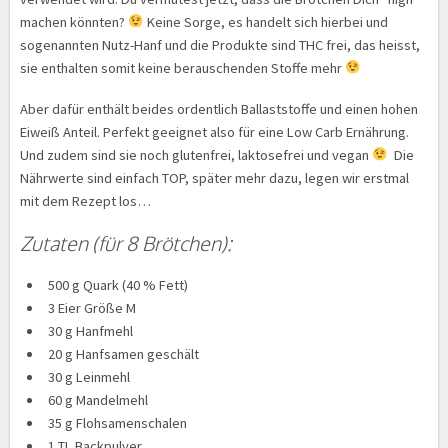
machen könnten?
Keine Sorge, es handelt sich hierbei und
sogenannten Nutz-Hanf und die Produkte sind THC frei, das heisst,
sie enthalten somit keine berauschenden Stoffe mehr
Aber dafür enthält beides ordentlich Ballaststoffe und einen hohen
Eiweiß Anteil. Perfekt geeignet also für eine Low Carb Ernährung.
Und zudem sind sie noch glutenfrei, laktosefrei und vegan
Die
Nährwerte sind einfach TOP, später mehr dazu, legen wir erstmal
mit dem Rezept los…
Zutaten (für 8 Brötchen):
500 g Quark (40 % Fett)
3 Eier Größe M
30 g Hanfmehl
20 g Hanfsamen geschält
30 g Leinmehl
60 g Mandelmehl
35 g Flohsamenschalen
1 TL Backpulver