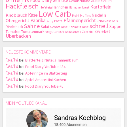
Food Diary
Gemüse
Gratin
Grillen
Gemüsebrühe
Hackfleisch
Kartoffeln
Hähnchen
Hefeteig
Hähnchenbrust
Low Carb
Käse
Knoblauch
Nudeln
Mehl
Muffins
Paprika
Pfannengericht
Ofengericht
Pasta
Reibekäse
Reis
Party
schnell
Sahne
Suppe
Salat
Rinderhack
Schafskäse
Schmelzkäse
Zwiebel
Tomaten
Tomatenmark
vegetarisch
Zucchini
Weihnachten
Überbacken
NEUESTE KOMMENTARE
โคมไฟ
bei
Blätterteig Nutella Tannenbaum
โคมไฟ
bei
Food Diary YouTube #34
โคมไฟ
bei
Apfelringe im Blätterteig
โคมไฟ
bei
Apfel Amarettini Kuchen
โคมไฟ
bei
Food Diary YouTube #5
MEIN YOUTUBE KANAL