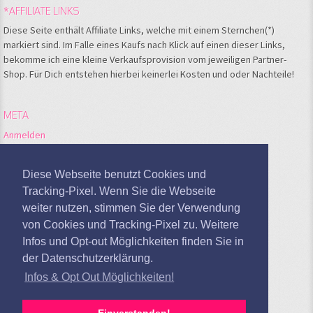
*AFFILIATE LINKS
Diese Seite enthält Affiliate Links, welche mit einem Sternchen(*)
markiert sind. Im Falle eines Kaufs nach Klick auf einen dieser Links,
bekomme ich eine kleine Verkaufsprovision vom jeweiligen Partner-
Shop. Für Dich entstehen hierbei keinerlei Kosten und oder Nachteile!
META
Anmelden
Feed der Einträge
Kommentare-Feed
Diese Webseite benutzt Cookies und
WordPress.org
Tracking-Pixel. Wenn Sie die Webseite
weiter nutzen, stimmen Sie der Verwendung
Google Analytics deaktivieren
von Cookies und Tracking-Pixel zu. Weitere
Infos und Opt-out Möglichkeiten finden Sie in
der Datenschutzerklärung.
Infos & Opt Out Möglichkeiten!