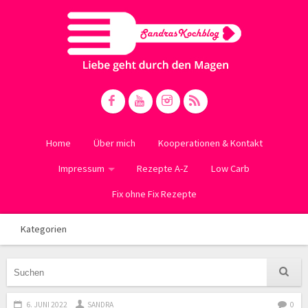
Home
Über mich
Kooperationen & Kontakt
Impressum
Rezepte A-Z
Low Carb
Fix ohne Fix Rezepte
Kategorien
6. JUNI 2022
SANDRA
0