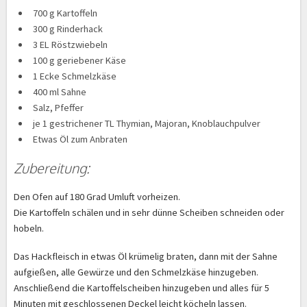
700 g Kartoffeln
300 g Rinderhack
3 EL Röstzwiebeln
100 g geriebener Käse
1 Ecke Schmelzkäse
400 ml Sahne
Salz, Pfeffer
je 1 gestrichener TL Thymian, Majoran, Knoblauchpulver
Etwas Öl zum Anbraten
Zubereitung:
Den Ofen auf 180 Grad Umluft vorheizen.
Die Kartoffeln schälen und in sehr dünne Scheiben schneiden oder
hobeln.
Das Hackfleisch in etwas Öl krümelig braten, dann mit der Sahne
aufgießen, alle Gewürze und den Schmelzkäse hinzugeben.
Anschließend die Kartoffelscheiben hinzugeben und alles für 5
Minuten mit geschlossenen Deckel leicht köcheln lassen.