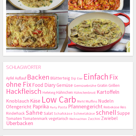
SCHLAGWÖRTER
Einfach
Backen
Fix
Blätterteig
Apfel
Auflauf
Dip
Eier
ohne Fix
Food Diary
Gemüse
Gratin
Grillen
Gemüsebrühe
Hackfleisch
Kartoffeln
Hähnchen
Hefeteig
Hähnchenbrust
Low Carb
Käse
Knoblauch
Nudeln
Mehl
Muffins
Paprika
Pfannengericht
Ofengericht
Pasta
Reibekäse
Reis
Party
schnell
Sahne
Suppe
Salat
Rinderhack
Schafskäse
Schmelzkäse
Zwiebel
Tomaten
Tomatenmark
vegetarisch
Zucchini
Weihnachten
Überbacken