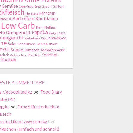
Food
y
Gemüse
Gratin
Grillen
Gemüsebrühe
kfleisch
Hähnchen
Hefeteig
Kartoffeln
Knoblauch
enbrust
Low Carb
Mehl
Muffins
Paprika
ln
Ofengericht
Pasta
Party
nengericht
Rinderhack
Reibekäse
Reis
hne
Salat
Schafskäse
Schmelzkäse
nell
Suppe
Tomaten
Tomatenmark
Zwiebel
arisch
Zucchini
Weihnachten
rbacken
ESTE KOMMENTARE
s://ecodoklad.kz
bei
Food Diary
ube #42
rg.kz
bei
Oma’s Butterkuchen
Blech
ik.slottikaotzyvy.com.kz
bei
hkuchen (einfach und schnell)