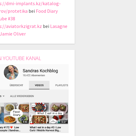
s://dmi-implants.kz/katalog-
rov/protetika
bei
Food Diary
ube #38
s://aviatorkzigrat.kz
bei
Lasagne
 Jamie Oliver
N YOUTUBE KANAL