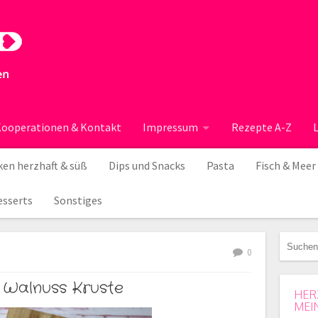
ooperationen & Kontakt
Impressum
Rezepte A-Z
en herzhaft & süß
Dips und Snacks
Pasta
Fisch & Meer
esserts
Sonstiges
0
 Walnuss Kruste
HER
MEI