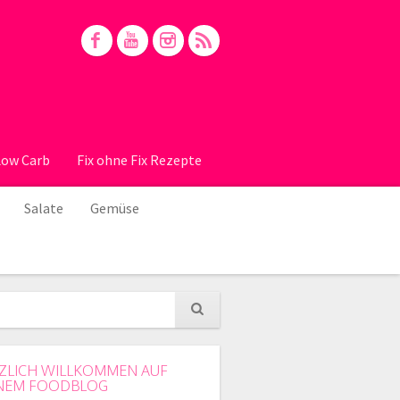
Low Carb
Fix ohne Fix Rezepte
Salate
Gemüse
ZLICH WILLKOMMEN AUF
NEM FOODBLOG