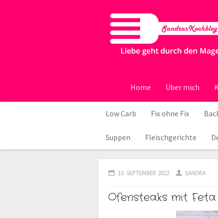
Home
Über mich
K
Low Carb
Fix ohne Fix
Back
Suppen
Fleischgerichte
D
10. SEPTEMBER 2022
SANDRA
Ofensteaks mit Feta