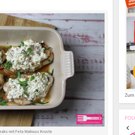
Zum 
FOL
aks mit Feta Walnuss Kruste