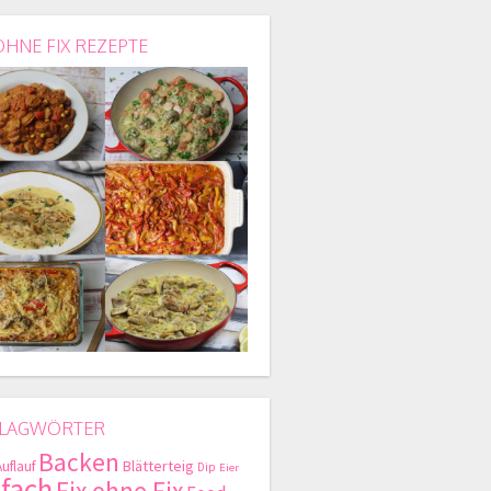
OHNE FIX REZEPTE
LAGWÖRTER
Backen
Blätterteig
Auflauf
Dip
Eier
nfach
Fix ohne Fix