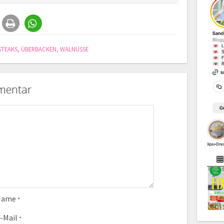
STEAKS
,
ÜBERBACKEN
,
WALNÜSSE
mentar
Name
*
-Mail
*