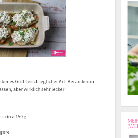
ebenes Grillfleisch jeglicher Art. Bei anderem
assen, aber wirklich sehr lecker!
s circa 150 g
MEI
(WE
egere