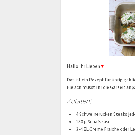
Hallo Ihr Lieben
♥
Das ist ein Rezept für übrig gebli
Fleisch müsst Ihr die Garzeit anp
Zutaten:
4 Schweinerücken Steaks jede
180 g Schafskäse
3-4 EL Creme Fraiche oder L