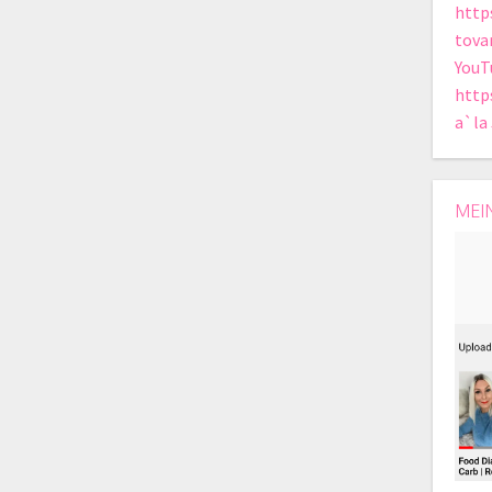
http
tova
YouT
http
a`la
MEI