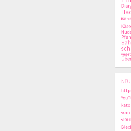
Diar
Hac
Hähnch
Käse
Nude
Pfan
Sa
sch
veget
Übe
NEU
http
YouT
kato
vom 
sl0t
Blec