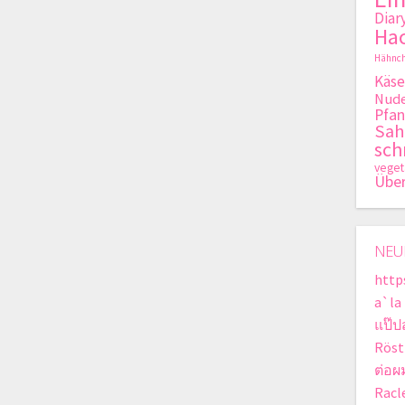
Diar
Hac
Hähnch
Käse
Nude
Pfan
Sa
sch
veget
Übe
NEU
http
a`la
แป๊ป
Röst
ต่อผ
Racle