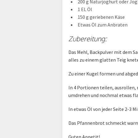
200 g Naturjoghurt oder Jogh
1 EL Öl
150 g geriebenen Käse
Etwas Öl zum Anbraten
Zu
bereitung:
Das Mehl, Backpulver mit dem S
alles zu einem glatten Teig knet
Zu einer Kugel formen und abged
In 4 Portionen teilen, ausrollen,
umdrehen und nochmal etwas fla
In etwas Öl von jeder Seite 2-3 
Das Pfannenbrot schmeckt warm
Guten Appetit!