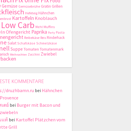
Food
y
Gemüse
Gratin
Grillen
Gemüsebrühe
kfleisch
Hähnchen
Hefeteig
Kartoffeln
Knoblauch
enbrust
Low Carb
Mehl
Muffins
Paprika
ln
Ofengericht
Pasta
Party
nengericht
Rinderhack
Reibekäse
Reis
hne
Salat
Schafskäse
Schmelzkäse
nell
Suppe
Tomaten
Tomatenmark
Zwiebel
arisch
Zucchini
Weihnachten
rbacken
ESTE KOMMENTARE
s://druzhbamn.ru
bei
Hähnchen
 Provence
สเตย์
bei
Burger mit Bacon und
zwiebeln
มแท้
bei
Kartoffel Plätzchen vom
tte Grill