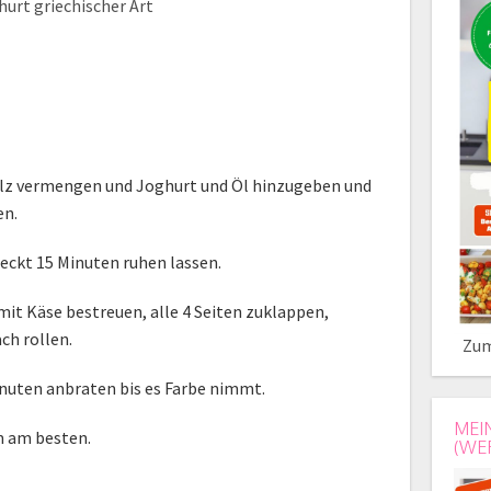
urt griechischer Art
alz vermengen und Joghurt und Öl hinzugeben und
en.
eckt 15 Minuten ruhen lassen.
 mit Käse bestreuen, alle 4 Seiten zuklappen,
ch rollen.
Zum
Minuten anbraten bis es Farbe nimmt.
MEI
 am besten.
(WE