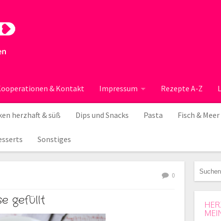
ooperationen & Kontakt
Impressum
Rezepte A-Z
en herzhaft & süß
Dips und Snacks
Pasta
Fisch & Meer
esserts
Sonstiges
0
e gefüllt
HER
MEI