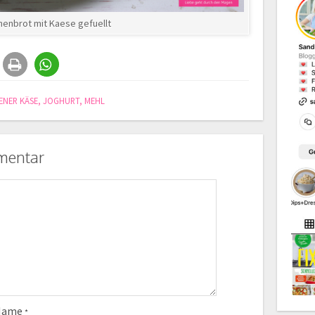
nenbrot mit Kaese gefuellt
ENER KÄSE
,
JOGHURT
,
MEHL
mentar
Name
*