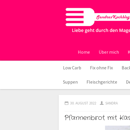
Home
Über mich
K
Low Carb
Fix ohne Fix
Back
Suppen
Fleischgerichte
D
30. AUGUST 2022
SANDRA
Pfannenbrot mit Käs