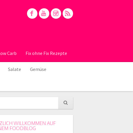
Low Carb
Fix ohne Fix Rezepte
Salate
Gemüse
ZLICH WILLKOMMEN AUF
NEM FOODBLOG