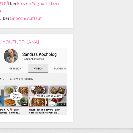
สเตย์
bei
Frozen Yoghurt (Low
)
ม
bei
Gnocchi Auflauf
N YOUTUBE KANAL