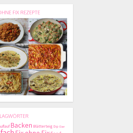
OHNE FIX REZEPTE
LAGWÖRTER
Backen
Blätterteig
Auflauf
Dip
Eier
nfach
Fix ohne Fix