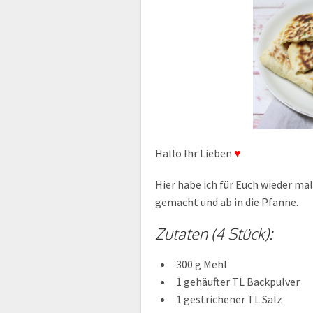
Hallo Ihr Lieben
♥
Hier habe ich für Euch wieder ma
gemacht und ab in die Pfanne.
Zutaten (4 Stück):
300 g Mehl
1 gehäufter TL Backpulver
1 gestrichener TL Salz