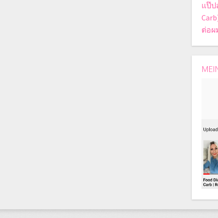
แป๊ป
Carb
ต่อผ
MEI