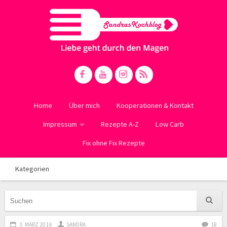
Home
Über mich
Kooperationen & Kontakt
Impressum
Rezepte A-Z
Low Carb
Fix ohne Fix Rezepte
Kategorien
3. MÄRZ 2016
SANDRA
18