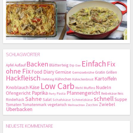
SCHLAGWÖRTER
Einfach
Backen
Fix
Blätterteig
Apfel
Auflauf
Dip
Eier
ohne Fix
Food Diary
Gemüse
Gratin
Grillen
Gemüsebrühe
Hackfleisch
Kartoffeln
Hähnchen
Hefeteig
Hähnchenbrust
Low Carb
Käse
Knoblauch
Nudeln
Mehl
Muffins
Paprika
Pfannengericht
Ofengericht
Pasta
Reibekäse
Reis
Party
schnell
Sahne
Suppe
Salat
Rinderhack
Schafskäse
Schmelzkäse
Zwiebel
Tomaten
Tomatenmark
vegetarisch
Zucchini
Weihnachten
Überbacken
NEUESTE KOMMENTARE