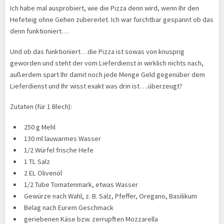
Ich habe mal ausprobiert, wie die Pizza denn wird, wenn Ihr den
Hefeteig ohne Gehen zubereitet. Ich war furchtbar gespannt ob das
denn funktioniert…
Und ob das funktioniert…die Pizza ist sowas von knusprig
geworden und steht der vom Lieferdienst in wirklich nichts nach,
außerdem spart Ihr damit noch jede Menge Geld gegenüber dem
Lieferdienst und Ihr wisst exakt was drin ist….überzeugt?
Zutaten (für 1 Blech):
250 g Mehl
130 ml lauwarmes Wasser
1/2 Würfel frische Hefe
1 TL Salz
2 EL Olivenöl
1/2 Tube Tomatenmark, etwas Wasser
Gewürze nach Wahl, z. B. Salz, Pfeffer, Oregano, Basilikum
Belag nach Eurem Geschmack
geriebenen Käse bzw. zerrupften Mozzarella