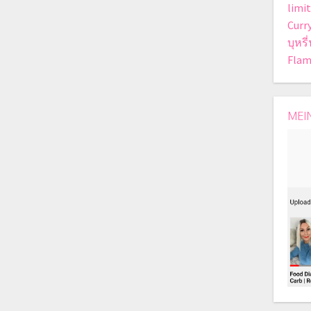
limit
Curr
บุหรี
Flam
MEI