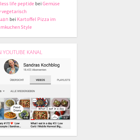
less life peptide
bei
Gemüse
y vegetarisch
่นอก
bei
Kartoffel Pizza im
mkuchen Style
N YOUTUBE KANAL