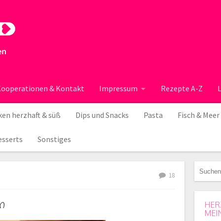
ooperationen & Kontakt
Impressum
Rezepte A-Z
en herzhaft & süß
Dips und Snacks
Pasta
Fisch & Meer
esserts
Sonstiges
18
n
HER
MEI