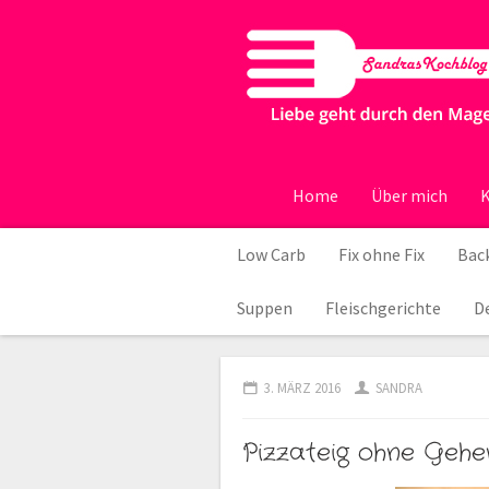
Home
Über mich
K
Low Carb
Fix ohne Fix
Back
Suppen
Fleischgerichte
D
3. MÄRZ 2016
SANDRA
Pizzateig ohne Gehe