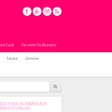
Low Carb
Fix ohne Fix Rezepte
Salate
Gemüse
ZLICH WILLKOMMEN AUF
NEM FOODBLOG