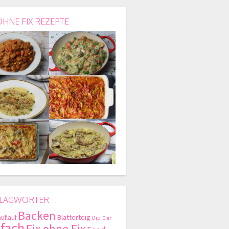
OHNE FIX REZEPTE
LAGWÖRTER
Backen
Blätterteig
Auflauf
Dip
Eier
nfach
Fix ohne Fix