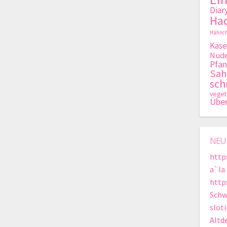
Diar
Hac
Hähnch
Käse
Nude
Pfan
Sa
sch
veget
Übe
NEU
http
a`la
http
Schw
slot
Altd