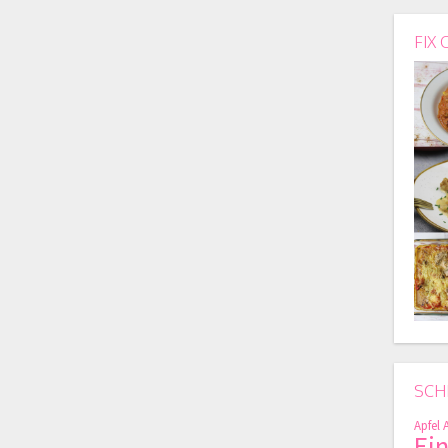
FIX 
SCH
Apfel
Ei