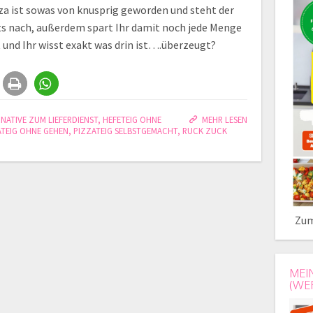
za ist sowas von knusprig geworden und steht der
hts nach, außerdem spart Ihr damit noch jede Menge
und Ihr wisst exakt was drin ist….überzeugt?
RNATIVE ZUM LIEFERDIENST
,
HEFETEIG OHNE
MEHR LESEN
ATEIG OHNE GEHEN
,
PIZZATEIG SELBSTGEMACHT
,
RUCK ZUCK
Zum
MEI
(WE