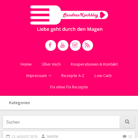
Home
Über mich
Kooperationen & Kontakt
Impressum
Rezepte A-Z
Low Carb
Fix ohne Fix Rezepte
Kategorien
21. AUGUST 2019
SANDRA
13