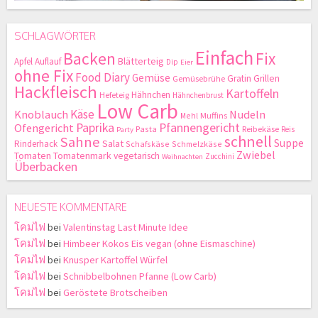
SCHLAGWÖRTER
Einfach
Backen
Fix
Blätterteig
Apfel
Auflauf
Dip
Eier
ohne Fix
Food Diary
Gemüse
Gratin
Grillen
Gemüsebrühe
Hackfleisch
Kartoffeln
Hähnchen
Hefeteig
Hähnchenbrust
Low Carb
Käse
Knoblauch
Nudeln
Mehl
Muffins
Paprika
Pfannengericht
Ofengericht
Pasta
Reibekäse
Reis
Party
schnell
Sahne
Suppe
Salat
Rinderhack
Schafskäse
Schmelzkäse
Zwiebel
Tomaten
Tomatenmark
vegetarisch
Zucchini
Weihnachten
Überbacken
NEUESTE KOMMENTARE
โคมไฟ
bei
Valentinstag Last Minute Idee
โคมไฟ
bei
Himbeer Kokos Eis vegan (ohne Eismaschine)
โคมไฟ
bei
Knusper Kartoffel Würfel
โคมไฟ
bei
Schnibbelbohnen Pfanne (Low Carb)
โคมไฟ
bei
Geröstete Brotscheiben