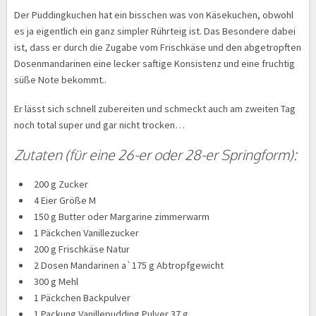
Der Puddingkuchen hat ein bisschen was von Käsekuchen, obwohl
es ja eigentlich ein ganz simpler Rührteig ist. Das Besondere dabei
ist, dass er durch die Zugabe vom Frischkäse und den abgetropften
Dosenmandarinen eine lecker saftige Konsistenz und eine fruchtig
süße Note bekommt..
Er lässt sich schnell zubereiten und schmeckt auch am zweiten Tag
noch total super und gar nicht trocken…
Zutaten (für eine 26-er oder 28-er Springform):
200 g Zucker
4 Eier Größe M
150 g Butter oder Margarine zimmerwarm
1 Päckchen Vanillezucker
200 g Frischkäse Natur
2 Dosen Mandarinen a`175 g Abtropfgewicht
300 g Mehl
1 Päckchen Backpulver
1 Packung Vanillepudding Pulver 37 g