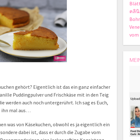
Blät
คลิน
Bohn
Vene
vom 
MEI
chen gehört? Eigentlich ist das ein ganz einfacher
nille Puddingpulver und Frischkäse mit in den Teig
e werden auch noch untergerührt. Ich sag es Euch,
rt ihn mal aus…
en was von Käsekuchen, obwohl es ja eigentlich ein
esondere dabei ist, dass er durch die Zugabe vom