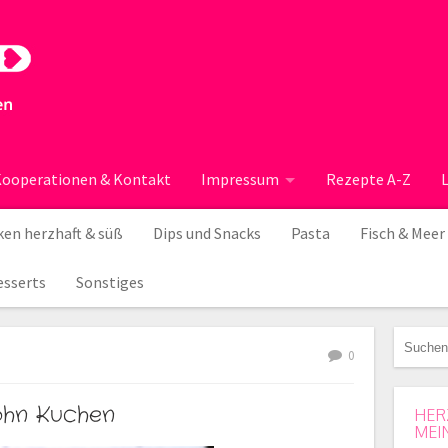
ooperationen & Kontakt
Impressum
Rezepte A-Z
en herzhaft & süß
Dips und Snacks
Pasta
Fisch & Meer
esserts
Sonstiges
0
ohn Kuchen
HER
MEI