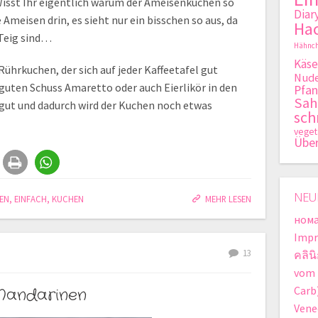
Wisst Ihr eigentlich warum der Ameisenkuchen so
Diar
 Ameisen drin, es sieht nur ein bisschen so aus, da
Hac
 Teig sind…
Hähnch
Käse
 Rührkuchen, der sich auf jeder Kaffeetafel gut
Nude
guten Schuss Amaretto oder auch Eierlikör in den
Pfan
Sa
 gut und dadurch wird der Kuchen noch etwas
sch
veget
Übe
NEU
EN
,
EINFACH
,
KUCHEN
MEHR LESEN
нома
Imp
13
คลิน
vom 
Carb
Mandarinen
Vene