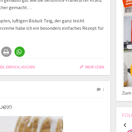
n genauso gut wie die berühmte Frankfurter Kranz
facher gemacht…
en, luftigen Biskuit Teig, der ganz leicht
tercreme habe ich ein besonders einfaches Rezept für
EN
,
EINFACH
,
KUCHEN
MEHR LESEN
1
Zum 
wein
FOL