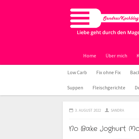
Home
Über mich
K
Low Carb
Fix ohne Fix
Back
Suppen
Fleischgerichte
D
3. AUGUST 2022
SANDRA
No Bake Joghurt M