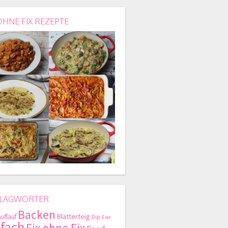
OHNE FIX REZEPTE
LAGWÖRTER
Backen
Blätterteig
Auflauf
Dip
Eier
nfach
Fix ohne Fix