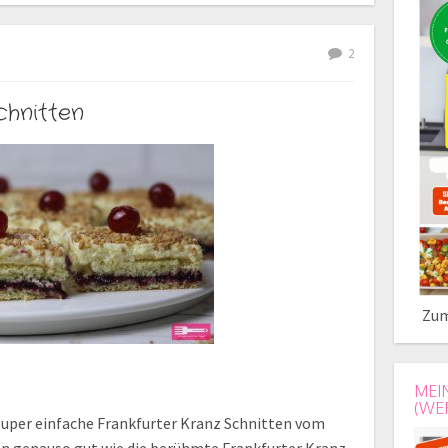
2
chnitten
Zum
MEI
(WE
 super einfache Frankfurter Kranz Schnitten vom