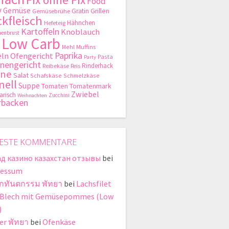
Food
y
Gemüse
Gratin
Grillen
Gemüsebrühe
kfleisch
Hähnchen
Hefeteig
Kartoffeln
Knoblauch
enbrust
Low Carb
Mehl
Muffins
Paprika
ln
Ofengericht
Pasta
Party
nengericht
Rinderhack
Reibekäse
Reis
hne
Salat
Schafskäse
Schmelzkäse
nell
Suppe
Tomaten
Tomatenmark
Zwiebel
arisch
Zucchini
Weihnachten
rbacken
ESTE KOMMENTARE
д казино казахстан отзывы
bei
ressum
ิกทันตกรรม พัทยา
bei
Lachsfilet
Blech mit Gemüsepommes (Low
)
er พัทยา
bei
Ofenkäse