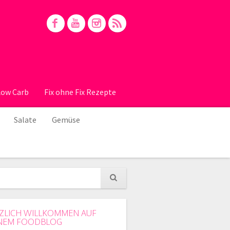
Low Carb
Fix ohne Fix Rezepte
Salate
Gemüse
ZLICH WILLKOMMEN AUF
NEM FOODBLOG