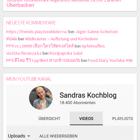
Tomaten
Tomatenmark
vegetarisch
Zucchini
Weihnachten
Überbacken
NEUESTE KOMMENTARE
https://friends-play.booklider.ru/
bei
Jäger-Sahne-Schnitzel
ต่อผม
bei
Wildkräuter – Auflistung und Kochideen
PP9 vs LSM99 เลือกใครให้ตรงสไตล์
bei
Apfelmuffins
slot1ka.floranza.kz
bei
Röstpaprika Salat
PP9 ดีไหม รีวิว pp9bet ทางเข้าปลอดภัย
bei
Food Diary YouTube #96
MEIN YOUTUBE KANAL