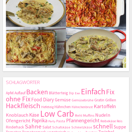
SCHLAGWÖRTER
Einfach
Backen
Fix
Blätterteig
Apfel
Auflauf
Dip
Eier
ohne Fix
Food Diary
Gemüse
Gratin
Grillen
Gemüsebrühe
Hackfleisch
Kartoffeln
Hähnchen
Hefeteig
Hähnchenbrust
Low Carb
Käse
Knoblauch
Nudeln
Mehl
Muffins
Paprika
Pfannengericht
Ofengericht
Pasta
Reibekäse
Reis
Party
schnell
Sahne
Suppe
Salat
Rinderhack
Schafskäse
Schmelzkäse
Zwiebel