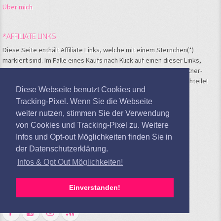
Über mich
*AFFILIATE LINKS
Diese Seite enthält Affiliate Links, welche mit einem Sternchen(*)
markiert sind. Im Falle eines Kaufs nach Klick auf einen dieser Links,
bekomme ich eine kleine Verkaufsprovision vom jeweiligen Partner-
Shop. Für Dich entstehen hierbei keinerlei Kosten und oder Nachteile!
Diese Webseite benutzt Cookies und
Tracking-Pixel. Wenn Sie die Webseite
META
weiter nutzen, stimmen Sie der Verwendung
Anmelden
von Cookies und Tracking-Pixel zu. Weitere
Feed der Einträge
Infos und Opt-out Möglichkeiten finden Sie in
Kommentare-Feed
der Datenschutzerklärung.
WordPress.org
Infos & Opt Out Möglichkeiten!
Google Analytics deaktivieren
Einverstanden!