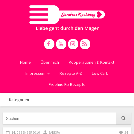
Home
Über mich
Kooperationen & Kontakt
Impressum
Rezepte A-Z
Low Carb
Fix ohne Fix Rezepte
Kategorien
14. DEZEMBER 2016
SANDRA
24