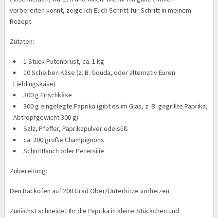
vorbereiten könnt, zeige ich Euch Schritt-für-Schritt in meinem
Rezept.
Zutaten:
1 Stück Putenbrust, ca. 1 kg
10 Scheiben Käse (z. B. Gouda, oder alternativ Euren
Lieblingskäse)
300 g Frischkäse
300 g eingelegte Paprika (gibt es im Glas, z. B. gegrillte Paprika,
Abtropfgewicht 300 g)
Salz, Pfeffer, Paprikapulver edelsüß
ca. 200 große Champignons
Schnittlauch oder Petersilie
Zubereitung:
Den Backofen auf 200 Grad Ober/Unterhitze vorheizen.
Zunächst schneidet Ihr die Paprika in kleine Stückchen und