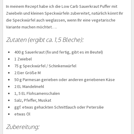
In meinem Rezept habe ich die Low Carb Sauerkraut Puffer mit
Zwiebeln und kleinen Speckwürfeln zubereitet, natürlich könnt Ihr
die Speckwürfel auch weglassen, wenn Ihr eine vegetarische
Variante machen möchtet….
Zutaten (ergibt ca. 1,5 Bleche):
400 g Sauerkraut (fix und fertig, gibt es im Beutel)
1 Zwiebel
75 g Speckwürfel / Schinkenwürfel
2 Eier Größe M
50 g Parmesan gerieben oder anderen geriebenen Käse
2 EL Mandelmehl
1, 5 EL Flohsamenschalen
Salz, Pfeffer, Muskat
ggf. etwas gehackten Schnittlauch oder Petersilie
etwas Öl
Zubereitung: