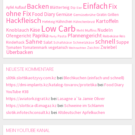
Einfach
Backen
Fix
Blätterteig
Apfel
Auflauf
Dip
Eier
ohne Fix
Food Diary
Gemüse
Gratin
Grillen
Gemüsebrühe
Hackfleisch
Kartoffeln
Hähnchen
Hefeteig
Hähnchenbrust
Low Carb
Käse
Knoblauch
Nudeln
Mehl
Muffins
Paprika
Pfannengericht
Ofengericht
Pasta
Reibekäse
Reis
Party
schnell
Sahne
Suppe
Salat
Rinderhack
Schafskäse
Schmelzkäse
Zwiebel
Tomaten
Tomatenmark
vegetarisch
Zucchini
Weihnachten
Überbacken
NEUESTE KOMMENTARE
sl0tik.slottikaotzyvy.com.kz
bei
Blechkuchen (einfach und schnell)
https://dmi-implants.kz/katalog-tovarov/protetika
bei
Food Diary
YouTube #38
https://aviatorkzigrat.kz
bei
Lasagne a`la Jamie Oliver
https://slottica-dl.imagaz.kz
bei
Schweine im Schlamm
slotik.infotechconsult.kz
bei
Altdeutscher Apfelkuchen
MEIN YOUTUBE KANAL