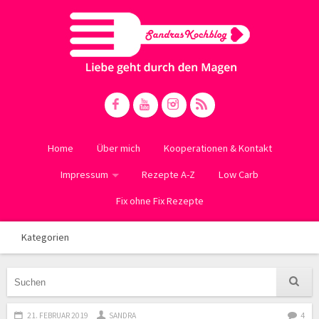
Home
Über mich
Kooperationen & Kontakt
Impressum
Rezepte A-Z
Low Carb
Fix ohne Fix Rezepte
Kategorien
21. FEBRUAR 2019
SANDRA
4