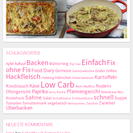
SCHLAGWÖRTER
Einfach
Backen
Fix
Blätterteig
Apfel
Auflauf
Dip
Eier
ohne Fix
Food Diary
Gemüse
Gratin
Grillen
Gemüsebrühe
Hackfleisch
Kartoffeln
Hähnchen
Hefeteig
Hähnchenbrust
Low Carb
Käse
Knoblauch
Nudeln
Mehl
Muffins
Paprika
Pfannengericht
Ofengericht
Pasta
Reibekäse
Reis
Party
schnell
Sahne
Suppe
Salat
Rinderhack
Schafskäse
Schmelzkäse
Zwiebel
Tomaten
Tomatenmark
vegetarisch
Zucchini
Weihnachten
Überbacken
NEUESTE KOMMENTARE
lamp
bei
Schnittlauch Petersilien Dip