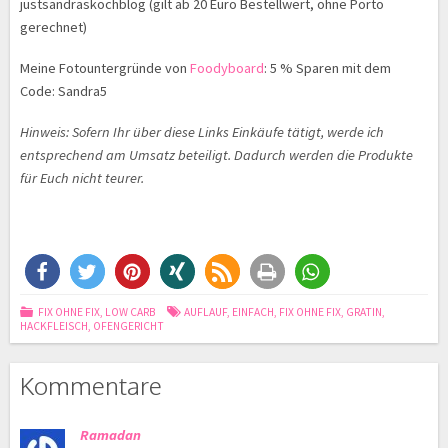
justsandraskochblog (gilt ab 20 Euro Bestellwert, ohne Porto
gerechnet)
Meine Fotountergründe von
Foodyboard
: 5 % Sparen mit dem
Code: Sandra5
Hinweis: Sofern Ihr über diese Links Einkäufe tätigt, werde ich
entsprechend am Umsatz beteiligt. Dadurch werden die Produkte
für Euch nicht teurer.
FIX OHNE FIX
,
LOW CARB
AUFLAUF
,
EINFACH
,
FIX OHNE FIX
,
GRATIN
,
HACKFLEISCH
,
OFENGERICHT
Kommentare
Ramadan