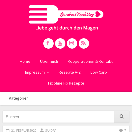
Home
Über mich
Kooperationen & Kontakt
Impressum
Rezepte A-Z
Low Carb
Fix ohne Fix Rezepte
Kategorien
21. FEBRUAR 2020
SANDRA
7